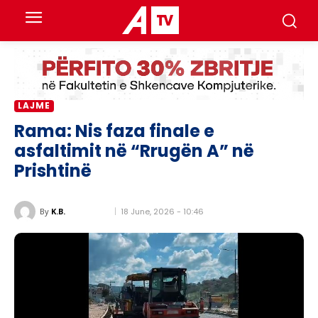
LAJME
Rama: Nis faza finale e
asfaltimit në “Rrugën A” në
Prishtinë
18 June, 2026 - 10:46
By
K.B.