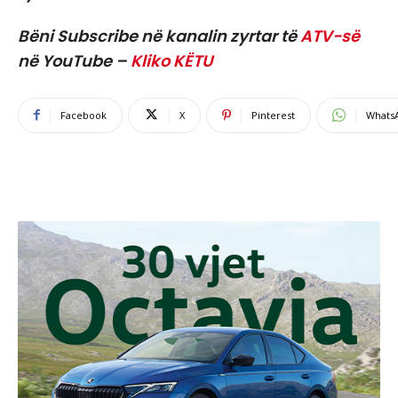
Bëni Subscribe në kanalin zyrtar të
ATV-së
në YouTube –
Kliko KËTU
Facebook
X
Pinterest
Whats