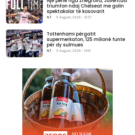
Një perlë nga Zhegrova, Juventusi
triumfon ndaj Chelseat me golin
spektakolar të kosovarit
N.T.
-
5 August, 2026 - 15:37
Tottenhami përgatit
supermerkaton, 125 milionë funte
për dy sulmues
N.T.
-
5 August, 2026 - 14:15