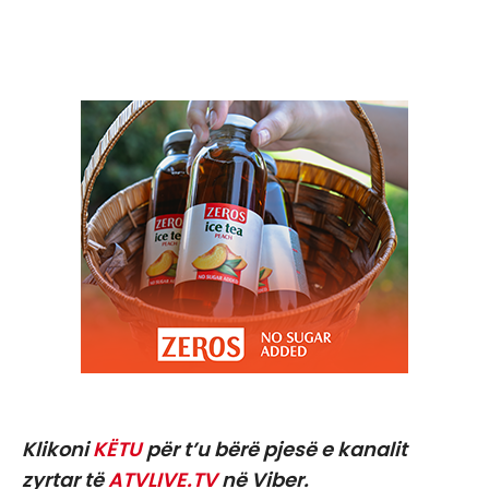
Klikoni
KËTU
për t’u bërë pjesë e kanalit
zyrtar të
ATVLIVE.TV
në Viber.