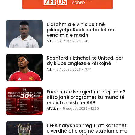
E ardhmja e Viniciusit në
pikëpyetje, Reali përballet me
vendimin e madh
N.T.
-
5 August, 2026 - 14:11
Rashford rikthehet te United, por
dy klube angleze e kërkojnë
N.T.
-
5 August, 2026 - 13:44
Ende nuk e ke zgjedhur drejtimin?
Këto janë programet ku mund të
regjistrohesh në AAB
ATVLive
-
5 August, 2026 - 12:50
UEFA ndryshon rregullat: Kartonët
e verdhë dhe ora në stadiume me