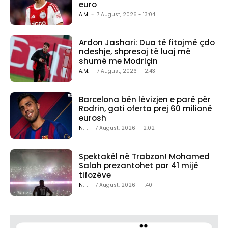
euro
A.M.
-
7 August, 2026 - 13:04
Ardon Jashari: Dua të fitojmë çdo
ndeshje, shpresoj të luaj më
shumë me Modriçin
A.M.
-
7 August, 2026 - 12:43
Barcelona bën lëvizjen e parë për
Rodrin, gati oferta prej 60 milionë
eurosh
N.T.
-
7 August, 2026 - 12:02
Spektakël në Trabzon! Mohamed
Salah prezantohet par 41 mijë
tifozëve
N.T.
-
7 August, 2026 - 11:40