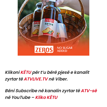
Klikoni
KËTU
për t’u bërë pjesë e kanalit
zyrtar të
ATVLIVE.TV
në Viber.
Bëni Subscribe në kanalin zyrtar të
ATV-së
në YouTube –
Kliko KËTU