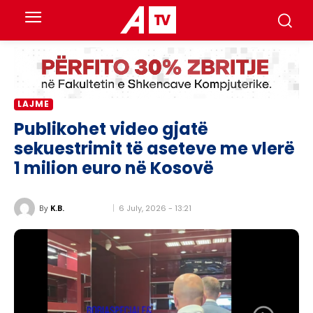
LAJME
Publikohet video gjatë
sekuestrimit të aseteve me vlerë
1 milion euro në Kosovë
6 July, 2026 - 13:21
By
K.B.