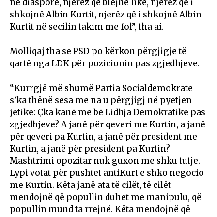
në diasporë, njerëz që blejnë like, njerëz që i
shkojnë Albin Kurtit, njerëz që i shkojnë Albin
Kurtit në secilin takim me fol”, tha ai.
Molliqaj tha se PSD po kërkon përgjigje të
qartë nga LDK për pozicionin pas zgjedhjeve.
“Kurrgjë më shumë Partia Socialdemokrate
s’ka thënë sesa me na u përgjigj në pyetjen
jetike: Çka kanë me bë Lidhja Demokratike pas
zgjedhjeve? A janë për qeveri me Kurtin, a janë
për qeveri pa Kurtin, a janë për president me
Kurtin, a janë për president pa Kurtin?
Mashtrimi opozitar nuk guxon me shku tutje.
Lypi votat për pushtet antiKurt e shko negocio
me Kurtin. Këta janë ata të cilët, të cilët
mendojnë që popullin duhet me manipulu, që
popullin mund ta rrejnë. Këta mendojnë që