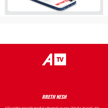
placeholder text
RRETH NESH
ATV është projekt medial i themeluar nga “Media Invest”. Me