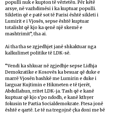
populli nuk e kupton të vërtetën. Për këtë
arsye, në vazhdimësi i ka kuptuar populli.
Sikletin që e patë sot të Parisi është sikleti i
Lumirit e i Vjosës, sepse është kuptuar
totalisht që kjo ka qenë një skemë e
mashtrimit”, tha ai.
Ai tha tha se zgjedhjet janë shkaktuar nga
kalkulimet politike të LDK-së.
“Vendi ka shkuar në zgjedhje sepse Lidhja
Demokratike e Kosovës ka besuar që duke e
marrë Vjosën bashkë me Lumirin e duke i
larguar Kujtimin e Hikmeten e të tjerët,
Abdullahun, rritet LDK-ja. Tash që e kanë
kuptuar që kjo s’po ndodh, e kanë kthyer
fokusin te Partia Socialdemokrate. Ftesa jonë
është e qartë. Le të na tregojnë çka doni me bë