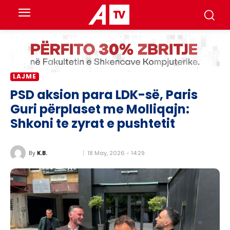
LAJME
PSD aksion para LDK-së, Paris
Guri përplaset me Molliqajn:
Shkoni te zyrat e pushtetit
18 May, 2026 - 14:29
By
K.B.