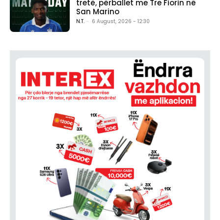
tretë, përballet me Tre Fiorin në
San Marino
N.T.
-
6 August, 2026 - 12:30