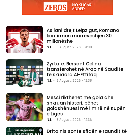
Asllani drejt Leipzigut, Romano
konfirmon marrëveshjen 30
milionëshe
N.T.
-
6 August, 2026 - 13:00
Zyrtare: Bersant Celina
transferohet në Arabinë Saudite
te skuadra Al-Ettifaq
N.T.
-
6 August, 2026 - 12:38
Messi rikthehet me gola dhe
shkruan histori, bëhet
golashënuesi më i mirë në Kupën
e Ligës
N.T.
-
6 August, 2026 - 12:36
Drita nis sonte sfidën e raundit të