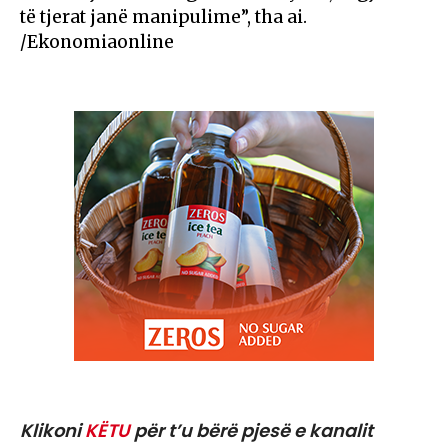
të tjerat janë manipulime”, tha ai.
/Ekonomiaonline
Klikoni
KËTU
për t’u bërë pjesë e kanalit