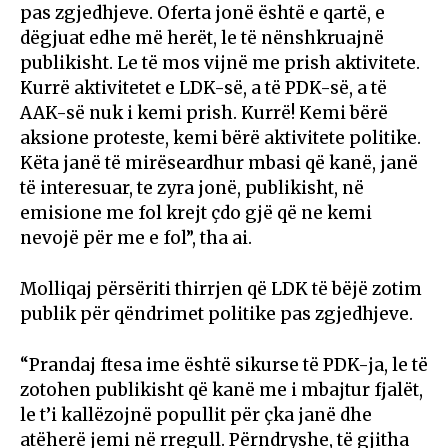
pas zgjedhjeve. Oferta jonë është e qartë, e
dëgjuat edhe më herët, le të nënshkruajnë
publikisht. Le të mos vijnë me prish aktivitete.
Kurrë aktivitetet e LDK-së, a të PDK-së, a të
AAK-së nuk i kemi prish. Kurrë! Kemi bërë
aksione proteste, kemi bërë aktivitete politike.
Këta janë të mirëseardhur mbasi që kanë, janë
të interesuar, te zyra jonë, publikisht, në
emisione me fol krejt çdo gjë që ne kemi
nevojë për me e fol”, tha ai.
Molliqaj përsëriti thirrjen që LDK të bëjë zotim
publik për qëndrimet politike pas zgjedhjeve.
“Prandaj ftesa ime është sikurse të PDK-ja, le të
zotohen publikisht që kanë me i mbajtur fjalët,
le t’i kallëzojnë popullit për çka janë dhe
atëherë jemi në rregull. Përndryshe, të gjitha