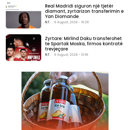
Real Madridi siguron një tjetër
diamant, zyrtarizon transferimin e
Yan Diomande
N.T.
-
6 August, 2026 - 16:28
Zyrtare: Mirlind Daku transferohet
te Spartak Moska, firmos kontratë
trevjeçare
N.T.
-
6 August, 2026 - 13:49