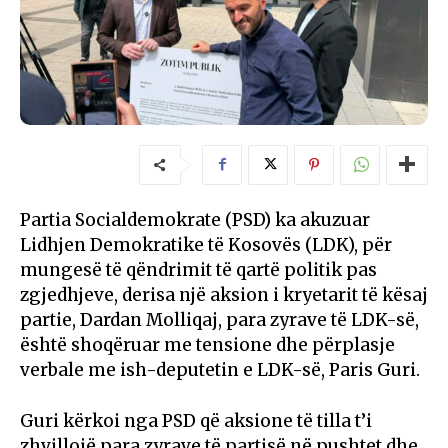
Partia Socialdemokrate (PSD) ka akuzuar
Lidhjen Demokratike të Kosovës (LDK), për
mungesë të qëndrimit të qartë politik pas
zgjedhjeve, derisa një aksion i kryetarit të kësaj
partie, Dardan Molliqaj, para zyrave të LDK-së,
është shoqëruar me tensione dhe përplasje
verbale me ish-deputetin e LDK-së, Paris Guri.
Guri kërkoi nga PSD që aksione të tilla t’i
zhvillojë para zyrave të partisë në pushtet dhe