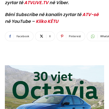
zyrtar të
ATVLIVE.TV
në Viber.
Bëni Subscribe në kanalin zyrtar të
ATV-së
në YouTube –
Kliko KËTU
Facebook
X
Pinterest
Whats