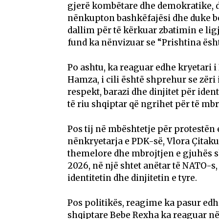
gjerë kombëtare dhe demokratike, d
nënkupton bashkëfajësi dhe duke bër
dallim për të kërkuar zbatimin e lig
fund ka nënvizuar se “Prishtina ësht
Po ashtu, ka reaguar edhe kryetari 
Hamza, i cili është shprehur se zëri
respekt, barazi dhe dinjitet për iden
të riu shqiptar që ngrihet për të mbro
Pos tij në mbështetje për protestën
nënkryetarja e PDK-së, Vlora Çitaku, 
themelore dhe mbrojtjen e gjuhës s
2026, në një shtet anëtar të NATO-s,
identitetin dhe dinjitetin e tyre.
Pos politikës, reagime ka pasur edh
shqiptare Bebe Rexha ka reaguar në