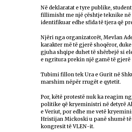
Në deklaratat e tyre publike, student
fillimisht me një çështje teknike n
identifikuar edhe sfida të tjera që p
Njëri nga organizatorët, Mevlan Ade
karakter më të gjerë shoqëror, duke 
gjuha shqipe duhet të shërbejë si e
e ngritura prekin një gamë të gjerë 
Tubimi fillon tek Ura e Gurit në Shk
marshim nëpër rrugët e qytetit.
Por, këtë protestë nuk ka reagim ng
politike që kryeministri në detyrë
e Veriut, por edhe me vetë kryemini
Hristijan Mickoski u panë shumë të 
kongresit të VLEN-it.