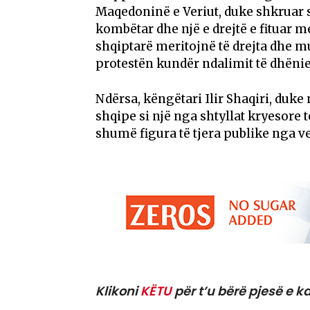
Maqedoninë e Veriut, duke shkruar s
kombëtar dhe një e drejtë e fituar me
shqiptarë meritojnë të drejta dhe m
protestën kundër ndalimit të dhënie
Ndërsa, këngëtari Ilir Shaqiri, duke
shqipe si një nga shtyllat kryesore 
shumë figura të tjera publike nga v
Klikoni
KËTU
për t’u bërë pjesë e ka