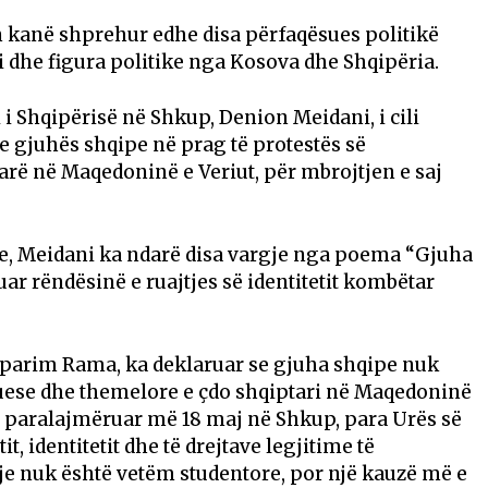
 kanë shprehur edhe disa përfaqësues politikë
i dhe figura politike nga Kosova dhe Shqipëria.
i Shqipërisë në Shkup, Denion Meidani, i cili
e gjuhës shqipe në prag të protestës së
rë në Maqedoninë e Veriut, për mbrojtjen e saj
le, Meidani ka ndarë disa vargje nga poema “Gjuha
ar rëndësinë e ruajtjes së identitetit kombëtar
ërparim Rama, ka deklaruar se gjuha shqipe nuk
etuese dhe themelore e çdo shqiptari në Maqedoninë
 e paralajmëruar më 18 maj në Shkup, para Urës së
it, identitetit dhe të drejtave legjitime të
tje nuk është vetëm studentore, por një kauzë më e