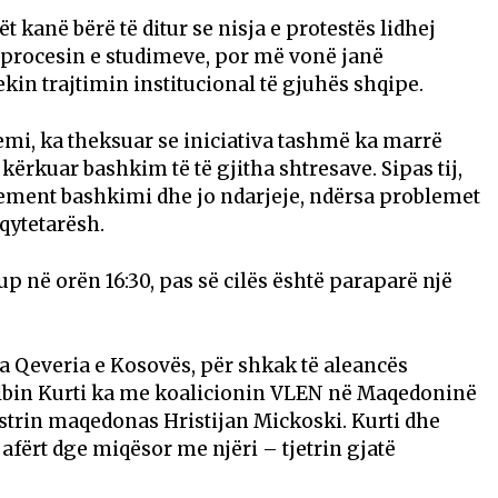
ët kanë bërë të ditur se nisja e protestës lidhej
ë procesin e studimeve, por më vonë janë
rekin trajtimin institucional të gjuhës shqipe.
mi, ka theksuar se iniciativa tashmë ka marrë
kërkuar bashkim të të gjitha shtresave. Sipas tij,
lement bashkimi dhe jo ndarjeje, ndërsa problemet
qytetarësh.
up në orën 16:30, pas së cilës është paraparë një
a Qeveria e Kosovës, për shkak të aleancës
 Albin Kurti ka me koalicionin VLEN në Maqedoninë
strin maqedonas Hristijan Mickoski. Kurti dhe
afërt dge miqësor me njëri – tjetrin gjatë