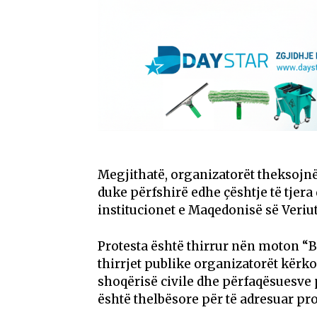
Megjithatë, organizatorët theksojnë
duke përfshirë edhe çështje të tjer
institucionet e Maqedonisë së Veriut
Protesta është thirrur nën moton “B
thirrjet publike organizatorët kërk
shoqërisë civile dhe përfaqësuesve p
është thelbësore për të adresuar pr