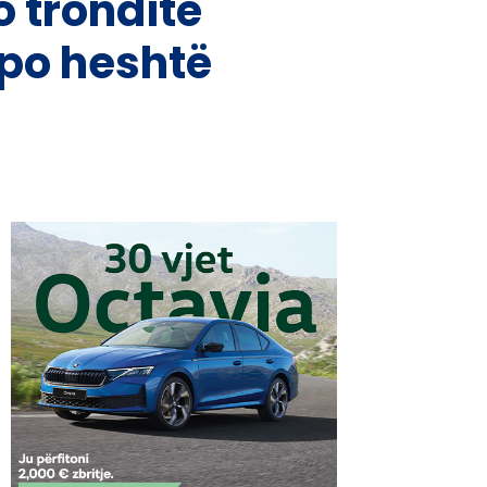
o tronditë
 po heshtë