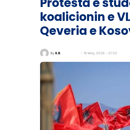
Protesta e stud
koalicionin e 
Qeveria e Koso
18 May, 2026 - 07:23
By
K.B.