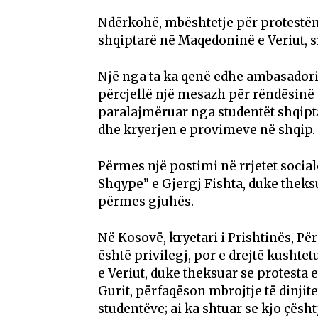
Ndërkohë, mbështetje për protestën
shqiptarë në Maqedoninë e Veriut, s
Një nga ta ka qenë edhe ambasadori 
përcjellë një mesazh për rëndësinë 
paralajmëruar nga studentët shqipta
dhe kryerjen e provimeve në shqip.
Përmes një postimi në rrjetet socia
Shqype” e Gjergj Fishta, duke theksu
përmes gjuhës.
Në Kosovë, kryetari i Prishtinës, P
është privilegj, por e drejtë kusht
e Veriut, duke theksuar se protesta
Gurit, përfaqëson mbrojtje të dinjitet
studentëve; ai ka shtuar se kjo çësh