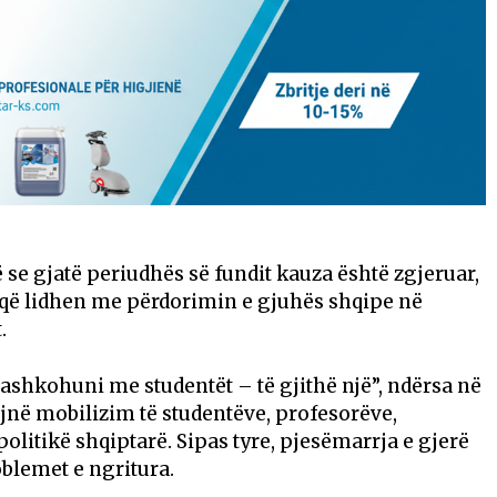
 se gjatë periudhës së fundit kauza është zgjeruar,
a që lidhen me përdorimin e gjuhës shqipe në
.
ashkohuni me studentët – të gjithë një”, ndërsa në
ojnë mobilizim të studentëve, profesorëve,
olitikë shqiptarë. Sipas tyre, pjesëmarrja e gjerë
oblemet e ngritura.