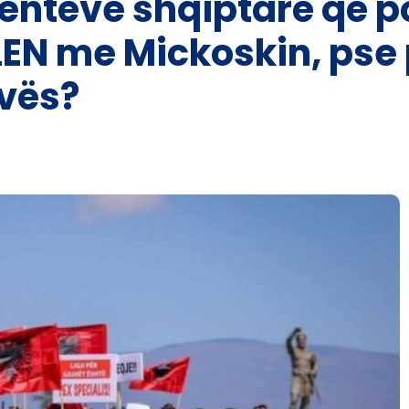
entëve shqiptarë që p
VLEN me Mickoskin, pse
vës?