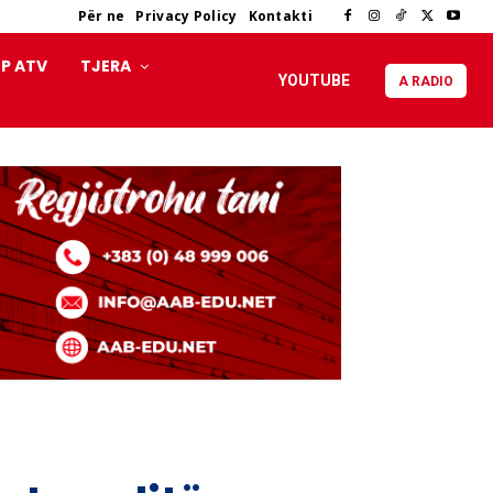
Për ne
Privacy Policy
Kontakti
P ATV
TJERA
YOUTUBE
A RADIO