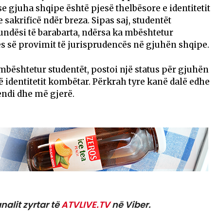
e gjuha shqipe është pjesë thelbësore e identitetit
 sakrificë ndër breza. Sipas saj, studentët
undësi të barabarta, ndërsa ka mbështetur
s së provimit të jurisprudencës në gjuhën shqipe.
 mbështetur studentët, postoi një status për gjuhën
të identitetit kombëtar. Përkrah tyre kanë dalë edhe
endi dhe më gjerë.
nalit zyrtar të
ATVLIVE.TV
në Viber.