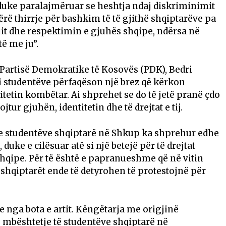
uke paralajmëruar se heshtja ndaj diskriminimit
ë thirrje për bashkim të të gjithë shqiptarëve pa
jit dhe respektimin e gjuhës shqipe, ndërsa në
ë me ju”.
i Partisë Demokratike të Kosovës (PDK), Bedri
 i studentëve përfaqëson një brez që kërkon
titetin kombëtar. Ai shprehet se do të jetë pranë çdo
jtur gjuhën, identitetin dhe të drejtat e tij.
 e studentëve shqiptarë në Shkup ka shprehur edhe
duke e cilësuar atë si një betejë për të drejtat
hqipe. Për të është e papranueshme që në vitin
 shqiptarët ende të detyrohen të protestojnë për
e nga bota e artit. Këngëtarja me origjinë
 mbështetje të studentëve shqiptarë në