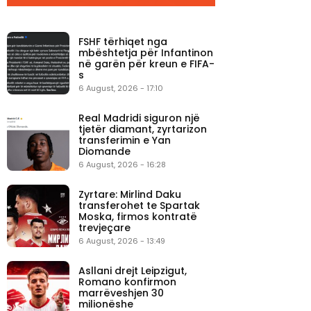
FSHF tërhiqet nga
mbështetja për Infantinon
në garën për kreun e FIFA-
s
6 August, 2026 - 17:10
Real Madridi siguron një
tjetër diamant, zyrtarizon
transferimin e Yan
Diomande
6 August, 2026 - 16:28
Zyrtare: Mirlind Daku
transferohet te Spartak
Moska, firmos kontratë
trevjeçare
6 August, 2026 - 13:49
Asllani drejt Leipzigut,
Romano konfirmon
marrëveshjen 30
milionëshe