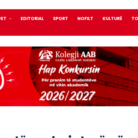
JET
EDITORIAL
SPORT
NOFILT
KULTURË
TO