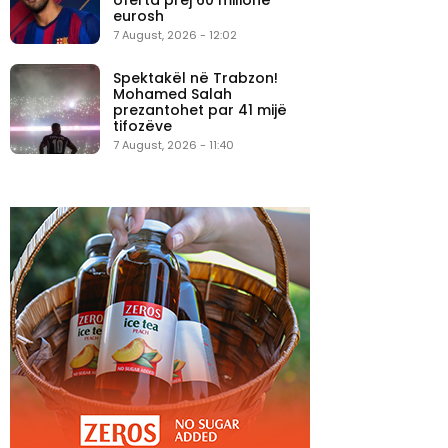
eurosh
7 August, 2026 - 12:02
Spektakël në Trabzon!
Mohamed Salah
prezantohet par 41 mijë
tifozëve
7 August, 2026 - 11:40