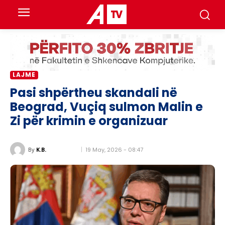
LAJME
Pasi shpërtheu skandali në
Beograd, Vuçiq sulmon Malin e
Zi për krimin e organizuar
19 May, 2026 - 08:47
By
K.B.