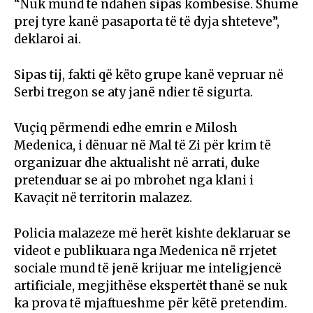
“Nuk mund të ndahen sipas kombësisë. Shumë
prej tyre kanë pasaporta të të dyja shteteve”,
deklaroi ai.
Sipas tij, fakti që këto grupe kanë vepruar në
Serbi tregon se aty janë ndier të sigurta.
Vuçiq përmendi edhe emrin e Milosh
Medenica, i dënuar në Mal të Zi për krim të
organizuar dhe aktualisht në arrati, duke
pretenduar se ai po mbrohet nga klani i
Kavaçit në territorin malazez.
Policia malazeze më herët kishte deklaruar se
videot e publikuara nga Medenica në rrjetet
sociale mund të jenë krijuar me inteligjencë
artificiale, megjithëse ekspertët thanë se nuk
ka prova të mjaftueshme për këtë pretendim.