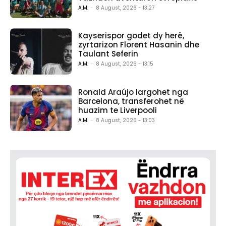
A.M.
-
8 August, 2026 - 13:27
Kayserispor godet dy herë,
zyrtarizon Florent Hasanin dhe
Taulant Seferin
A.M.
-
8 August, 2026 - 13:15
Ronald Araújo largohet nga
Barcelona, transferohet në
huazim te Liverpooli
A.M.
-
8 August, 2026 - 13:03