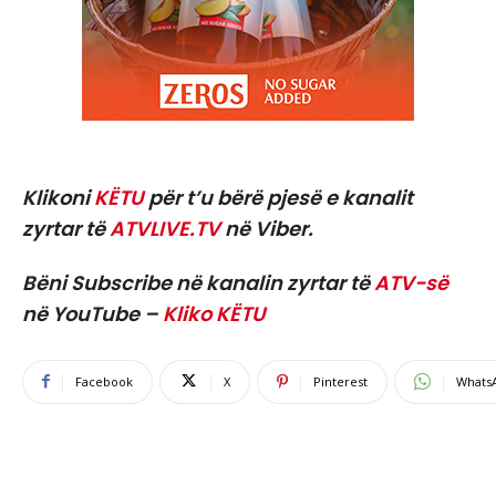
Klikoni
KËTU
për t’u bërë pjesë e kanalit
zyrtar të
ATVLIVE.TV
në Viber.
Bëni Subscribe në kanalin zyrtar të
ATV-së
në YouTube –
Kliko KËTU
Facebook
X
Pinterest
Whats