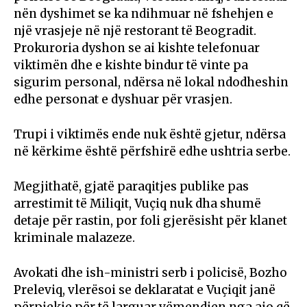
nën dyshimet se ka ndihmuar në fshehjen e
një vrasjeje në një restorant të Beogradit.
Prokuroria dyshon se ai kishte telefonuar
viktimën dhe e kishte bindur të vinte pa
sigurim personal, ndërsa në lokal ndodheshin
edhe personat e dyshuar për vrasjen.
Trupi i viktimës ende nuk është gjetur, ndërsa
në kërkime është përfshirë edhe ushtria serbe.
Megjithatë, gjatë paraqitjes publike pas
arrestimit të Miliqit, Vuçiq nuk dha shumë
detaje për rastin, por foli gjerësisht për klanet
kriminale malazeze.
Avokati dhe ish-ministri serb i policisë, Bozho
Preleviq, vlerësoi se deklaratat e Vuçiqit janë
përpjekje për të larguar vëmendjen nga ajo që