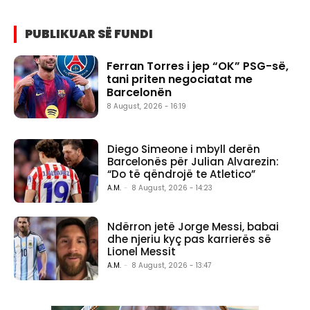
PUBLIKUAR SË FUNDI
Ferran Torres i jep “OK” PSG-së,
tani priten negociatat me
Barcelonën
8 August, 2026 - 16:19
Diego Simeone i mbyll derën
Barcelonës për Julian Alvarezin:
“Do të qëndrojë te Atletico”
A.M.
-
8 August, 2026 - 14:23
Ndërron jetë Jorge Messi, babai
dhe njeriu kyç pas karrierës së
Lionel Messit
A.M.
-
8 August, 2026 - 13:47