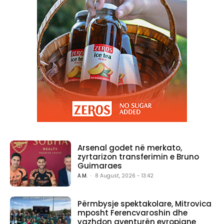
Arsenal godet në merkato,
zyrtarizon transferimin e Bruno
Guimaraes
A.M.
-
8 August, 2026 - 13:42
Përmbysje spektakolare, Mitrovica
mposht Ferencvaroshin dhe
vazhdon aventurën evropiane