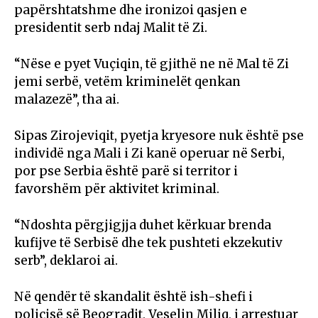
papërshtatshme dhe ironizoi qasjen e
presidentit serb ndaj Malit të Zi.
“Nëse e pyet Vuçiqin, të gjithë ne në Mal të Zi
jemi serbë, vetëm kriminelët qenkan
malazezë”, tha ai.
Sipas Zirojeviqit, pyetja kryesore nuk është pse
individë nga Mali i Zi kanë operuar në Serbi,
por pse Serbia është parë si territor i
favorshëm për aktivitet kriminal.
“Ndoshta përgjigjja duhet kërkuar brenda
kufijve të Serbisë dhe tek pushteti ekzekutiv
serb”, deklaroi ai.
Në qendër të skandalit është ish-shefi i
policisë së Beogradit, Veselin Miliq, i arrestuar