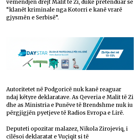
vëmendjen drejt Malit të Zi, duke pretenduar se
“klanët kriminale nga Kotorri e kanë vrarë
gjysmën e Serbisë”.
Autoritetet në Podgoricë nuk kanë reaguar
ndaj këtyre deklaratave. As Qeveria e Malit të Zi
dhe as Ministria e Punëve të Brendshme nuk iu
përgjigjën pyetjeve të Radios Evropa e Lirë.
Deputeti opozitar malazez, Nikola Zirojeviq, i
cilësoi deklaratat e Vuçiqit si të