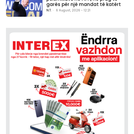
garës për një mandat të katërt
N.T.
-
6 August, 2026 - 12:21