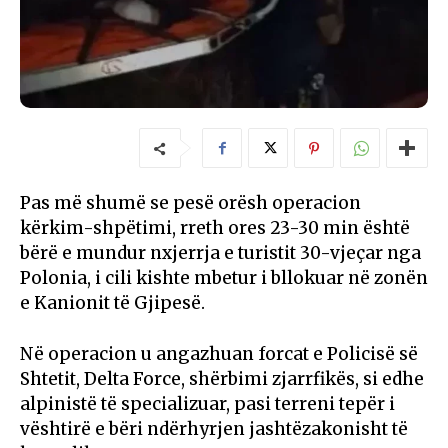
Pas më shumë se pesë orësh operacion
kërkim-shpëtimi, rreth ores 23-30 min është
bërë e mundur nxjerrja e turistit 30-vjeçar nga
Polonia, i cili kishte mbetur i bllokuar në zonën
e Kanionit të Gjipesë.
Në operacion u angazhuan forcat e Policisë së
Shtetit, Delta Force, shërbimi zjarrfikës, si edhe
alpinistë të specializuar, pasi terreni tepër i
vështirë e bëri ndërhyrjen jashtëzakonisht të