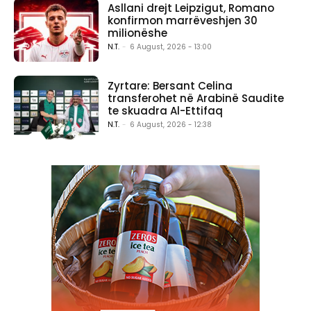
Asllani drejt Leipzigut, Romano
konfirmon marrëveshjen 30
milionëshe
N.T.
-
6 August, 2026 - 13:00
Zyrtare: Bersant Celina
transferohet në Arabinë Saudite
te skuadra Al-Ettifaq
N.T.
-
6 August, 2026 - 12:38