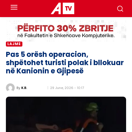
LAJME
Pas 5 orësh operacion,
shpëtohet turisti polak i bllokuar
në Kanionin e Gjipesë
29 June, 2026 - 10:17
By
K.B.