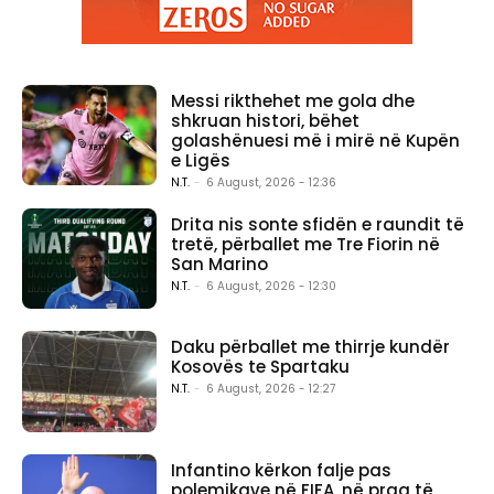
Messi rikthehet me gola dhe
shkruan histori, bëhet
golashënuesi më i mirë në Kupën
e Ligës
N.T.
-
6 August, 2026 - 12:36
Drita nis sonte sfidën e raundit të
tretë, përballet me Tre Fiorin në
San Marino
N.T.
-
6 August, 2026 - 12:30
Daku përballet me thirrje kundër
Kosovës te Spartaku
N.T.
-
6 August, 2026 - 12:27
Infantino kërkon falje pas
polemikave në FIFA, në prag të