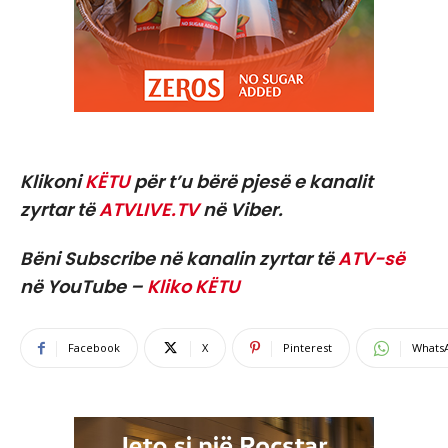
Klikoni
KËTU
për t’u bërë pjesë e kanalit
zyrtar të
ATVLIVE.TV
në Viber.
Bëni Subscribe në kanalin zyrtar të
ATV-së
në YouTube –
Kliko KËTU
Facebook
X
Pinterest
Whats