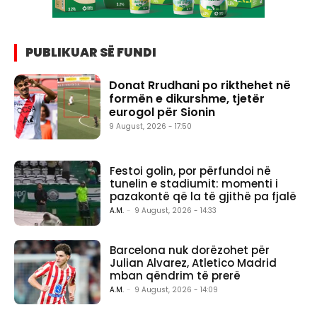
PUBLIKUAR SË FUNDI
Donat Rrudhani po rikthehet në
formën e dikurshme, tjetër
eurogol për Sionin
9 August, 2026 - 17:50
Festoi golin, por përfundoi në
tunelin e stadiumit: momenti i
pazakontë që la të gjithë pa fjalë
A.M.
-
9 August, 2026 - 14:33
Barcelona nuk dorëzohet për
Julian Alvarez, Atletico Madrid
mban qëndrim të prerë
A.M.
-
9 August, 2026 - 14:09