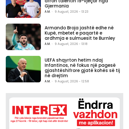
afron talentin 19-vjeçar nga
Gjermania
A.M.
-
9 August, 2026 - 13:23
Armando Broja jashtë edhe në
Kupë, mbetet e paqartë e
ardhmja e sulmuesit te Burnley
A.M.
-
9 August, 2026 - 13:18
UEFA shqyrton hetim ndaj
Infantinos, në fokus një pagesë
gjashtëshifrore gjatë kohës së tij
në drejtim
A.M.
-
9 August, 2026 - 12:58