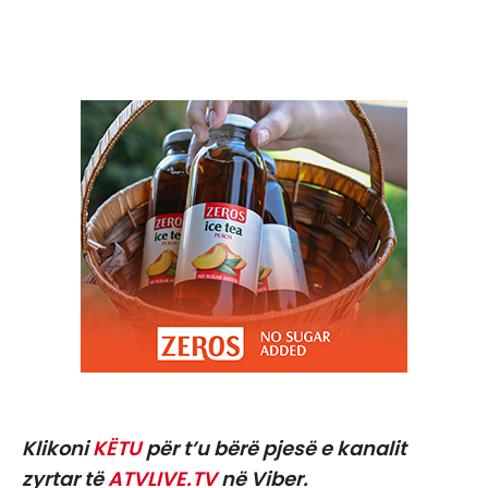
Klikoni
KËTU
për t’u bërë pjesë e kanalit
zyrtar të
ATVLIVE.TV
në Viber.