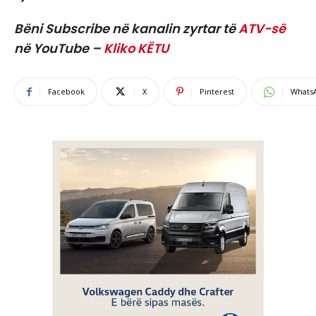
Bëni Subscribe në kanalin zyrtar të
ATV-së
në YouTube –
Kliko KËTU
Facebook
X
Pinterest
Whats