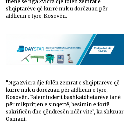
thënë se nga Zvicra dje folën zemrat e
shqiptarëve që kurrë nuk u dorëzuan për
atdheun e tyre, Kosovën.
“Nga Zvicra dje folën zemrat e shqiptarëve që
kurrë nuk u dorëzuan për atdheun e tyre,
Kosovën. Faleminderit bashkatdhetarëve tanë
për mikpritjen e sinqertë, besimin e fortë,
sakrificën dhe qëndresën ndër vite”, ka shkruar
Osmani.