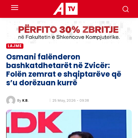
LAJME
Osmani falënderon
bashkatdhetarët në Zvicër:
Folën zemrat e shqiptarëve që
s’u dorëzuan kurrë
25 May, 2026 - 09:38
By
K.B.