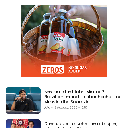
Neymar drejt Inter Miamit?
Braziliani mund të ribashkohet me
Messin dhe Suarezin
A.M.
-
9 August, 2026 - 13:57
Drenica përforcohet në mbrojtje,