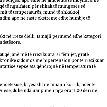
, në bujqësi apo edhe në ambiente të mbyllura, në
që të ngulfaten për shkak të mungesës së
imit të temperaturës, mund të shkaktoj
dim apo në raste ekstreme edhe humbje të
kt në rreze dielli, Ismajli përmend edhe kategori
ëndetësore.
 që janë më të rrezikuara, si fëmijët, gratë
kronike sidomos me hipertension por të rrezikuar
tartisë sepse ata qëndrojnë në temperatura të
ëndetësisë, kryesisht në muajin korrik, ndër të
uese, duke ndaluar punën nga ora 11:00 deri në