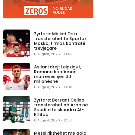
Zyrtare: Mirlind Daku
transferohet te Spartak
Moska, firmos kontratë
trevjeçare
6 August, 2026 - 13:49
Asllani drejt Leipzigut,
Romano konfirmon
marrëveshjen 30
milionëshe
6 August, 2026 - 13:00
Zyrtare: Bersant Celina
transferohet në Arabinë
Saudite te skuadra Al-
Ettifaq
6 August, 2026 - 12:38
Messi rikthehet me gola