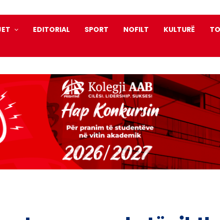
JET
EDITORIAL
SPORT
NOFILT
KULTURË
TO