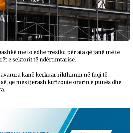
bashkë me to edhe rreziku për ata që janë më të
rët e sektorit të ndërtimtarisë.
 Pavarura kanë kërkuar rikthimin në fuqi të
isë, që mes tjerash kufizonte orarin e punës dhe
a.