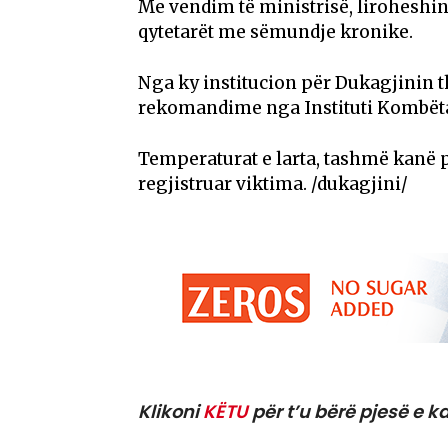
Me vendim të ministrisë, liroheshin
qytetarët me sëmundje kronike.
Nga ky institucion për Dukagjinin 
rekomandime nga Instituti Kombëtar
Temperaturat e larta, tashmë kanë 
regjistruar viktima. /dukagjini/
Klikoni
KËTU
për t’u bërë pjesë e ka