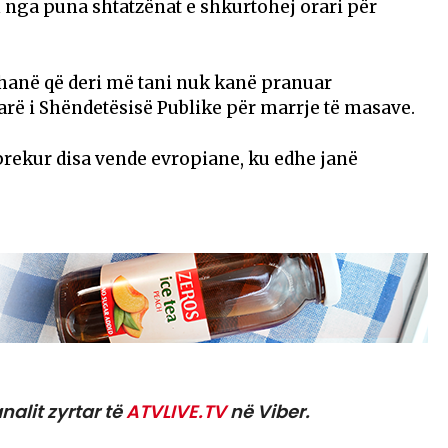
 nga puna shtatzënat e shkurtohej orari për
thanë që deri më tani nuk kanë pranuar
ë i Shëndetësisë Publike për marrje të masave.
prekur disa vende evropiane, ku edhe janë
nalit zyrtar të
ATVLIVE.TV
në Viber.