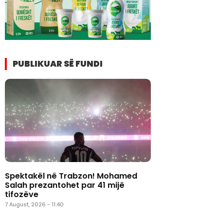
PUBLIKUAR SË FUNDI
Spektakël në Trabzon! Mohamed
Salah prezantohet par 41 mijë
tifozëve
7 August, 2026 - 11:40