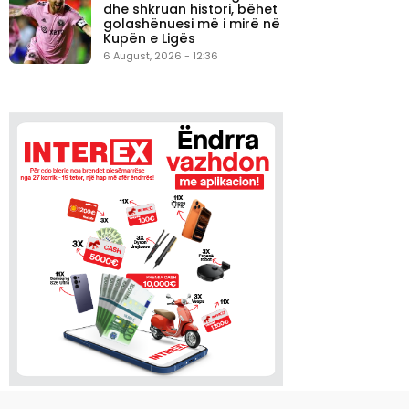
dhe shkruan histori, bëhet
golashënuesi më i mirë në
Kupën e Ligës
6 August, 2026 - 12:36