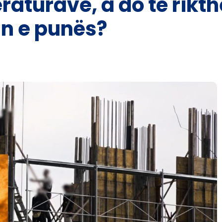
raturave, a do të rikt
in e punës?