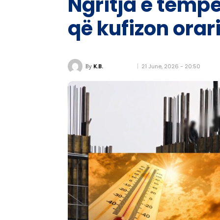
Ngritja e tempe
që kufizon orar
21 June, 2026 - 20:50
By
K.B.