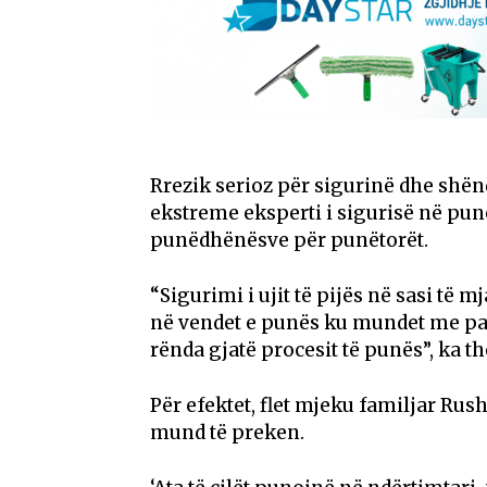
Rrezik serioz për sigurinë dhe shë
ekstreme eksperti i sigurisë në pun
punëdhënësve për punëtorët.
“Sigurimi i ujit të pijës në sasi të 
në vendet e punës ku mundet me pas
rënda gjatë procesit të punës”, ka th
Për efektet, flet mjeku familjar Rus
mund të preken.