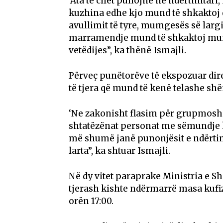
‘Ata të cilët punojnë në ndërtimtari
kuzhina edhe kjo mund të shkaktoj 
avullimit të tyre, mumgesës së larg
marramendje mund të shkaktoj mun
vetëdijes”, ka thënë Ismajli.
Përveç punëtorëve të ekspozuar dire
të tjera që mund të kenë telashe sh
‘Ne zakonisht flasim për grupmoshat
shtatëzënat personat me sëmundje 
më shumë janë punonjësit e ndërtim
larta”, ka shtuar Ismajli.
Në dy vitet paraprake Ministria e Sh
tjerash kishte ndërmarrë masa kufiz
orën 17:00.