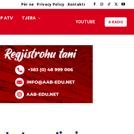
Për ne
Privacy Policy
Kontakti
P ATV
TJERA
YOUTUBE
A RADIO