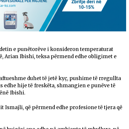
ndetin e punëtorëve i konsideron temperaturat
ë, Arian Ibishi, teksa përmend edhe obligimet e
mjaftueshme duhet të jetë kyç, pushime të rregullta
 edhe hije të freskëta, shmangien e punëve të
ënë Ibishi.
hit Ismajli, që përmend edhe profesione të tjera që