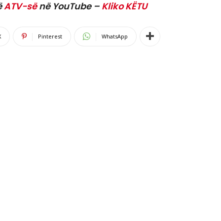
ë
ATV-së
në YouTube –
Kliko KËTU
X
Pinterest
WhatsApp