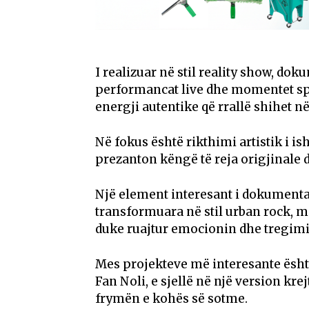
I realizuar në stil reality show, dok
performancat live dhe momentet spo
energji autentike që rrallë shihet
Në fokus është rikthimi artistik i ish
prezanton këngë të reja origjinale
Një element interesant i dokumentar
transformuara në stil urban rock, m
duke ruajtur emocionin dhe tregimin
Mes projekteve më interesante ësht
Fan Noli, e sjellë në një version kr
frymën e kohës së sotme.