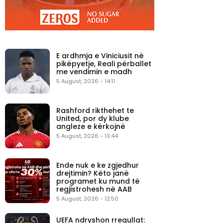
E ardhmja e Viniciusit në
pikëpyetje, Reali përballet
me vendimin e madh
5 August, 2026 - 14:11
Rashford rikthehet te
United, por dy klube
angleze e kërkojnë
5 August, 2026 - 13:44
Ende nuk e ke zgjedhur
drejtimin? Këto janë
programet ku mund të
regjistrohesh në AAB
5 August, 2026 - 12:50
UEFA ndryshon rregullat: