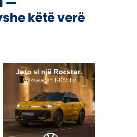
I —
yshe këtë verë