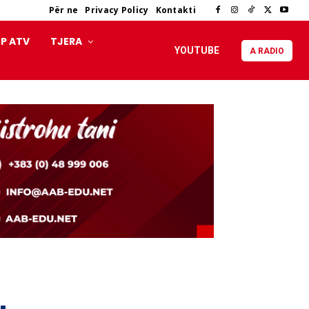
Për ne
Privacy Policy
Kontakti
P ATV
TJERA
YOUTUBE
A RADIO