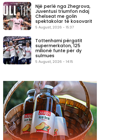
Një perlë nga Zhegrova,
Juventusi triumfon ndaj
Chelseat me golin
spektakolar të kosovarit
5 August, 2026 - 15:37
Tottenhami përgatit
supermerkaton, 125
milionë funte për dy
sulmues
5 August, 2026 - 14:15