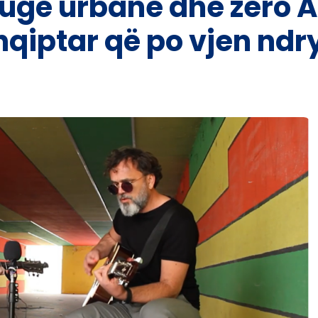
rugë urbane dhe zero A
qiptar që po vjen ndr