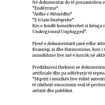
Në dokumentar do të prezantohen e
“Ëndërrime”
“Atdhe e Mëmëdhe”
“E ti tani buzëqeshe”
Kjo e fundit konsiderohet si kënga ng
Underground Unplugged”.
Pjesë e dokumentarit janë edhe artis
Krasniqi, si dhe Harmonious, kori i
mundshme live më 4 korrik në akti
Produksioni thekson se dokumentari
artificiale dhe pa ndërhyrje të tepr
“Shpirti i muzikës live është autentic
të rikthejë emocionin real të perfo
artistit dhe publikut.