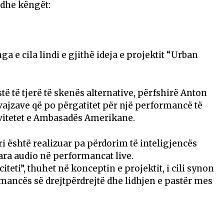
dhe këngët:
a e cila lindi e gjithë ideja e projektit “Urban
të të tjerë të skenës alternative, përfshirë Anton
 vajzave që po përgatitet për një performancë të
vitetet e Ambasadës Amerikane.
 është realizuar pa përdorim të inteligjencës
uara audio në performancat live.
iteti”, thuhet në konceptin e projektit, i cili synon
rmancës së drejtpërdrejtë dhe lidhjen e pastër mes