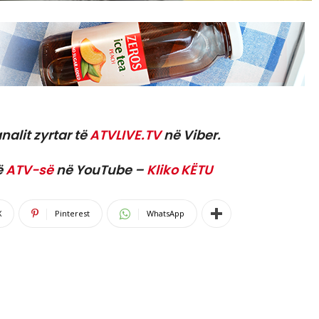
nalit zyrtar të
ATVLIVE.TV
në Viber.
ë
ATV-së
në YouTube –
Kliko KËTU
X
Pinterest
WhatsApp