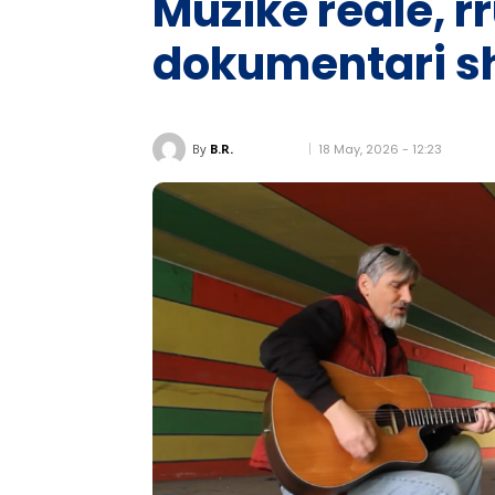
Muzikë reale, r
dokumentari sh
18 May, 2026 - 12:23
By
B.R.