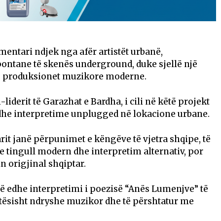
umentari ndjek nga afër artistët urbanë,
ntane të skenës underground, duke sjellë një
 në produksionet muzikore moderne.
-liderit të Garazhat e Bardha, i cili në këtë projekt
 dhe interpretime unplugged në lokacione urbane.
it janë përpunimet e këngëve të vjetra shqipe, të
e tingull modern dhe interpretim alternativ, por
 origjinal shqiptar.
ë edhe interpretimi i poezisë “Anës Lumenjve” të
ejtësisht ndryshe muzikor dhe të përshtatur me