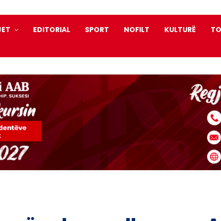
JET
EDITORIAL
SPORT
NOFILT
KULTURË
TO