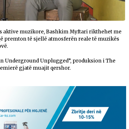
ës aktive muzikore, Bashkim Myftari rikthehet me
ë premton të sjellë atmosferën reale të muzikës
ovë.
an Underground Unplugged”, produksion i The
premierë gjatë muajit qershor.