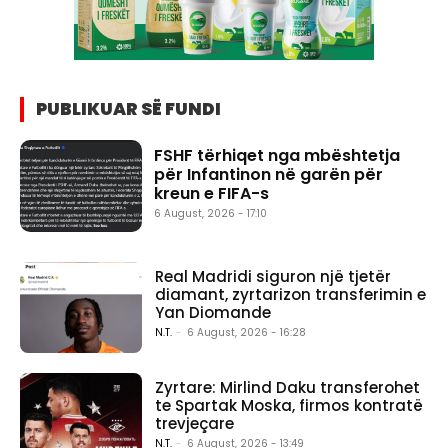
PUBLIKUAR SË FUNDI
FSHF tërhiqet nga mbështetja
për Infantinon në garën për
kreun e FIFA-s
6 August, 2026 - 17:10
Real Madridi siguron një tjetër
diamant, zyrtarizon transferimin e
Yan Diomande
N.T.
-
6 August, 2026 - 16:28
Zyrtare: Mirlind Daku transferohet
te Spartak Moska, firmos kontratë
trevjeçare
N.T.
-
6 August, 2026 - 13:49