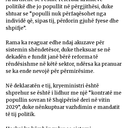
politikë dhe jo popullit në përgjithësi, duke
shtuar se “populli nuk përfaqësohet nga
individë që, sipas tij, përdorin gjuhë fyese dhe
shpifje”.
Rama ka reaguar edhe ndaj akuzave për
sistemin shëndetësor, duke theksuar se në
dekadën e fundit janë bërë reforma të
rëndësishme në këtë sektor, ndërsa ka pranuar
se ka ende nevojë për përmirësime.
Në deklaratën e tij, kryeministri është
shprehur se është i lidhur me një “kontratë me
popullin sovran të Shqipërisë deri në vitin
2029”, duke nënkuptuar vazhdimin e mandatit
të tij politik.