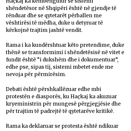
Haçkaj ka këmbëngulur se sistemi
shëndetësor në Shqipëri është në gjendje të
rënduar dhe se qytetarët përballen me
vështirësi të mëdha, duke u detyruar të
kërkojnë trajtim jashtë vendit.
Rama i ka kundërshtuar këto pretendime, duke
thënë se transformimi i shëndetësisë në vitet e
fundit është “i dukshëm dhe i dokumentuar”,
edhe pse, sipas tij, sistemi mbetet ende me
nevoja për përmirësim.
Debati është përshkallëzuar edhe mbi
protestën e diasporës, ku Haçkaj ka akuzuar
kryeministrin për mungesë përgjegjësie dhe
për trajtim të padrejtë të qytetarëve kritikë.
Rama ka deklaruar se protesta është ndikuar