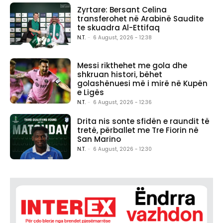
Zyrtare: Bersant Celina
transferohet në Arabinë Saudite
te skuadra Al-Ettifaq
N.T.
-
6 August, 2026 - 12:38
Messi rikthehet me gola dhe
shkruan histori, bëhet
golashënuesi më i mirë në Kupën
e Ligës
N.T.
-
6 August, 2026 - 12:36
Drita nis sonte sfidën e raundit të
tretë, përballet me Tre Fiorin në
San Marino
N.T.
-
6 August, 2026 - 12:30