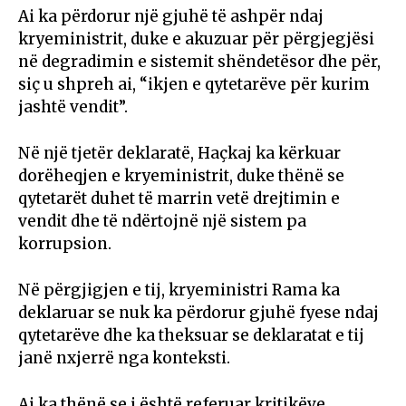
Ai ka përdorur një gjuhë të ashpër ndaj
kryeministrit, duke e akuzuar për përgjegjësi
në degradimin e sistemit shëndetësor dhe për,
siç u shpreh ai, “ikjen e qytetarëve për kurim
jashtë vendit”.
Në një tjetër deklaratë, Haçkaj ka kërkuar
dorëheqjen e kryeministrit, duke thënë se
qytetarët duhet të marrin vetë drejtimin e
vendit dhe të ndërtojnë një sistem pa
korrupsion.
Në përgjigjen e tij, kryeministri Rama ka
deklaruar se nuk ka përdorur gjuhë fyese ndaj
qytetarëve dhe ka theksuar se deklaratat e tij
janë nxjerrë nga konteksti.
Ai ka thënë se i është referuar kritikëve