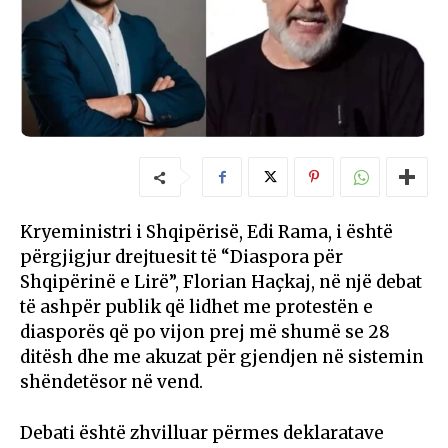
Kryeministri i Shqipërisë, Edi Rama, i është
përgjigjur drejtuesit të “Diaspora për
Shqipërinë e Lirë”, Florian Haçkaj, në një debat
të ashpër publik që lidhet me protestën e
diasporës që po vijon prej më shumë se 28
ditësh dhe me akuzat për gjendjen në sistemin
shëndetësor në vend.
Debati është zhvilluar përmes deklaratave