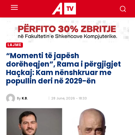
LAJME
“Momenti të japësh
dorëheqjen”, Rama i përgjigjet
Haçkaj: Kam nënshkruar me
popullin deri në 2029-ën
28 June, 2026 - 18:33
By
K.B.