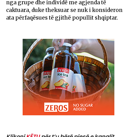
nga grupe dhe individë me agjenda të
caktuara, duke theksuar se nuk i konsideron
ata përfaqësues të gjithë popullit shqiptar.
Klikoni
KËTU
për t’u bërë pjesë e kanalit