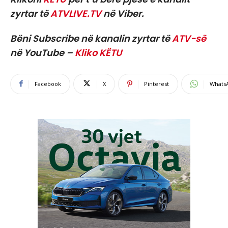
zyrtar të
ATVLIVE.TV
në Viber.
Bëni Subscribe në kanalin zyrtar të
ATV-së
në YouTube –
Kliko KËTU
Facebook
X
Pinterest
Whats