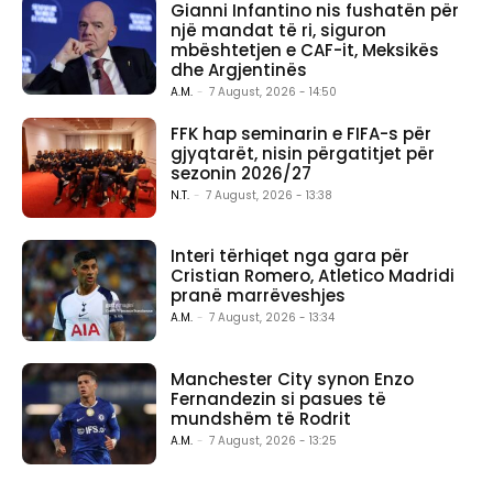
Gianni Infantino nis fushatën për
një mandat të ri, siguron
mbështetjen e CAF-it, Meksikës
dhe Argjentinës
A.M.
-
7 August, 2026 - 14:50
FFK hap seminarin e FIFA-s për
gjyqtarët, nisin përgatitjet për
sezonin 2026/27
N.T.
-
7 August, 2026 - 13:38
Interi tërhiqet nga gara për
Cristian Romero, Atletico Madridi
pranë marrëveshjes
A.M.
-
7 August, 2026 - 13:34
Manchester City synon Enzo
Fernandezin si pasues të
mundshëm të Rodrit
A.M.
-
7 August, 2026 - 13:25