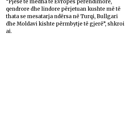
“Pjesë të mëdha të Evropës perëndimore,
qendrore dhe lindore përjetuan kushte më të
thata se mesatarja ndërsa në Turqi, Bullgari
dhe Moldavi kishte përmbytje të gjerë”, shkroi
ai.