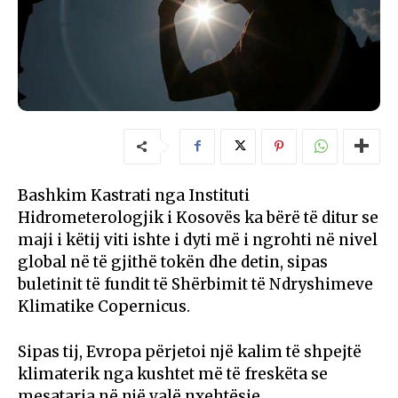
Bashkim Kastrati nga Instituti
Hidrometerologjik i Kosovës ka bërë të ditur se
maji i këtij viti ishte i dyti më i ngrohti në nivel
global në të gjithë tokën dhe detin, sipas
buletinit të fundit të Shërbimit të Ndryshimeve
Klimatike Copernicus.
Sipas tij, Evropa përjetoi një kalim të shpejtë
klimaterik nga kushtet më të freskëta se
mesatarja në një valë nxehtësie