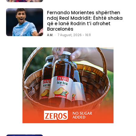
Fernando Morientes shpërthen
ndaj Real Madridit: Është shaka
që e lanë Rodrin t’i afrohet
Barcelonës
A.M.
-
7 August, 2026 - 16:11