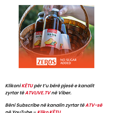
Klikoni
KËTU
për t’u bërë pjesë e kanalit
zyrtar të
ATVLIVE.TV
në Viber.
Bëni Subscribe në kanalin zyrtar të
ATV-së
në YouTube –
Kliko KËTU