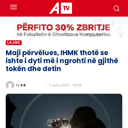
LAJME
Maji përvëlues, IHMK thotë se
ishte i dyti më i ngrohti në gjithë
tokën dhe detin
11 June, 2026 - 09:25
By
K.B.