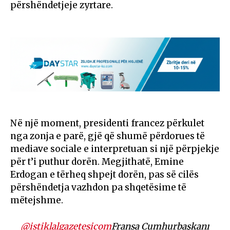
përshëndetjeje zyrtare.
Në një moment, presidenti francez përkulet
nga zonja e parë, gjë që shumë përdorues të
mediave sociale e interpretuan si një përpjekje
për t’i puthur dorën. Megjithatë, Emine
Erdogan e tërheq shpejt dorën, pas së cilës
përshëndetja vazhdon pa shqetësime të
mëtejshme.
@istiklalgazetesicom
Fransa Cumhurbaşkanı