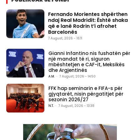
Fernando Morientes shpërthen
ndaj Real Madridit: Është shaka
që e lanë Rodrin t’i afrohet
Barcelonës
7 August, 2026 - 16:11
Gianni Infantino nis fushatën për
një mandat të ri, siguron
mbështetjen e CAF-it, Meksikës
dhe Argjentinës
A.M.
-
7 August, 2026 - 14:50
FFK hap seminarin e FIFA-s për
gjyqtarët, nisin përgatitjet për
sezonin 2026/27
N.T.
-
7 August, 2026 - 13:38