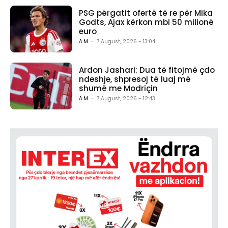
PSG përgatit ofertë të re për Mika
Godts, Ajax kërkon mbi 50 milionë
euro
A.M.
-
7 August, 2026 - 13:04
Ardon Jashari: Dua të fitojmë çdo
ndeshje, shpresoj të luaj më
shumë me Modriçin
A.M.
-
7 August, 2026 - 12:43