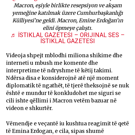
Macron, eşiyle birlikte resepsiyon ve akşam
yemeğine katılmak üzere Cumhurbaşkanlığı
Külliyesi’ne geldi. Macron, Emine Erdoğan’ın
elini öpmeye çalıştı.
♬ İSTIKLAL GAZETESI – ORIJINAL SES –
İSTIKLAL GAZETESI
Videoja shpejt mblodhi miliona shikime dhe
interneti u mbush me komente dhe
interpretime të ndryshme të këtij takimi.
Ndërsa disa e konsiderojnë atë një moment
diplomatik të ngathët, të tjerë theksojnë se nuk
është e mundur të konkludohet me siguri se
cili ishte qëllimi i Macron vetëm bazuar në
videon e shkurtër.
Vëmendje e veçantë iu kushtua reagimit të qetë
të Emina Erdogan, e cila, sipas shumë