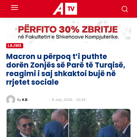
LAJME
Macron u përpoq t’i puthte
dorën Zonjës së Parë të Turqisë,
reagimi i saj shkaktoi bujë në
rrjetet sociale
8 July, 2026 - 20:29
By
K.B.