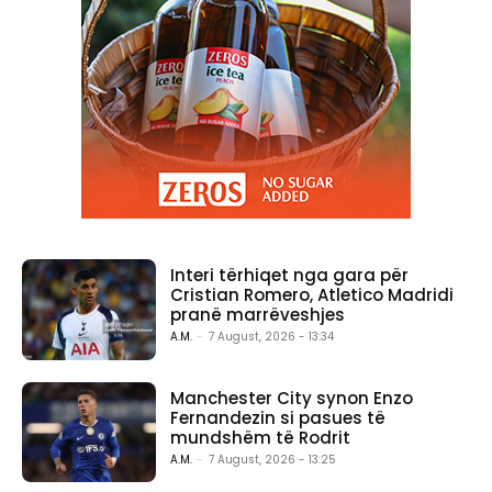
Interi tërhiqet nga gara për
Cristian Romero, Atletico Madridi
pranë marrëveshjes
A.M.
-
7 August, 2026 - 13:34
Manchester City synon Enzo
Fernandezin si pasues të
mundshëm të Rodrit
A.M.
-
7 August, 2026 - 13:25