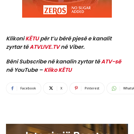
Klikoni
KËTU
për t’u bërë pjesë e kanalit
zyrtar të
ATVLIVE.TV
në Viber.
Bëni Subscribe në kanalin zyrtar të
ATV-së
në YouTube –
Kliko KËTU
Facebook
X
Pinterest
Whats