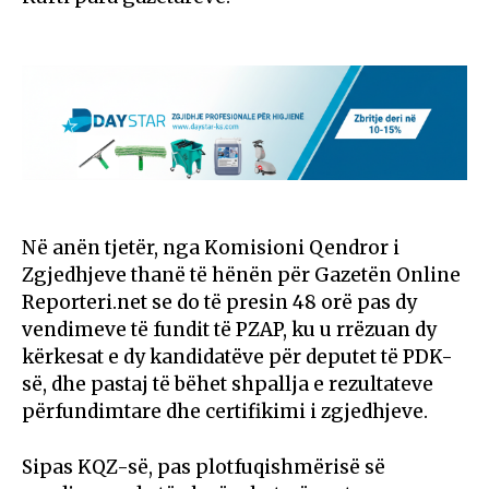
Në anën tjetër, nga Komisioni Qendror i
Zgjedhjeve thanë të hënën për Gazetën Online
Reporteri.net se do të presin 48 orë pas dy
vendimeve të fundit të PZAP, ku u rrëzuan dy
kërkesat e dy kandidatëve për deputet të PDK-
së, dhe pastaj të bëhet shpallja e rezultateve
përfundimtare dhe certifikimi i zgjedhjeve.
Sipas KQZ-së, pas plotfuqishmërisë së