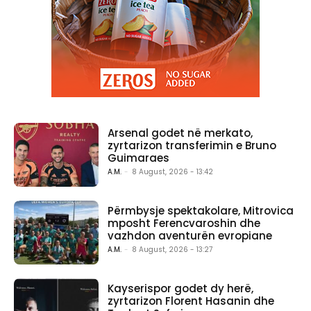
Arsenal godet në merkato,
zyrtarizon transferimin e Bruno
Guimaraes
A.M.
-
8 August, 2026 - 13:42
Përmbysje spektakolare, Mitrovica
mposht Ferencvaroshin dhe
vazhdon aventurën evropiane
A.M.
-
8 August, 2026 - 13:27
Kayserispor godet dy herë,
zyrtarizon Florent Hasanin dhe