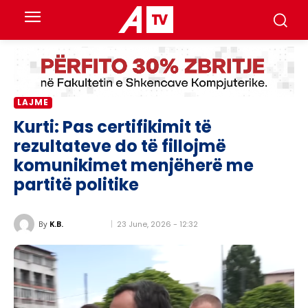
LAJME
Kurti: Pas certifikimit të
rezultateve do të fillojmë
komunikimet menjëherë me
partitë politike
23 June, 2026 - 12:32
By
K.B.