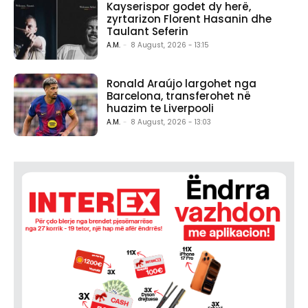
Kayserispor godet dy herë,
zyrtarizon Florent Hasanin dhe
Taulant Seferin
A.M.
-
8 August, 2026 - 13:15
Ronald Araújo largohet nga
Barcelona, transferohet në
huazim te Liverpooli
A.M.
-
8 August, 2026 - 13:03