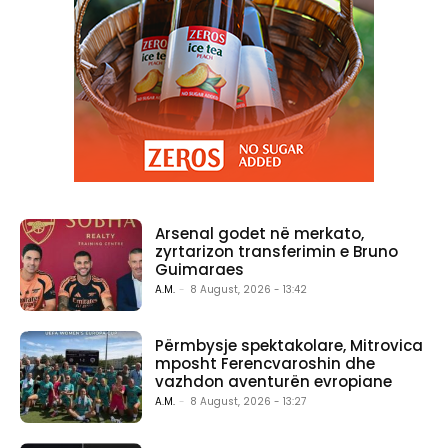
Arsenal godet në merkato,
zyrtarizon transferimin e Bruno
Guimaraes
A.M.
-
8 August, 2026 - 13:42
Përmbysje spektakolare, Mitrovica
mposht Ferencvaroshin dhe
vazhdon aventurën evropiane
A.M.
-
8 August, 2026 - 13:27