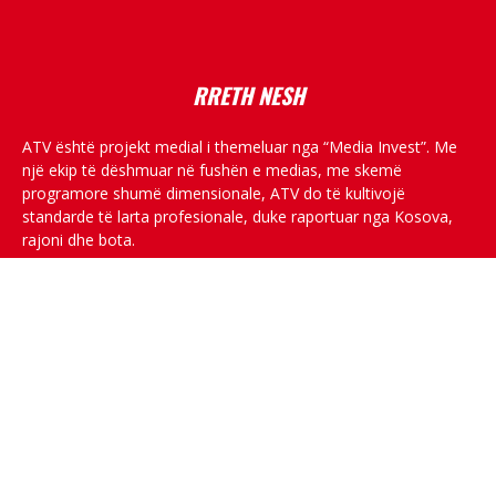
placeholder text
RRETH NESH
ATV është projekt medial i themeluar nga “Media Invest”. Me
një ekip të dëshmuar në fushën e medias, me skemë
programore shumë dimensionale, ATV do të kultivojë
standarde të larta profesionale, duke raportuar nga Kosova,
rajoni dhe bota.
RRJETET SOCIALE
© All rights reserved.