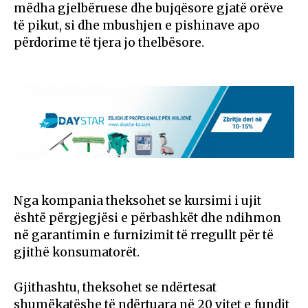
mëdha gjelbëruese dhe bujqësore gjatë orëve
të pikut, si dhe mbushjen e pishinave apo
përdorime të tjera jo thelbësore.
Nga kompania theksohet se kursimi i ujit
është përgjegjësi e përbashkët dhe ndihmon
në garantimin e furnizimit të rregullt për të
gjithë konsumatorët.
Gjithashtu, theksohet se ndërtesat
shumëkatëshe të ndërtuara në 20 vitet e fundit