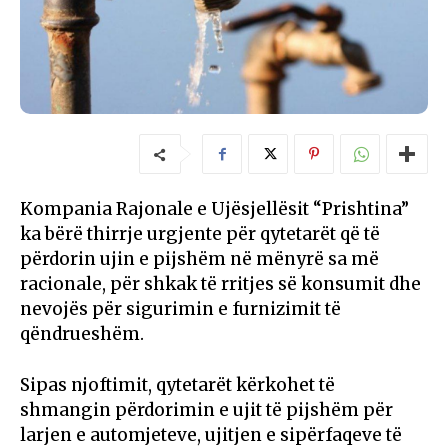
Kompania Rajonale e Ujësjellësit “Prishtina”
ka bërë thirrje urgjente për qytetarët që të
përdorin ujin e pijshëm në mënyrë sa më
racionale, për shkak të rritjes së konsumit dhe
nevojës për sigurimin e furnizimit të
qëndrueshëm.
Sipas njoftimit, qytetarët kërkohet të
shmangin përdorimin e ujit të pijshëm për
larjen e automjeteve, ujitjen e sipërfaqeve të