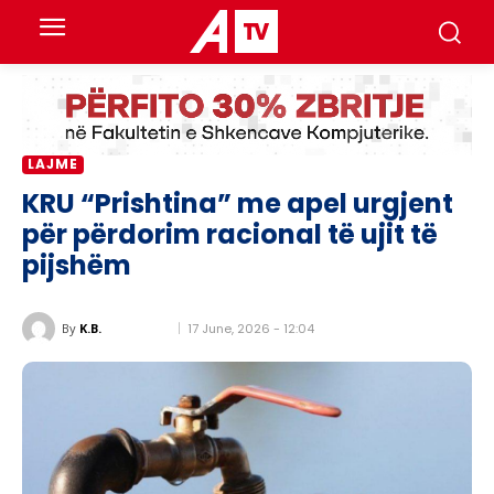
LAJME
KRU “Prishtina” me apel urgjent
për përdorim racional të ujit të
pijshëm
17 June, 2026 - 12:04
By
K.B.