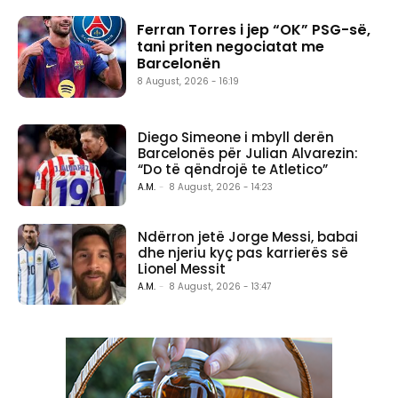
Ferran Torres i jep “OK” PSG-së,
tani priten negociatat me
Barcelonën
8 August, 2026 - 16:19
Diego Simeone i mbyll derën
Barcelonës për Julian Alvarezin:
“Do të qëndrojë te Atletico”
A.M.
-
8 August, 2026 - 14:23
Ndërron jetë Jorge Messi, babai
dhe njeriu kyç pas karrierës së
Lionel Messit
A.M.
-
8 August, 2026 - 13:47