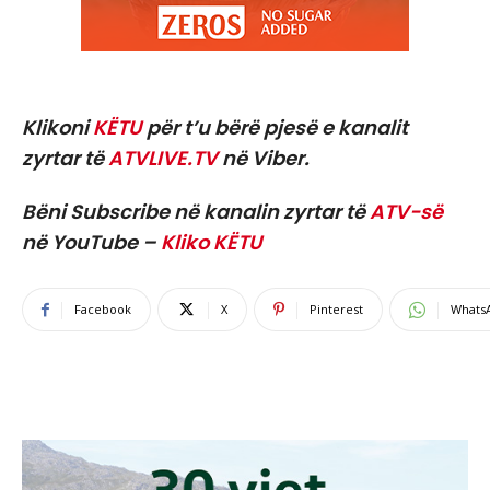
Klikoni
KËTU
për t’u bërë pjesë e kanalit
zyrtar të
ATVLIVE.TV
në Viber.
Bëni Subscribe në kanalin zyrtar të
ATV-së
në YouTube –
Kliko KËTU
Facebook
X
Pinterest
Whats