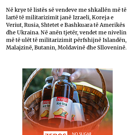
Në krye të listës së vendeve me shkallën më të
lartë të militarizimit janë Izraeli, Koreja e
Veriut, Rusia, Shtetet e Bashkuara të Amerikës
dhe Ukraina. Në anën tjetër, vendet me nivelin
më të ulët të militarizimit përfshijnë Islandën,
Malajzinë, Butanin, Moldavinë dhe Slloveninë.