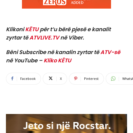
Klikoni
KËTU
për t’u bërë pjesë e kanalit
zyrtar të
ATVLIVE.TV
në Viber.
Bëni Subscribe në kanalin zyrtar të
ATV-së
në YouTube –
Kliko KËTU
Facebook
X
Pinterest
Whats