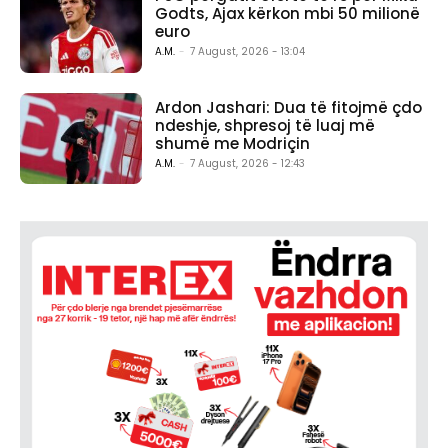
Godts, Ajax kërkon mbi 50 milionë
euro
A.M.
-
7 August, 2026 - 13:04
Ardon Jashari: Dua të fitojmë çdo
ndeshje, shpresoj të luaj më
shumë me Modriçin
A.M.
-
7 August, 2026 - 12:43