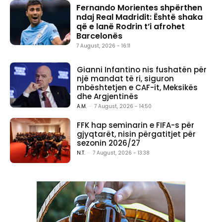
Fernando Morientes shpërthen
ndaj Real Madridit: Është shaka
që e lanë Rodrin t’i afrohet
Barcelonës
7 August, 2026 - 16:11
Gianni Infantino nis fushatën për
një mandat të ri, siguron
mbështetjen e CAF-it, Meksikës
dhe Argjentinës
A.M.
-
7 August, 2026 - 14:50
FFK hap seminarin e FIFA-s për
gjyqtarët, nisin përgatitjet për
sezonin 2026/27
N.T.
-
7 August, 2026 - 13:38