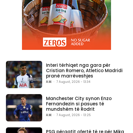
Interi tërhiqet nga gara për
Cristian Romero, Atletico Madridi
pranë marrëveshjes
A.M.
-
7 August, 2026 - 13:34
Manchester City synon Enzo
Fernandezin si pasues të
mundshëm të Rodrit
A.M.
-
7 August, 2026 - 13:25
PSG përgatit ofertë të re për Mika