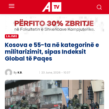
LAJME
Kosova e 55-ta në kategorinë e
militarizimit, sipas Indeksit
Global të Paqes
23 June, 2026 - 10:37
By
K.B.