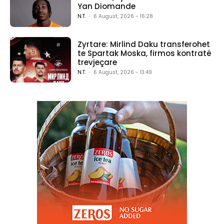
Yan Diomande
N.T.
-
6 August, 2026 - 16:28
Zyrtare: Mirlind Daku transferohet
te Spartak Moska, firmos kontratë
trevjeçare
N.T.
-
6 August, 2026 - 13:49