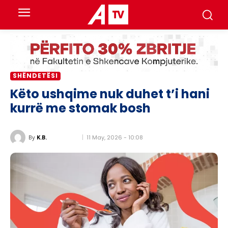
SHËNDETËSI
Këto ushqime nuk duhet t’i hani
kurrë me stomak bosh
11 May, 2026 - 10:08
By
K.B.