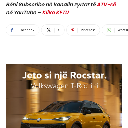
Bëni Subscribe në kanalin zyrtar të
ATV-së
në YouTube –
Kliko KËTU
Facebook
X
Pinterest
Whats