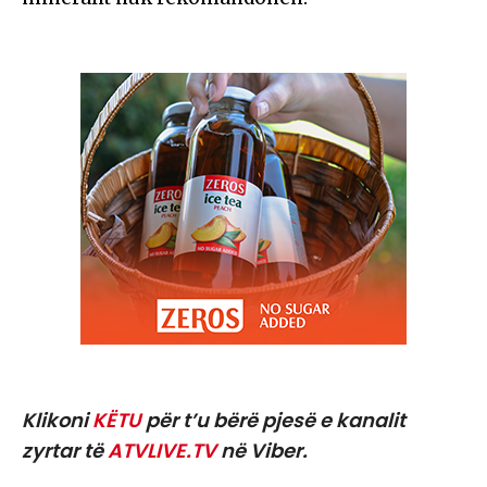
Klikoni
KËTU
për t’u bërë pjesë e kanalit
zyrtar të
ATVLIVE.TV
në Viber.