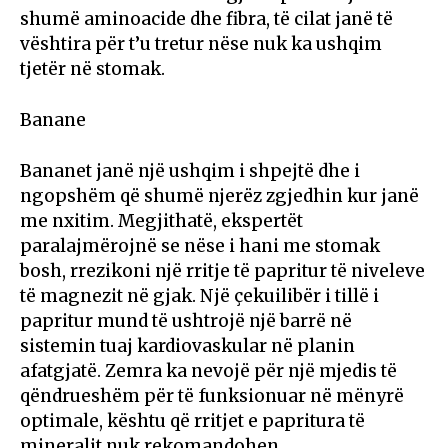
shumë aminoacide dhe fibra, të cilat janë të
vështira për t’u tretur nëse nuk ka ushqim
tjetër në stomak.
Banane
Bananet janë një ushqim i shpejtë dhe i
ngopshëm që shumë njerëz zgjedhin kur janë
me nxitim. Megjithatë, ekspertët
paralajmërojnë se nëse i hani me stomak
bosh, rrezikoni një rritje të papritur të niveleve
të magnezit në gjak. Një çekuilibër i tillë i
papritur mund të ushtrojë një barrë në
sistemin tuaj kardiovaskular në planin
afatgjatë. Zemra ka nevojë për një mjedis të
qëndrueshëm për të funksionuar në mënyrë
optimale, kështu që rritjet e papritura të
mineralit nuk rekomandohen.