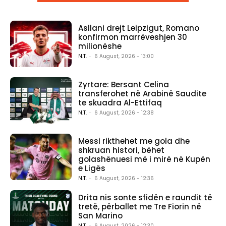
Asllani drejt Leipzigut, Romano
konfirmon marrëveshjen 30
milionëshe
N.T.
-
6 August, 2026 - 13:00
Zyrtare: Bersant Celina
transferohet në Arabinë Saudite
te skuadra Al-Ettifaq
N.T.
-
6 August, 2026 - 12:38
Messi rikthehet me gola dhe
shkruan histori, bëhet
golashënuesi më i mirë në Kupën
e Ligës
N.T.
-
6 August, 2026 - 12:36
Drita nis sonte sfidën e raundit të
tretë, përballet me Tre Fiorin në
San Marino
N.T.
-
6 August, 2026 - 12:30