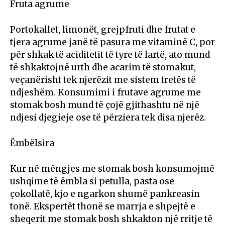
Fruta agrume
Portokallet, limonët, grejpfruti dhe frutat e
tjera agrume janë të pasura me vitaminë C, por
për shkak të aciditetit të tyre të lartë, ato mund
të shkaktojnë urth dhe acarim të stomakut,
veçanërisht tek njerëzit me sistem tretës të
ndjeshëm. Konsumimi i frutave agrume me
stomak bosh mund të çojë gjithashtu në një
ndjesi djegieje ose të përziera tek disa njerëz.
Ëmbëlsira
Kur në mëngjes me stomak bosh konsumojmë
ushqime të ëmbla si petulla, pasta ose
çokollatë, kjo e ngarkon shumë pankreasin
tonë. Ekspertët thonë se marrja e shpejtë e
sheqerit me stomak bosh shkakton një rritje të