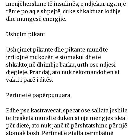
menjëhershme të insulinës, e ndjekur nga një
rënie po aq e shpejtë, duke shkaktuar lodhje
dhe mungesë energjie.
Ushqim pikant
Ushqimet pikante dhe pikante mund të
irritojnë mukozën e stomakut dhe të
shkaktojnë dhimbje barku, urth ose ndjesi
djegieje. Prandaj, ato nuk rekomandohen si
vakti i parë i ditës.
Perime të papërpunuara
Edhe pse kastravecat, specat ose sallata jeshile
të freskëta mund të duken si një mëngjes ideal
për dietë, ato nuk janë të përshtatshme për një
stomak bosh. Perimet e gjalla përmbajnë