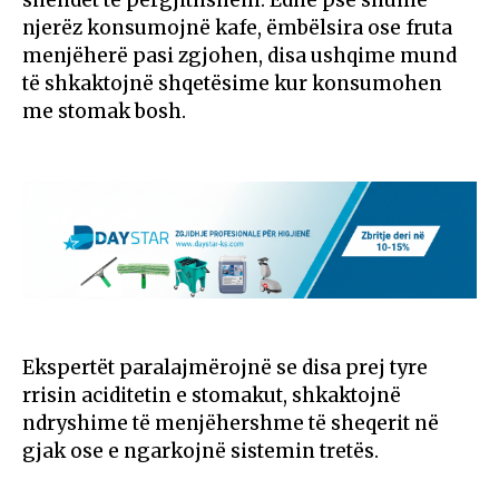
shëndet të përgjithshëm. Edhe pse shumë
njerëz konsumojnë kafe, ëmbëlsira ose fruta
menjëherë pasi zgjohen, disa ushqime mund
të shkaktojnë shqetësime kur konsumohen
me stomak bosh.
Ekspertët paralajmërojnë se disa prej tyre
rrisin aciditetin e stomakut, shkaktojnë
ndryshime të menjëhershme të sheqerit në
gjak ose e ngarkojnë sistemin tretës.