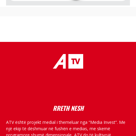
placeholder text
RRETH NESH
ATV është projekt medial i themeluar nga “Media Invest”. Me
një ekip të dëshmuar në fushën e medias, me skemë
programore shumë dimensionale, ATV do të kultivojë