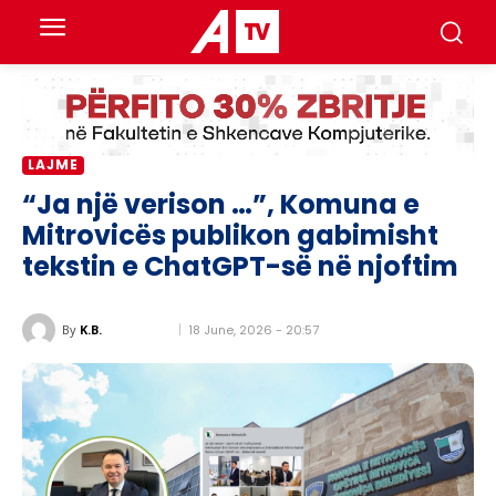
LAJME
“Ja një verison …”, Komuna e
Mitrovicës publikon gabimisht
tekstin e ChatGPT-së në njoftim
18 June, 2026 - 20:57
By
K.B.