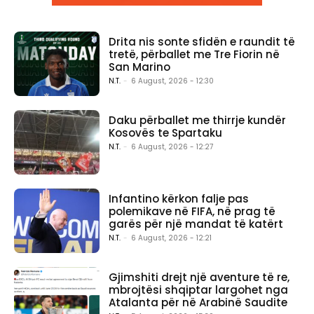
Drita nis sonte sfidën e raundit të
tretë, përballet me Tre Fiorin në
San Marino
N.T.
-
6 August, 2026 - 12:30
Daku përballet me thirrje kundër
Kosovës te Spartaku
N.T.
-
6 August, 2026 - 12:27
Infantino kërkon falje pas
polemikave në FIFA, në prag të
garës për një mandat të katërt
N.T.
-
6 August, 2026 - 12:21
Gjimshiti drejt një aventure të re,
mbrojtësi shqiptar largohet nga
Atalanta për në Arabinë Saudite