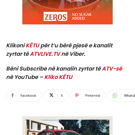
Klikoni
KËTU
për t’u bërë pjesë e kanalit
zyrtar të
ATVLIVE.TV
në Viber.
Bëni Subscribe në kanalin zyrtar të
ATV-së
në YouTube –
Kliko KËTU
Facebook
X
Pinterest
Whats