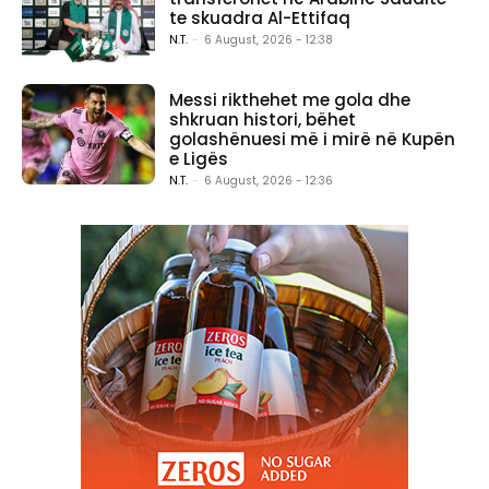
te skuadra Al-Ettifaq
N.T.
-
6 August, 2026 - 12:38
Messi rikthehet me gola dhe
shkruan histori, bëhet
golashënuesi më i mirë në Kupën
e Ligës
N.T.
-
6 August, 2026 - 12:36