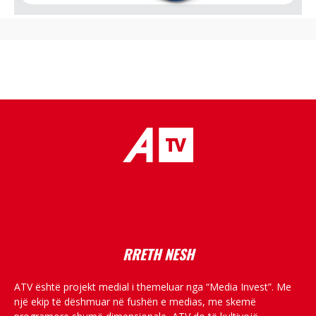
placeholder text
RRETH NESH
ATV është projekt medial i themeluar nga “Media Invest”. Me
një ekip të dëshmuar në fushën e medias, me skemë