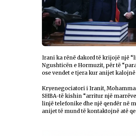
Irani ka rënë dakord të krijojë një 
Ngushticën e Hormuzit, për të “pa
ose vendet e tjera kur anijet kalojnë
Kryenegociatori i Iranit, Mohammad
SHBA-të kishin “arritur një marrëv
linjë telefonike dhe një qendër në 
anijet të mund të kontaktojnë atë qe