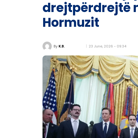
drejtpërdrejtë
Hormuzit
23 June, 2026 - 09:34
By
K.B.