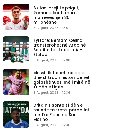
Asllani drejt Leipzigut,
Romano konfirmon
marrëveshjen 30
milionëshe
6 August, 2026 - 13:00
Zyrtare: Bersant Celina
transferohet në Arabinë
Saudite te skuadra Al-
Ettifaq
6 August, 2026 - 12:38
Messi rikthehet me gola
dhe shkruan histori, bëhet
golashënuesi më i mirë në
Kupën e Ligës
6 August, 2026 - 12:36
Drita nis sonte sfidën e
raundit të tretë, përballet
me Tre Fiorin në San
Marino
6 August, 2026 - 12:30