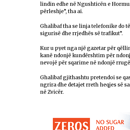
lindin edhe në Ngushticën e Hormuzi
përleshje”, tha ai.
Ghalibaf tha se linja telefonike do 
sigurisë dhe rrjedhës së trafikut”.
Kur u pyet nga një gazetar për qëlli
kanë ndonjë kundërshtim për ndonjë
nevojë për sqarime në ndonjë rrugë 
Ghalibaf gjithashtu pretendoi se qasj
ngrira dhe detajet rreth heqjes së s
në Zvicër.