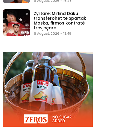
6 August, 2026 - 16:28
Zyrtare: Mirlind Daku
transferohet te Spartak
Moska, firmos kontratë
trevjeçare
6 August, 2026 - 13:49