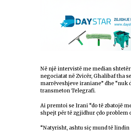
Në një intervistë me median shtetëro
negociatat në Zvicër, Ghalibaf tha s
marrëveshjeve iraniane” dhe “nuk do 
transmeton Telegrafi.
Ai premtoi se Irani “do të zbatojë m
shpejt për të zgjidhur çdo problem
“Natyrisht, ashtu siç mund të lindi