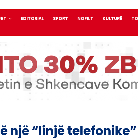
JET
EDITORIAL
SPORT
NOFILT
KULTURË
TO
jë një “linjë telefonike”