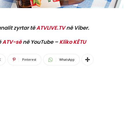
nalit zyrtar të
ATVLIVE.TV
në Viber.
ë
ATV-së
në YouTube –
Kliko KËTU
X
Pinterest
WhatsApp