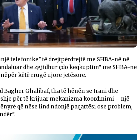
“linjë telefonike” të drejtpërdrejtë me SHBA-në në
randaluar dhe zgjidhur çdo keqkuptim” me SHBA-në
 nëpër këtë rrugë ujore jetësore.
 Bagher Ghalibaf, tha të hënën se Irani dhe
eshje për të krijuar mekanizma koordinimi – një
mënyrë që nëse lind ndonjë paqartësi ose problem,
ndër”.