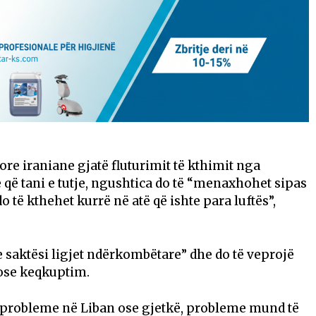
re iraniane gjatë fluturimit të kthimit nga
e që tani e tutje, ngushtica do të “menaxhohet sipas
të kthehet kurrë në atë që ishte para luftës”,
e saktësi ligjet ndërkombëtare” dhe do të veprojë
 ose keqkuptim.
n probleme në Liban ose gjetkë, probleme mund të