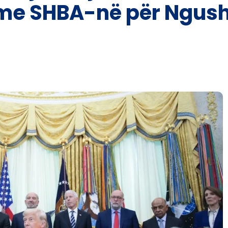
 me SHBA-në për Ngush