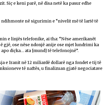
t. Siç e keni parë, në disa netë ka pasur edhe
të ndihmonte në sigurimin e “nivelit më të lartë të
min e linjës telefonike, ai tha: “Nëse amerikanët
 gjë, ose nëse ndonjë anije ose mjet lundrimi ka
apo diçka… ata [mund] të telefonojnë”.
a e Iranit në 12 miliardë dollarë nga fondet e tij të
anksioneve të naftës, u finalizuan gjatë negociatave