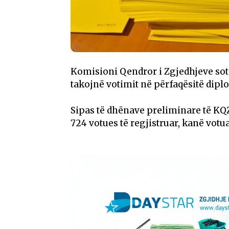
Komisioni Qendror i Zgjedhjeve sot 
takojnë votimit në përfaqësitë dipl
Sipas të dhënave preliminare të KQZ
724 votues të regjistruar, kanë votu