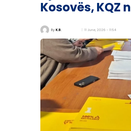
Kosovës, KQZ 
11 June, 2026 - 11:54
By
K.B.