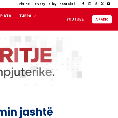
Për ne
Privacy Policy
Kontakti
P ATV
TJERA
YOUTUBE
A RADIO
min jashtë