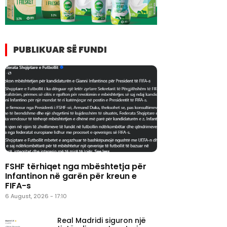
PUBLIKUAR SË FUNDI
FSHF tërhiqet nga mbështetja për
Infantinon në garën për kreun e
FIFA-s
6 August, 2026 - 17:10
Real Madridi siguron një