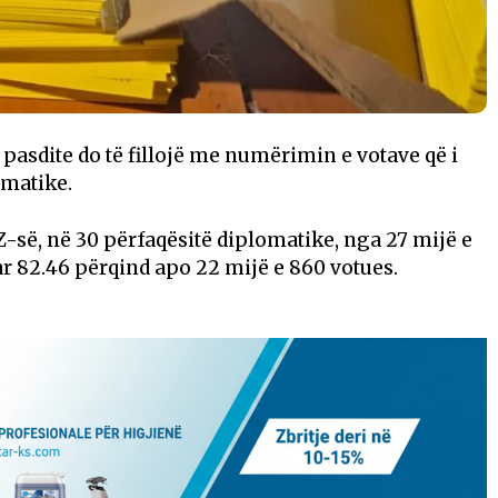
pasdite do të fillojë me numërimin e votave që i
omatike.
-së, në 30 përfaqësitë diplomatike, nga 27 mijë e
ar 82.46 përqind apo 22 mijë e 860 votues.