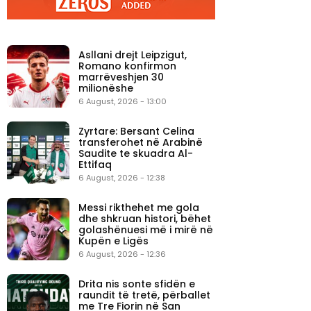
Asllani drejt Leipzigut,
Romano konfirmon
marrëveshjen 30
milionëshe
6 August, 2026 - 13:00
Zyrtare: Bersant Celina
transferohet në Arabinë
Saudite te skuadra Al-
Ettifaq
6 August, 2026 - 12:38
Messi rikthehet me gola
dhe shkruan histori, bëhet
golashënuesi më i mirë në
Kupën e Ligës
6 August, 2026 - 12:36
Drita nis sonte sfidën e
raundit të tretë, përballet
me Tre Fiorin në San