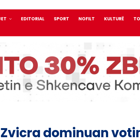
JET
EDITORIAL
SPORT
NOFILT
KULTURË
TO
Zvicra dominuan voti