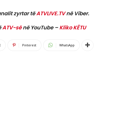
nalit zyrtar të
ATVLIVE.TV
në Viber.
ë
ATV-së
në YouTube –
Kliko KËTU
X
Pinterest
WhatsApp