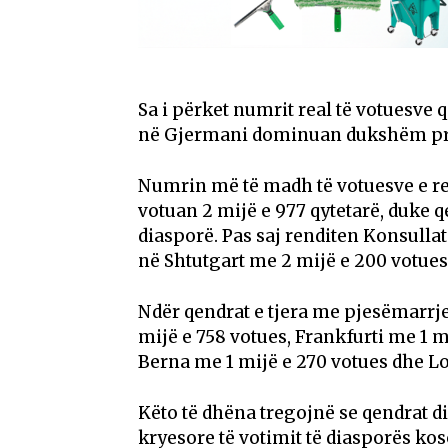
Sa i përket numrit real të votuesve
në Gjermani dominuan dukshëm pr
Numrin më të madh të votuesve e re
votuan 2 mijë e 977 qytetarë, duke
diasporë. Pas saj renditen Konsulla
në Shtutgart me 2 mijë e 200 votues
Ndër qendrat e tjera me pjesëmarrje
mijë e 758 votues, Frankfurti me 1 m
Berna me 1 mijë e 270 votues dhe Lo
Këto të dhëna tregojnë se qendrat 
kryesore të votimit të diasporës k