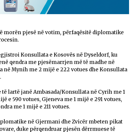
 që morën pjesë në votim, përfaqësitë diplomatike
ocesin.
gjistroi Konsullata e Kosovës në Dyseldorf, ku
 qenë qendra me pjesëmarrjen më të madhe në
ta në Mynih me 2 mijë e 222 votues dhe Konsullata
.
 të lartë janë Ambasada/Konsullata në Cyrih me 1
ijë e 590 votues, Gjeneva me 1 mijë e 291 votues,
ndra me 1 mijë e 211 votues.
diplomatike në Gjermani dhe Zvicër mbeten pikat
osovare, duke përqendruar pjesën dërrmuese të