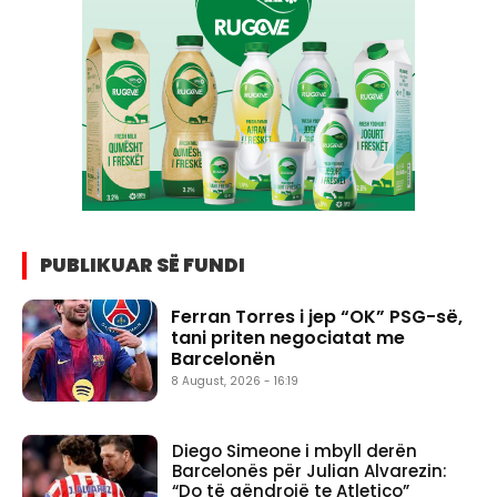
PUBLIKUAR SË FUNDI
Ferran Torres i jep “OK” PSG-së,
tani priten negociatat me
Barcelonën
8 August, 2026 - 16:19
Diego Simeone i mbyll derën
Barcelonës për Julian Alvarezin:
“Do të qëndrojë te Atletico”