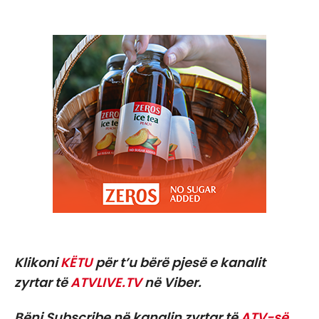
Klikoni
KËTU
për t’u bërë pjesë e kanalit
zyrtar të
ATVLIVE.TV
në Viber.
Bëni Subscribe në kanalin zyrtar të
ATV-së