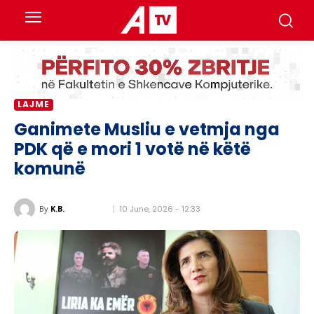
LAJME
Ganimete Musliu e vetmja nga
PDK që e mori 1 votë në këtë
komunë
10 June, 2026 - 12:33
By
K.B.