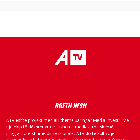
placeholder text
RRETH NESH
ATV është projekt medial i themeluar nga “Media Invest”. Me
një ekip të dëshmuar në fushën e medias, me skemë
programore shumë dimensionale, ATV do të kultivojë
standarde të larta profesionale, duke raportuar nga Kosova,