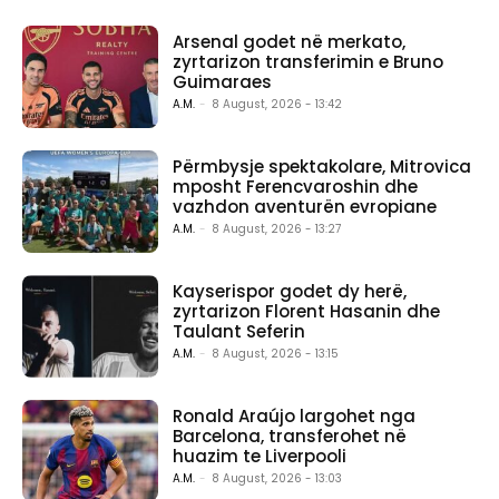
Arsenal godet në merkato,
zyrtarizon transferimin e Bruno
Guimaraes
A.M.
-
8 August, 2026 - 13:42
Përmbysje spektakolare, Mitrovica
mposht Ferencvaroshin dhe
vazhdon aventurën evropiane
A.M.
-
8 August, 2026 - 13:27
Kayserispor godet dy herë,
zyrtarizon Florent Hasanin dhe
Taulant Seferin
A.M.
-
8 August, 2026 - 13:15
Ronald Araújo largohet nga
Barcelona, transferohet në
huazim te Liverpooli
A.M.
-
8 August, 2026 - 13:03