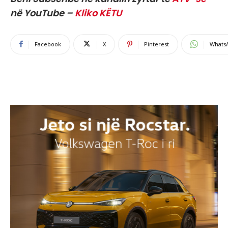
në YouTube –
Kliko KËTU
Facebook
X
Pinterest
Whats