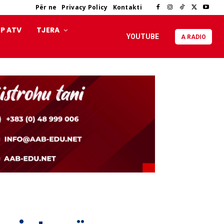
Për ne
Privacy Policy
Kontakti
P ATV
TJERA
YOUTUBE
A RADIO