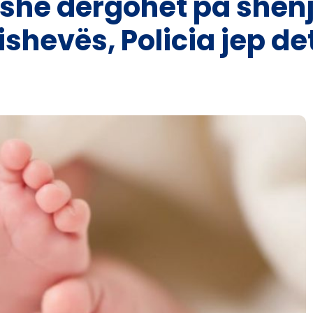
she dërgohet pa shenj
shevës, Policia jep de