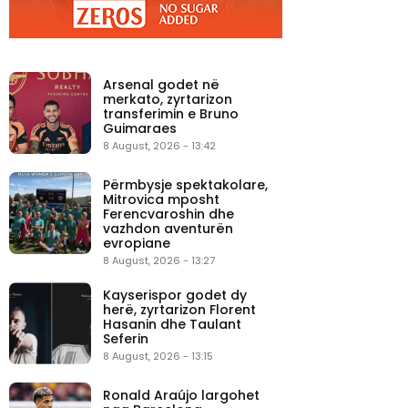
Arsenal godet në
merkato, zyrtarizon
transferimin e Bruno
Guimaraes
8 August, 2026 - 13:42
Përmbysje spektakolare,
Mitrovica mposht
Ferencvaroshin dhe
vazhdon aventurën
evropiane
8 August, 2026 - 13:27
Kayserispor godet dy
herë, zyrtarizon Florent
Hasanin dhe Taulant
Seferin
8 August, 2026 - 13:15
Ronald Araújo largohet