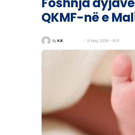
Foshnja dyjavë
QKMF-në e Mali
13 May, 2026 - 10:11
By
K.B.