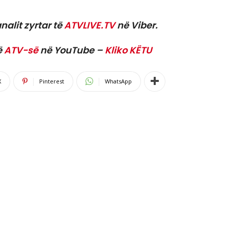
nalit zyrtar të
ATVLIVE.TV
në Viber.
ë
ATV-së
në YouTube –
Kliko KËTU
X
Pinterest
WhatsApp