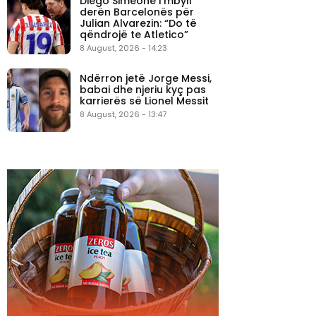
Diego Simeone i mbyll
derën Barcelonës për
Julian Alvarezin: “Do të
qëndrojë te Atletico”
8 August, 2026 - 14:23
Ndërron jetë Jorge Messi,
babai dhe njeriu kyç pas
karrierës së Lionel Messit
8 August, 2026 - 13:47