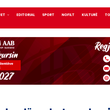
JET
EDITORIAL
SPORT
NOFILT
KULTURË
TO