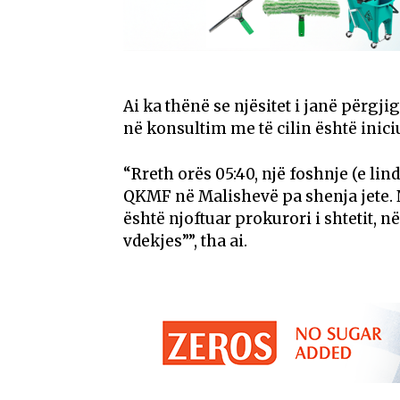
Ai ka thënë se njësitet i janë përgjigj
në konsultim me të cilin është inici
“Rreth orës 05:40, një foshnje (e lin
QKMF në Malishevë pa shenja jete. Nj
është njoftuar prokurori i shtetit, n
vdekjes””, tha ai.