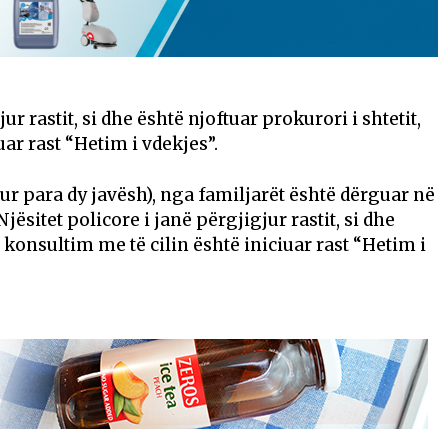
ur rastit, si dhe është njoftuar prokurori i shtetit,
uar rast “Hetim i vdekjes”.
dur para dy javësh), nga familjarët është dërguar në
ësitet policore i janë përgjigjur rastit, si dhe
ë konsultim me të cilin është iniciuar rast “Hetim i