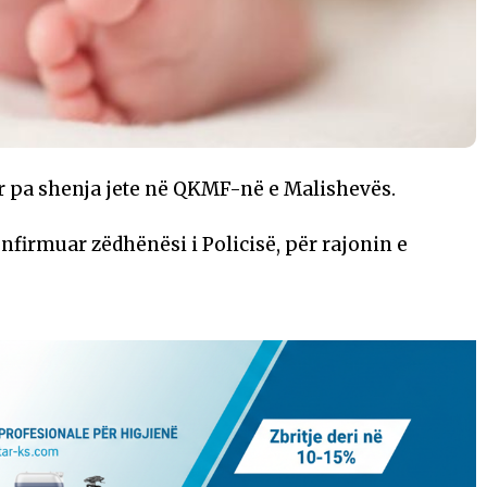
r pa shenja jete në QKMF-në e Malishevës.
firmuar zëdhënësi i Policisë, për rajonin e