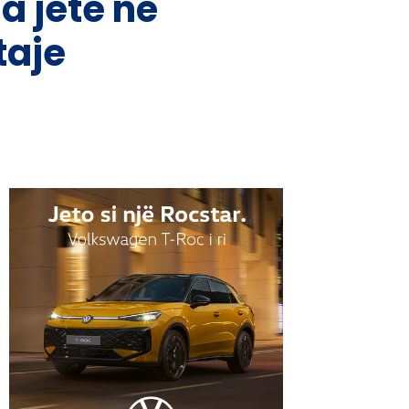
a jete në
taje