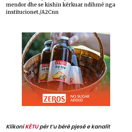
mendor dhe se kishin kërkuar ndihmë nga
institucionet./A2Cnn
Klikoni
KËTU
për t’u bërë pjesë e kanalit