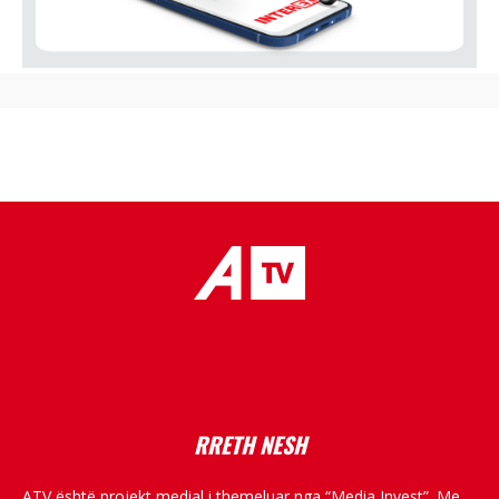
placeholder text
RRETH NESH
ATV është projekt medial i themeluar nga “Media Invest”. Me