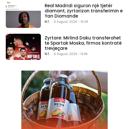
Real Madridi siguron një tjetër
diamant, zyrtarizon transferimin e
Yan Diomande
N.T.
-
6 August, 2026 - 16:28
Zyrtare: Mirlind Daku transferohet
te Spartak Moska, firmos kontratë
trevjeçare
N.T.
-
6 August, 2026 - 13:49