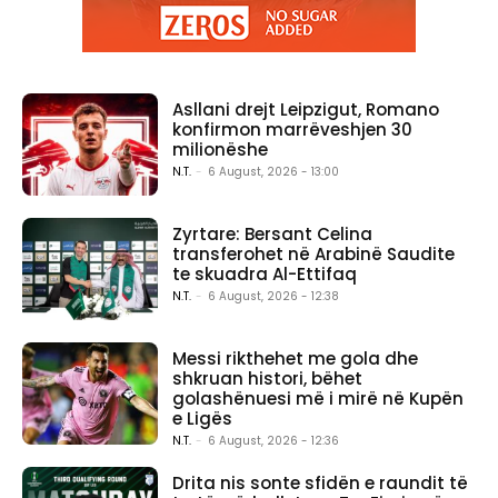
Asllani drejt Leipzigut, Romano
konfirmon marrëveshjen 30
milionëshe
N.T.
-
6 August, 2026 - 13:00
Zyrtare: Bersant Celina
transferohet në Arabinë Saudite
te skuadra Al-Ettifaq
N.T.
-
6 August, 2026 - 12:38
Messi rikthehet me gola dhe
shkruan histori, bëhet
golashënuesi më i mirë në Kupën
e Ligës
N.T.
-
6 August, 2026 - 12:36
Drita nis sonte sfidën e raundit të