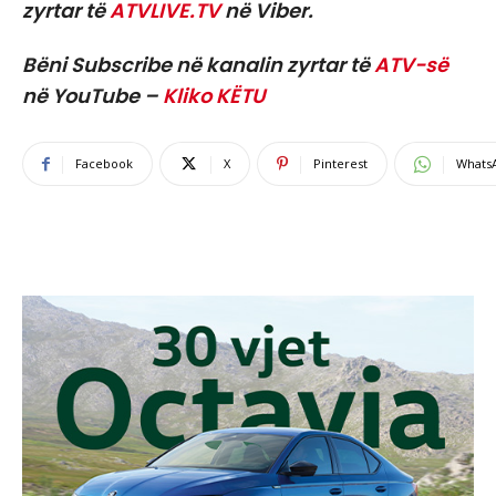
zyrtar të
ATVLIVE.TV
në Viber.
Bëni Subscribe në kanalin zyrtar të
ATV-së
në YouTube –
Kliko KËTU
Facebook
X
Pinterest
Whats