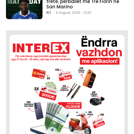
tretë, përballet me Tre Fiorin në
San Marino
N.T.
-
6 August, 2026 - 12:30