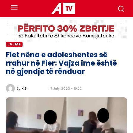
LAJME
Flet nëna e adoleshentes së
rrahur në Fier: Vajza ime është
në gjendje të rënduar
7 July, 2026 - 19:22
By
K.B.