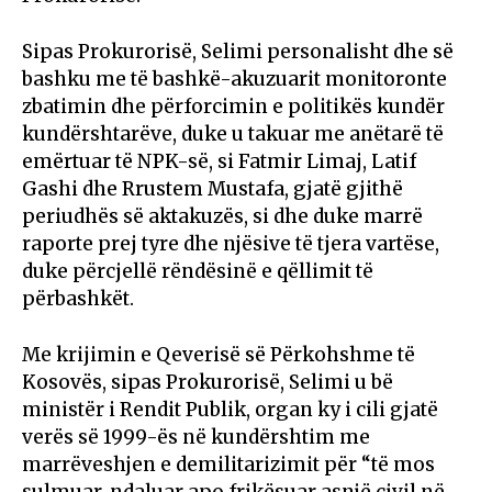
Sipas Prokurorisë, Selimi personalisht dhe së
bashku me të bashkë-akuzuarit monitoronte
zbatimin dhe përforcimin e politikës kundër
kundërshtarëve, duke u takuar me anëtarë të
emërtuar të NPK-së, si Fatmir Limaj, Latif
Gashi dhe Rrustem Mustafa, gjatë gjithë
periudhës së aktakuzës, si dhe duke marrë
raporte prej tyre dhe njësive të tjera vartëse,
duke përcjellë rëndësinë e qëllimit të
përbashkët.
Me krijimin e Qeverisë së Përkohshme të
Kosovës, sipas Prokurorisë, Selimi u bë
ministër i Rendit Publik, organ ky i cili gjatë
verës së 1999-ës në kundërshtim me
marrëveshjen e demilitarizimit për “të mos