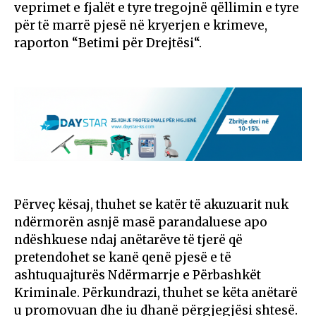
veprimet e fjalët e tyre tregojnë qëllimin e tyre
për të marrë pjesë në kryerjen e krimeve,
raporton “Betimi për Drejtësi“.
Përveç kësaj, thuhet se katër të akuzuarit nuk
ndërmorën asnjë masë parandaluese apo
ndëshkuese ndaj anëtarëve të tjerë që
pretendohet se kanë qenë pjesë e të
ashtuquajturës Ndërmarrje e Përbashkët
Kriminale. Përkundrazi, thuhet se këta anëtarë
u promovuan dhe iu dhanë përgjegjësi shtesë.