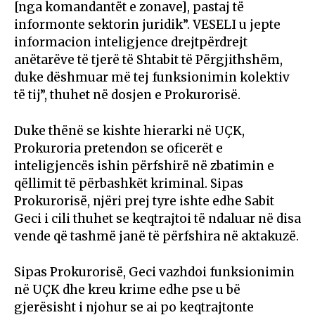
[nga komandantët e zonave], pastaj të
informonte sektorin juridik”. VESELI u jepte
informacion inteligjence drejtpërdrejt
anëtarëve të tjerë të Shtabit të Përgjithshëm,
duke dëshmuar më tej funksionimin kolektiv
të tij”, thuhet në dosjen e Prokurorisë.
Duke thënë se kishte hierarki në UÇK,
Prokuroria pretendon se oficerët e
inteligjencës ishin përfshirë në zbatimin e
qëllimit të përbashkët kriminal. Sipas
Prokurorisë, njëri prej tyre ishte edhe Sabit
Geci i cili thuhet se keqtrajtoi të ndaluar në disa
vende që tashmë janë të përfshira në aktakuzë.
Sipas Prokurorisë, Geci vazhdoi funksionimin
në UÇK dhe kreu krime edhe pse u bë
gjerësisht i njohur se ai po keqtrajtonte