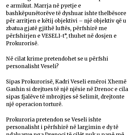
e armikut. Marrja në pyetje e
bashkëpunëtorëve të dyshuar ishte thelbësore
për arritjen e këtij objektivi – një objektiv që u
zbatua gjatë gjithë luftës, përfshirë me
përfshirjen e VESELI-t”, thuhet në dosjen e
Prokurorisë.
Në cilat krime pretendohet se u përfshi
personalisht Veseli?
Sipas Prokurorisë, Kadri Veseli emëroi Xhemë
Gashin si drejtues të një njësie në Drenoc e cila
sipas fjalëve të mbrojtjes së Selimit, drejtonte
një operacion torturë.
Prokuroria pretendon se Veseli ishte
personalisht i përfshirë në largimin e dy të
ndaluarve nga Drenoci të cilët nuk u panë më