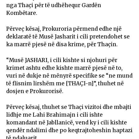
nga Thaçi për të udhëhequr Gardën
Kombëtare.
Përveç kësaj, Prokuroria përmend edhe një
deklaratë të Musë Jasharit i cili pretendohet se
ka marrë pjesë në disa krime, për Thaçin.
“Musë JASHARI, i cili kishte si njohuri për
krimet ashtu edhe kishte marrë pjesë në to,
vuri në dukje në mënyrë specifike se “ne mund
të flisnim lirshëm me [THAÇI-n]”, thuhet në
dosjen e Prokurorisë.
Përveç kësaj, thuhet se Thaçi vizitoi dhe mbajti
lidhje me Lahi Brahimajn i cili ishte
komandant në Jabllanicë, vend ky i cili kishte
qendër ndalimi dhe po keqtrajtoheshin haptazi
të ndaluarit.