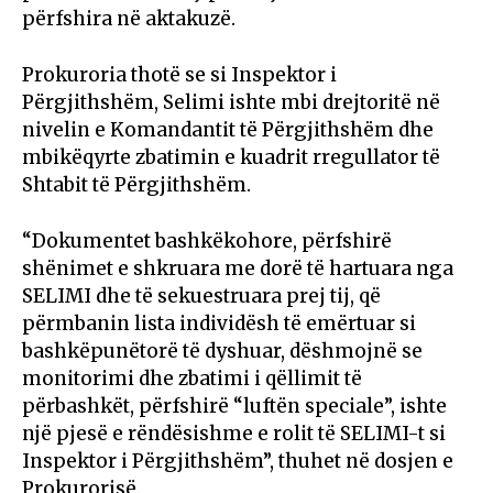
përfshira në aktakuzë.
Prokuroria thotë se si Inspektor i
Përgjithshëm, Selimi ishte mbi drejtoritë në
nivelin e Komandantit të Përgjithshëm dhe
mbikëqyrte zbatimin e kuadrit rregullator të
Shtabit të Përgjithshëm.
“Dokumentet bashkëkohore, përfshirë
shënimet e shkruara me dorë të hartuara nga
SELIMI dhe të sekuestruara prej tij, që
përmbanin lista individësh të emërtuar si
bashkëpunëtorë të dyshuar, dëshmojnë se
monitorimi dhe zbatimi i qëllimit të
përbashkët, përfshirë “luftën speciale”, ishte
një pjesë e rëndësishme e rolit të SELIMI-t si
Inspektor i Përgjithshëm”, thuhet në dosjen e
Prokurorisë.