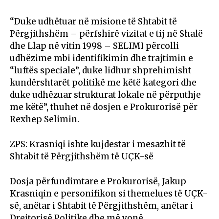
“Duke udhëtuar në misione të Shtabit të
Përgjithshëm – përfshirë vizitat e tij në Shalë
dhe Llap në vitin 1998 – SELIMI përcolli
udhëzime mbi identifikimin dhe trajtimin e
“luftës speciale”, duke lidhur shprehimisht
kundërshtarët politikë me këtë kategori dhe
duke udhëzuar strukturat lokale në përputhje
me këtë”, thuhet në dosjen e Prokurorisë për
Rexhep Selimin.
ZPS: Krasniqi ishte kujdestar i mesazhit të
Shtabit të Përgjithshëm të UÇK-së
Dosja përfundimtare e Prokurorisë, Jakup
Krasniqin e personifikon si themelues të UÇK-
së, anëtar i Shtabit të Përgjithshëm, anëtar i
Drejtorisë Politike dhe më vonë