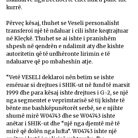
kurrë.
Përveç kësaj, thuhet se Veseli personalisht
transferoi një të ndaluar i cili ishte keqtrajtuar
në Kleçkë. Thuhet se ai ishte i pranishëm
shpesh në qendrën e ndalimit aty dhe kishte
autoritetin që të urdhëronte lirimin e të
ndaluarve që po mbaheshin atje.
“Vetë VESELI deklaroi nën betim se ishte
emëruar si drejtues i SHIK-ut në fund të marsit
1999 dhe para kësaj ishte drejtues i G-2, se një
nga segmentet e veprimtarisë së tij kishte të
bënte me bashkëpunëtorët serbë, se e njihte
shumë mirë W04743 dhe se W04743 ishte
anëtar i SHIK-ut dhe “një nga djemtë më të
mirë që dolën nga lufta”. W04743 ishte një