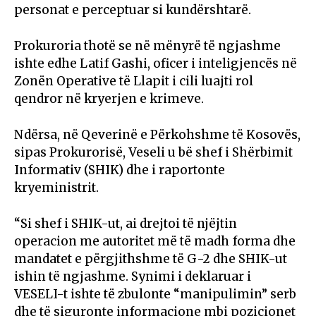
personat e perceptuar si kundërshtarë.
Prokuroria thotë se në mënyrë të ngjashme
ishte edhe Latif Gashi, oficer i inteligjencës në
Zonën Operative të Llapit i cili luajti rol
qendror në kryerjen e krimeve.
Ndërsa, në Qeverinë e Përkohshme të Kosovës,
sipas Prokurorisë, Veseli u bë shef i Shërbimit
Informativ (SHIK) dhe i raportonte
kryeministrit.
“Si shef i SHIK-ut, ai drejtoi të njëjtin
operacion me autoritet më të madh forma dhe
mandatet e përgjithshme të G-2 dhe SHIK-ut
ishin të ngjashme. Synimi i deklaruar i
VESELI-t ishte të zbulonte “manipulimin” serb
dhe të siguronte informacione mbi pozicionet