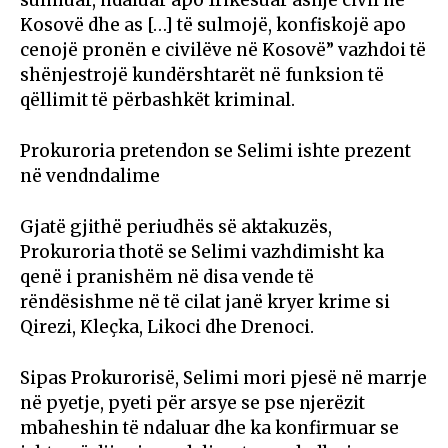
sulmuar, ndaluar apo frikësuar asnjë civil në
Kosovë dhe as […] të sulmojë, konfiskojë apo
cenojë pronën e civilëve në Kosovë” vazhdoi të
shënjestrojë kundërshtarët në funksion të
qëllimit të përbashkët kriminal.
Prokuroria pretendon se Selimi ishte prezent
në vendndalime
Gjatë gjithë periudhës së aktakuzës,
Prokuroria thotë se Selimi vazhdimisht ka
qenë i pranishëm në disa vende të
rëndësishme në të cilat janë kryer krime si
Qirezi, Kleçka, Likoci dhe Drenoci.
Sipas Prokurorisë, Selimi mori pjesë në marrje
në pyetje, pyeti për arsye se pse njerëzit
mbaheshin të ndaluar dhe ka konfirmuar se