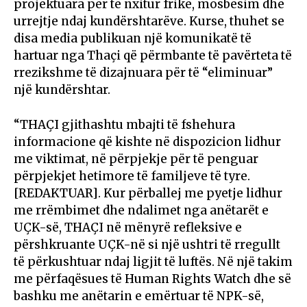
projektuara për të nxitur frikë, mosbesim dhe
urrejtje ndaj kundërshtarëve. Kurse, thuhet se
disa media publikuan një komunikatë të
hartuar nga Thaçi që përmbante të pavërteta të
rrezikshme të dizajnuara për të “eliminuar”
një kundërshtar.
“THAÇI gjithashtu mbajti të fshehura
informacione që kishte në dispozicion lidhur
me viktimat, në përpjekje për të penguar
përpjekjet hetimore të familjeve të tyre.
[REDAKTUAR]. Kur përballej me pyetje lidhur
me rrëmbimet dhe ndalimet nga anëtarët e
UÇK-së, THAÇI në mënyrë refleksive e
përshkruante UÇK-në si një ushtri të rregullt
të përkushtuar ndaj ligjit të luftës. Në një takim
me përfaqësues të Human Rights Watch dhe së
bashku me anëtarin e emërtuar të NPK-së,