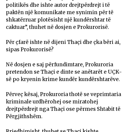
politikës dhe ishte autor drejtpërdrejt i të
paktën një komunikate me synimin për të
shkatërruar plotësisht një kundërshtar të
caktuar”, thuhet në dosjen e Prokurorisë.
Për çfarë ishte në dijeni Thaçi dhe çka bëri ai,
sipas Prokurorisë?
Në dosjen e saj përfundimtare, Prokuroria
pretendon se Thaçi e dinte se anëtarët e UÇK-
së po kryenin krime kundër kundërshtarëve.
Përveç kësaj, Prokuroria thotë se veprimtaria
kriminale urdhërohej ose miratohej
drejtpërdrejt nga Thaçi ose përmes Shtabit të
Përgjithshëm.
Rrjedhimisht, thuhet se Thaçi kishte