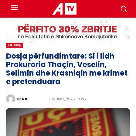
LAJME
Dosja përfundimtare: Si i lidh
Prokuroria Thaçin, Veselin,
Selimin dhe Krasniqin me krimet
e pretenduara
10 June, 2026 - 13:15
By
K.B.