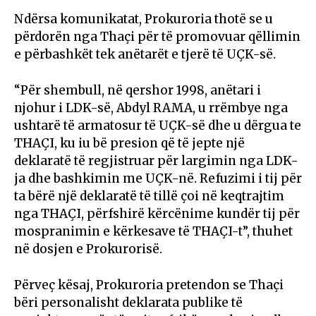
Ndërsa komunikatat, Prokuroria thotë se u
përdorën nga Thaçi për të promovuar qëllimin
e përbashkët tek anëtarët e tjerë të UÇK-së.
“Për shembull, në qershor 1998, anëtari i
njohur i LDK-së, Abdyl RAMA, u rrëmbye nga
ushtarë të armatosur të UÇK-së dhe u dërgua te
THAÇI, ku iu bë presion që të jepte një
deklaratë të regjistruar për largimin nga LDK-
ja dhe bashkimin me UÇK-në. Refuzimi i tij për
ta bërë një deklaratë të tillë çoi në keqtrajtim
nga THAÇI, përfshirë kërcënime kundër tij për
mospranimin e kërkesave të THAÇI-t”, thuhet
në dosjen e Prokurorisë.
Përveç kësaj, Prokuroria pretendon se Thaçi
bëri personalisht deklarata publike të