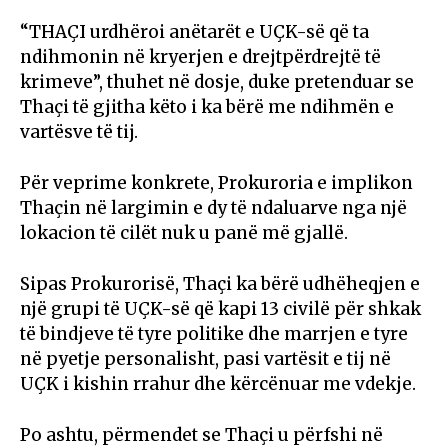
“THAÇI urdhëroi anëtarët e UÇK-së që ta
ndihmonin në kryerjen e drejtpërdrejtë të
krimeve”, thuhet në dosje, duke pretenduar se
Thaçi të gjitha këto i ka bërë me ndihmën e
vartësve të tij.
Për veprime konkrete, Prokuroria e implikon
Thaçin në largimin e dy të ndaluarve nga një
lokacion të cilët nuk u panë më gjallë.
Sipas Prokurorisë, Thaçi ka bërë udhëheqjen e
një grupi të UÇK-së që kapi 13 civilë për shkak
të bindjeve të tyre politike dhe marrjen e tyre
në pyetje personalisht, pasi vartësit e tij në
UÇK i kishin rrahur dhe kërcënuar me vdekje.
Po ashtu, përmendet se Thaçi u përfshi në