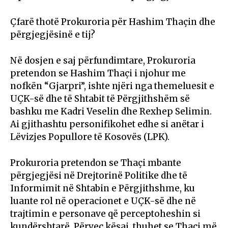
Çfarë thotë Prokuroria për Hashim Thaçin dhe
përgjegjësinë e tij?
Në dosjen e saj përfundimtare, Prokuroria
pretendon se Hashim Thaçi i njohur me
nofkën “Gjarpri”, ishte njëri nga themeluesit e
UÇK-së dhe të Shtabit të Përgjithshëm së
bashku me Kadri Veselin dhe Rexhep Selimin.
Ai gjithashtu personifikohet edhe si anëtar i
Lëvizjes Popullore të Kosovës (LPK).
Prokuroria pretendon se Thaçi mbante
përgjegjësi në Drejtorinë Politike dhe të
Informimit në Shtabin e Përgjithshme, ku
luante rol në operacionet e UÇK-së dhe në
trajtimin e personave që perceptoheshin si
kundërshtarë. Përveç kësaj, thuhet se Thaçi më