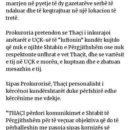
marrjen në pyetje të dy gazetarëve serbë të
ndaluar dhe të keqtrajtuar në një lokacion të
tretë.
Prokuroria pretendon se Thaçi i inkurajoi
anëtarët e UÇK-së të “luftonin” kundër kujtdo
që nuk e njihte Shtabin e Përgjithshëm ose nuk
respektonte urdhrat e vet Thaçit, dhe se vartësit
e tij në UÇK e morën, e kuptuan dhe e zbatuan
mesazhin e tij.
Sipas Prokurorisë, Thaçi personalisht i
kërcënoi kundërshtarët duke përfshirë edhe
kërcënime me vdekje.
“THAÇI përdori komunikimet e Shtabit të
Përgjithshëm për të veçuar objektiva që do të
përballeshin me pasoja sipas kornizës së