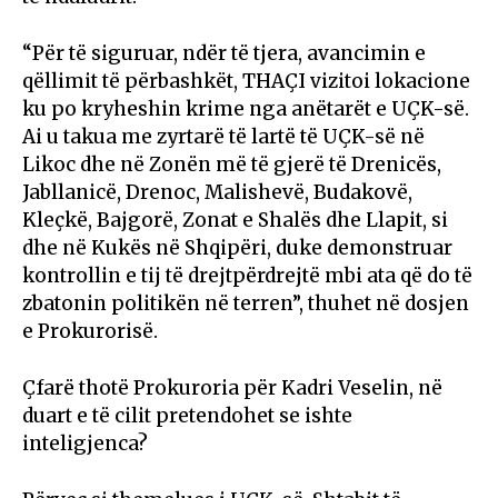
“Për të siguruar, ndër të tjera, avancimin e
qëllimit të përbashkët, THAÇI vizitoi lokacione
ku po kryheshin krime nga anëtarët e UÇK-së.
Ai u takua me zyrtarë të lartë të UÇK-së në
Likoc dhe në Zonën më të gjerë të Drenicës,
Jabllanicë, Drenoc, Malishevë, Budakovë,
Kleçkë, Bajgorë, Zonat e Shalës dhe Llapit, si
dhe në Kukës në Shqipëri, duke demonstruar
kontrollin e tij të drejtpërdrejtë mbi ata që do të
zbatonin politikën në terren”, thuhet në dosjen
e Prokurorisë.
Çfarë thotë Prokuroria për Kadri Veselin, në
duart e të cilit pretendohet se ishte
inteligjenca?