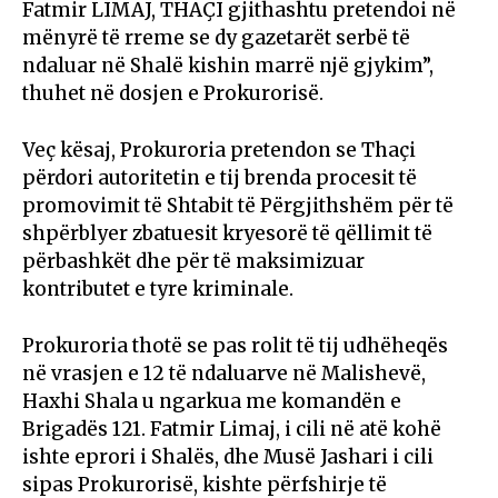
Fatmir LIMAJ, THAÇI gjithashtu pretendoi në
mënyrë të rreme se dy gazetarët serbë të
ndaluar në Shalë kishin marrë një gjykim”,
thuhet në dosjen e Prokurorisë.
Veç kësaj, Prokuroria pretendon se Thaçi
përdori autoritetin e tij brenda procesit të
promovimit të Shtabit të Përgjithshëm për të
shpërblyer zbatuesit kryesorë të qëllimit të
përbashkët dhe për të maksimizuar
kontributet e tyre kriminale.
Prokuroria thotë se pas rolit të tij udhëheqës
në vrasjen e 12 të ndaluarve në Malishevë,
Haxhi Shala u ngarkua me komandën e
Brigadës 121. Fatmir Limaj, i cili në atë kohë
ishte eprori i Shalës, dhe Musë Jashari i cili
sipas Prokurorisë, kishte përfshirje të