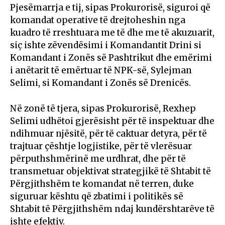
Pjesëmarrja e tij, sipas Prokurorisë, siguroi që
komandat operative të drejtoheshin nga
kuadro të rreshtuara me të dhe me të akuzuarit,
siç ishte zëvendësimi i Komandantit Drini si
Komandant i Zonës së Pashtrikut dhe emërimi
i anëtarit të emërtuar të NPK-së, Sylejman
Selimi, si Komandant i Zonës së Drenicës.
Në zonë të tjera, sipas Prokurorisë, Rexhep
Selimi udhëtoi gjerësisht për të inspektuar dhe
ndihmuar njësitë, për të caktuar detyra, për të
trajtuar çështje logjistike, për të vlerësuar
përputhshmërinë me urdhrat, dhe për të
transmetuar objektivat strategjikë të Shtabit të
Përgjithshëm te komandat në terren, duke
siguruar kështu që zbatimi i politikës së
Shtabit të Përgjithshëm ndaj kundërshtarëve të
ishte efektiv.