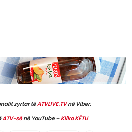
nalit zyrtar të
ATVLIVE.TV
në Viber.
ë
ATV-së
në YouTube –
Kliko KËTU