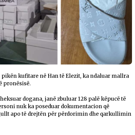
pikën kufitare në Han të Elezit, ka ndaluar mallra
të pronësisë.
a theksuar dogana, janë zbuluar 128 palë këpucë të
 personi nuk ka poseduar dokumentacion që
ullt apo të drejtën për përdorimin dhe qarkullimin