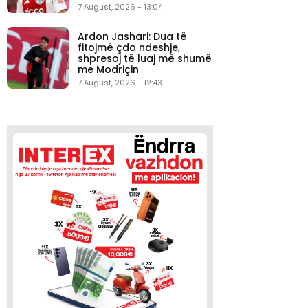
7 August, 2026 - 13:04
Ardon Jashari: Dua të
fitojmë çdo ndeshje,
shpresoj të luaj më shumë
me Modriçin
7 August, 2026 - 12:43