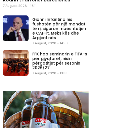
7 August, 2026 - 16:11
Gianni Infantino nis
fushatën për një mandat
të ri, siguron mbështetjen
e CAF-it, Meksikës dhe
Argjentinës
7 August, 2026 - 14:50
FFK hap seminarin e FIFA-s
për gjyqtarët, nisin
përgatitjet për sezonin
2026/27
7 August, 2026 - 13:38