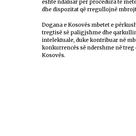
është ndaluar për procedura të mët
dhe dispozitat që rregullojnë mbrojt
Dogana e Kosovës mbetet e përkush
tregtisë së paligjshme dhe qarkullim
intelektuale, duke kontribuar në m
konkurrencës së ndershme në treg d
Kosovës.