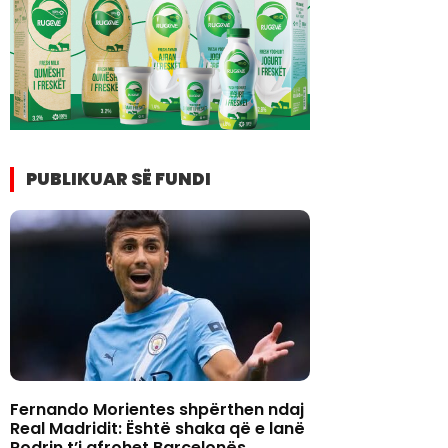
PUBLIKUAR SË FUNDI
Fernando Morientes shpërthen ndaj
Real Madridit: Është shaka që e lanë
Rodrin t’i afrohet Barcelonës