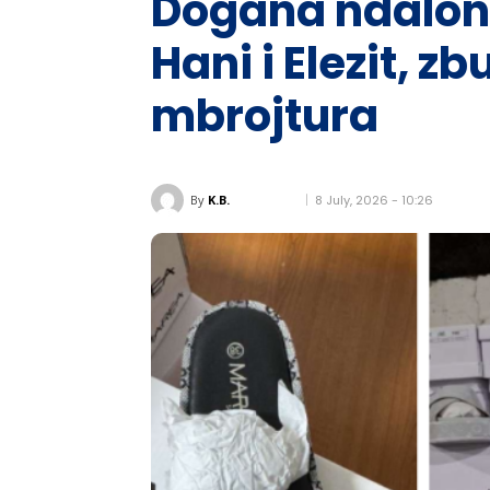
Dogana ndalon 
Hani i Elezit, 
mbrojtura
8 July, 2026 - 10:26
By
K.B.