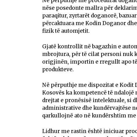
Në përputhje me procedurat doganore
nëse posedonte mallra për deklarim.
paraqitur, zyrtarët doganorë, bazua
përcaktuara me Kodin Doganor dhe t
fizik të automjetit.
Gjatë kontrollit në bagazhin e auto
mbrojtura, për të cilat personi n
origjinën, importin e rregullt apo 
produkteve.
Në përputhje me dispozitat e Kodit 
Kosovës ka kompetencë të ndalojë ma
drejtat e pronësisë intelektuale, s
administrative dhe kundërvajtëse nda
qarkullojnë ato në kundërshtim me l
Lidhur me rastin është iniciuar pro