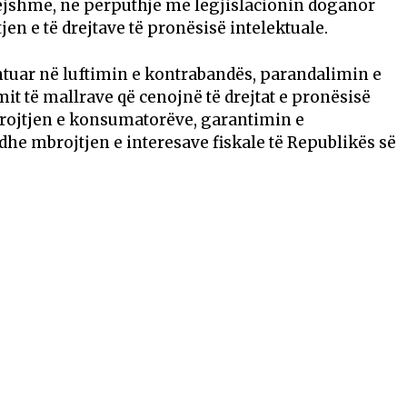
ejshme, në përputhje me legjislacionin doganor
jen e të drejtave të pronësisë intelektuale.
tuar në luftimin e kontrabandës, parandalimin e
it të mallrave që cenojnë të drejtat e pronësisë
brojtjen e konsumatorëve, garantimin e
he mbrojtjen e interesave fiskale të Republikës së