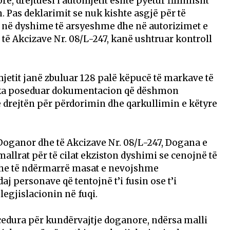
, drejtuesi i automjetit është pyetur fillimisht
 Pas deklarimit se nuk kishte asgjë për të
r në dyshime të arsyeshme dhe në autorizimet e
ë Akcizave Nr. 08/L-247, kanë ushtruar kontroll
mjetit janë zbuluar 128 palë këpucë të markave të
uk ka poseduar dokumentacion që dëshmon
të drejtën për përdorimin dhe qarkullimin e këtyre
Doganor dhe të Akcizave Nr. 08/L-247, Dogana e
llrat për të cilat ekziston dyshimi se cenojnë të
i dhe të ndërmarrë masat e nevojshme
j personave që tentojnë t’i fusin ose t’i
egjislacionin në fuqi.
cedura për kundërvajtje doganore, ndërsa malli