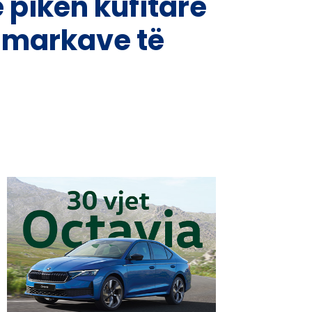
 pikën kufitare
të markave të