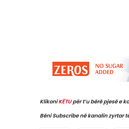
Klikoni
KËTU
për t’u bërë pjesë e ka
Bëni Subscribe në kanalin zyrtar t