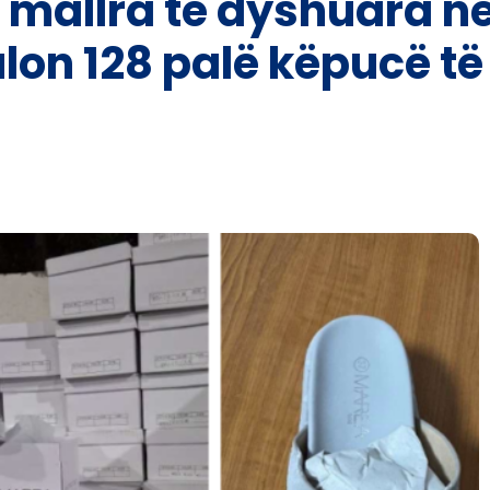
mallra të dyshuara në
zbulon 128 palë këpucë 