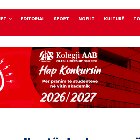
JET
EDITORIAL
SPORT
NOFILT
KULTURË
TO