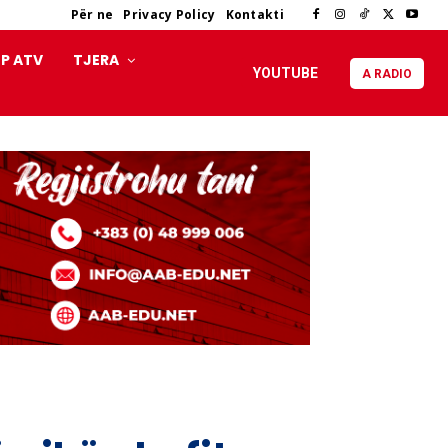
Për ne
Privacy Policy
Kontakti
P ATV
TJERA
YOUTUBE
A RADIO