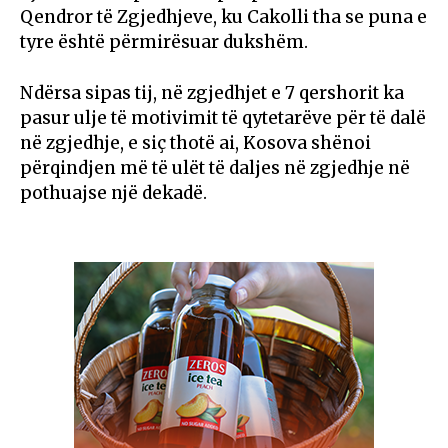
Qendror të Zgjedhjeve, ku Cakolli tha se puna e
tyre është përmirësuar dukshëm.
Ndërsa sipas tij, në zgjedhjet e 7 qershorit ka
pasur ulje të motivimit të qytetarëve për të dalë
në zgjedhje, e siç thotë ai, Kosova shënoi
përqindjen më të ulët të daljes në zgjedhje në
pothuajse një dekadë.