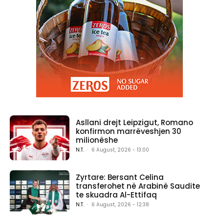
Asllani drejt Leipzigut, Romano
konfirmon marrëveshjen 30
milionëshe
N.T.
-
6 August, 2026 - 13:00
Zyrtare: Bersant Celina
transferohet në Arabinë Saudite
te skuadra Al-Ettifaq
N.T.
-
6 August, 2026 - 12:38