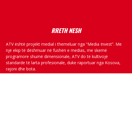
placeholder text
RRETH NESH
ATV është projekt medial i themeluar nga “Media Invest”. Me
një ekip të dëshmuar në fushën e medias, me skemë
programore shumë dimensionale, ATV do të kultivojë
standarde të larta profesionale, duke raportuar nga Kosova,
rajoni dhe bota.
RRJETET SOCIALE