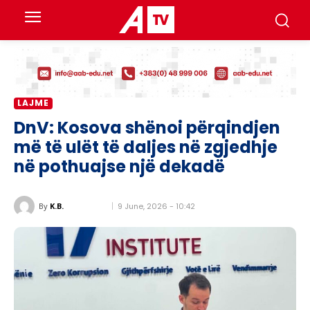
LAJME
DnV: Kosova shënoi përqindjen
më të ulët të daljes në zgjedhje
në pothuajse një dekadë
9 June, 2026 - 10:42
By
K.B.