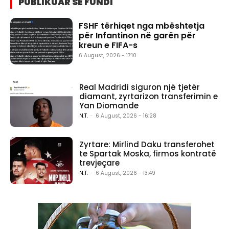
PUBLIKUAR SË FUNDI
FSHF tërhiqet nga mbështetja
për Infantinon në garën për
kreun e FIFA-s
6 August, 2026 - 17:10
Real Madridi siguron një tjetër
diamant, zyrtarizon transferimin e
Yan Diomande
N.T.
-
6 August, 2026 - 16:28
Zyrtare: Mirlind Daku transferohet
te Spartak Moska, firmos kontratë
trevjeçare
N.T.
-
6 August, 2026 - 13:49