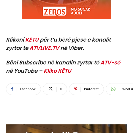
Klikoni
KËTU
për t’u bërë pjesë e kanalit
zyrtar të
ATVLIVE.TV
në Viber.
Bëni Subscribe në kanalin zyrtar të
ATV-së
në YouTube –
Kliko KËTU
Facebook
X
Pinterest
Whats