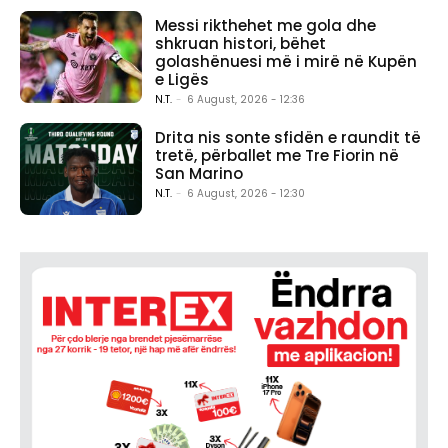
Messi rikthehet me gola dhe
shkruan histori, bëhet
golashënuesi më i mirë në Kupën
e Ligës
N.T.
-
6 August, 2026 - 12:36
Drita nis sonte sfidën e raundit të
tretë, përballet me Tre Fiorin në
San Marino
N.T.
-
6 August, 2026 - 12:30