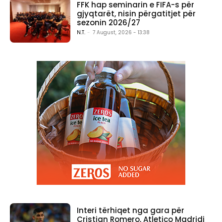
FFK hap seminarin e FIFA-s për
gjyqtarët, nisin përgatitjet për
sezonin 2026/27
N.T.
-
7 August, 2026 - 13:38
Interi tërhiqet nga gara për
Cristian Romero, Atletico Madridi