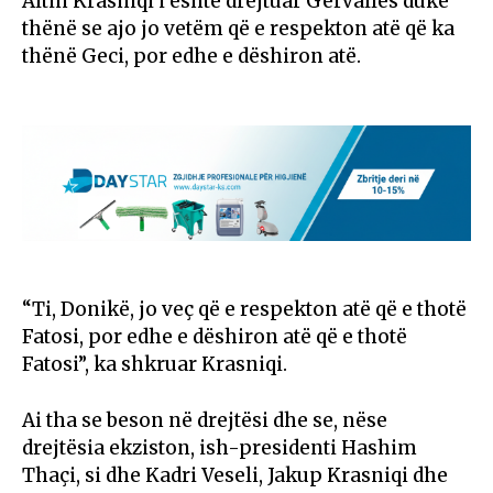
Altin Krasniqi i është drejtuar Gërvallës duke
thënë se ajo jo vetëm që e respekton atë që ka
thënë Geci, por edhe e dëshiron atë.
“Ti, Donikë, jo veç që e respekton atë që e thotë
Fatosi, por edhe e dëshiron atë që e thotë
Fatosi”, ka shkruar Krasniqi.
Ai tha se beson në drejtësi dhe se, nëse
drejtësia ekziston, ish-presidenti Hashim
Thaçi, si dhe Kadri Veseli, Jakup Krasniqi dhe