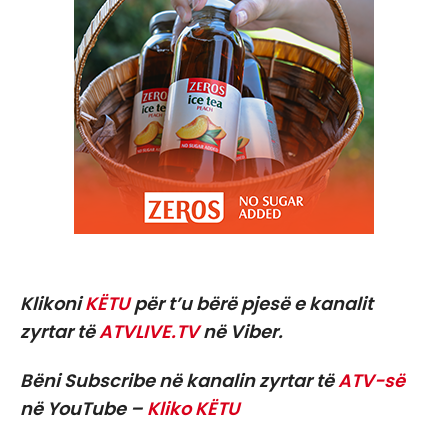
Klikoni
KËTU
për t’u bërë pjesë e kanalit
zyrtar të
ATVLIVE.TV
në Viber.
Bëni Subscribe në kanalin zyrtar të
ATV-së
në YouTube –
Kliko KËTU