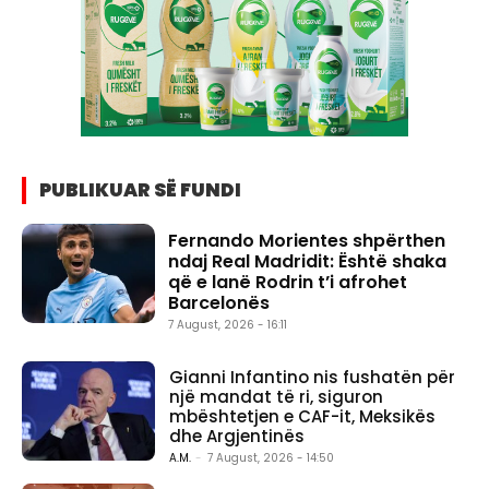
PUBLIKUAR SË FUNDI
Fernando Morientes shpërthen
ndaj Real Madridit: Është shaka
që e lanë Rodrin t’i afrohet
Barcelonës
7 August, 2026 - 16:11
Gianni Infantino nis fushatën për
një mandat të ri, siguron
mbështetjen e CAF-it, Meksikës
dhe Argjentinës
A.M.
-
7 August, 2026 - 14:50