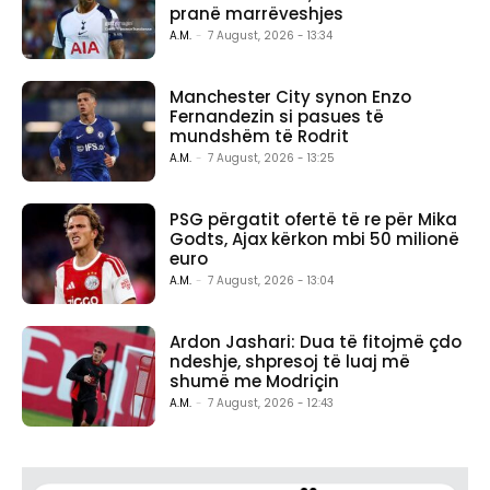
pranë marrëveshjes
A.M.
-
7 August, 2026 - 13:34
Manchester City synon Enzo
Fernandezin si pasues të
mundshëm të Rodrit
A.M.
-
7 August, 2026 - 13:25
PSG përgatit ofertë të re për Mika
Godts, Ajax kërkon mbi 50 milionë
euro
A.M.
-
7 August, 2026 - 13:04
Ardon Jashari: Dua të fitojmë çdo
ndeshje, shpresoj të luaj më
shumë me Modriçin
A.M.
-
7 August, 2026 - 12:43