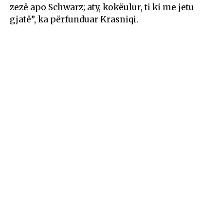
zezë apo Schwarz; aty, kokëulur, ti ki me jetu
gjatë”, ka përfunduar Krasniqi.