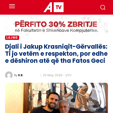
LAJME
Djali i Jakup Krasniqit-Gërvallës:
Ti jo vetëm e respekton, por edhe
e dëshiron atë që tha Fatos Geci
20 May, 2026 - 23:11
By
K.B.