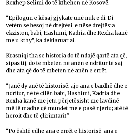
Rexhep Selimi do të kthehen në Kosovë.
“Epilogun e kësaj gjykate unë nuk e di. Di
vetëm se besoj në drejtësi, e nëse drejtësia
ekziston, babi, Hashimi, Kadria dhe Rexha kanë
me u kthy”, ka deklaruar ai.
Krasniqi tha se historia do të ndajë qartë ata që,
sipas tij, do të mbeten në anën e ndritur të saj
dhe ata që do të mbeten në anën e errët.
“Janë dy anë të historisë: ajo ana e bardhë dhe e
ndritur, në të cilën babi, Hashimi, Kadria dhe
Rexha kanë me jetu përjetësisht me lavdinë
më të madhe që mundet me e pasë njeriu; atë të
heroit dhe të çlirimtarit.”
“Po është edhe ana e errët e historisë, ana e