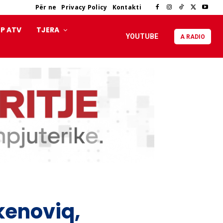
Për ne
Privacy Policy
Kontakti
P ATV
TJERA
YOUTUBE
A RADIO
kenoviq,