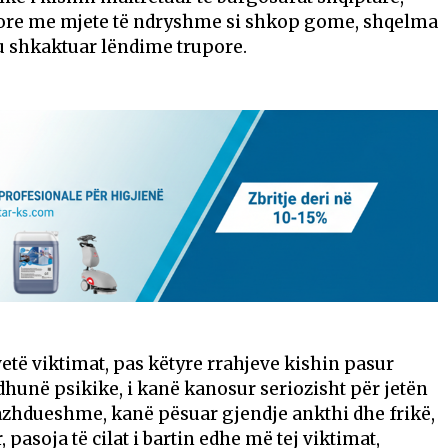
ëzore me mjete të ndryshme si shkop gome, shqelma
iu shkaktuar lëndime trupore.
etë viktimat, pas këtyre rrahjeve kishin pasur
dhunë psikike, i kanë kanosur seriozisht për jetën
 vazhdueshme, kanë pësuar gjendje ankthi dhe frikë,
 pasoja të cilat i bartin edhe më tej viktimat,