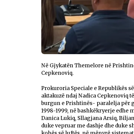
Në Gjykatën Themelore në Prishtinë,
Cepkenoviq.
Prokuroria Speciale e Republikës s
aktakuzë ndaj Nadica Cepkenoviq të 
burgun e Prishtinës- paralelja për 
1998-1999, në bashkëkryerje edhe me z
Danica Lukiq, Sllagjana Arsiq, Biljan
duke vepruar me dashje dhe duke shk
kohës së luftës, në mënyrë sistemati