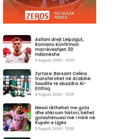
Asllani drejt Leipzigut,
Romano konfirmon
marrëveshjen 30
milionëshe
6 August, 2026 - 13:00
Zyrtare: Bersant Celina
transferohet në Arabinë
Saudite te skuadra Al-
Ettifaq
6 August, 2026 - 12:38
Messi rikthehet me gola
dhe shkruan histori, bëhet
golashënuesi më i mirë në
Kupën e Ligës
6 August, 2026 - 12:36