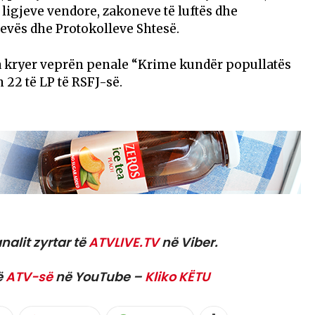
ligjeve vendore, zakoneve të luftës dhe
vës dhe Protokolleve Shtesë.
a kryer veprën penale “Krime kundër popullatës
 22 të LP të RSFJ-së.
nalit zyrtar të
ATVLIVE.TV
në Viber.
ë
ATV-së
në YouTube –
Kliko KËTU