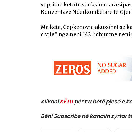
veprime këto të sanksionuara sipas 
Konventave Ndërkombëtare të Gjene
Me këtë, Cepkenoviq akuzohet se k
civile”, nga neni 142 lidhur me nenin
Klikoni
KËTU
për t’u bërë pjesë e ka
Bëni Subscribe në kanalin zyrtar t