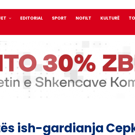
JET
EDITORIAL
SPORT
NOFILT
KULTURË
TO
tës ish-gardianja Cep