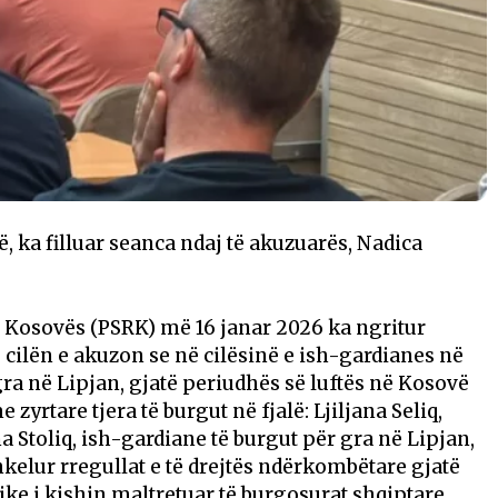
 ka filluar seanca ndaj të akuzuarës, Nadica
ë Kosovës (PSRK) më 16 janar 2026 ka ngritur
cilën e akuzon se në cilësinë e ish-gardianes në
gra në Lipjan, gjatë periudhës së luftës në Kosovë
yrtare tjera të burgut në fjalë: Ljiljana Seliq,
a Stoliq, ish-gardiane të burgut për gra në Lipjan,
elur rregullat e të drejtës ndërkombëtare gjatë
ke i kishin maltretuar të burgosurat shqiptare,