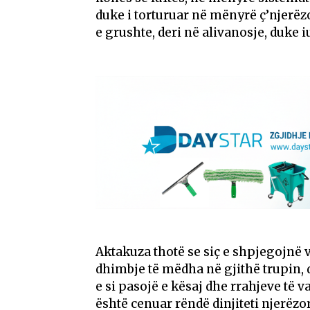
duke i torturuar në mënyrë ç’njer
e grushte, deri në alivanosje, duke 
Aktakuza thotë se siç e shpjegojnë v
dhimbje të mëdha në gjithë trupin, 
e si pasojë e kësaj dhe rrahjeve të
është cenuar rëndë dinjiteti njerëzor,