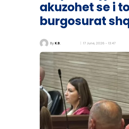
akuzohet se i t
burgosurat shq
17 June, 2026 - 13:47
By
K.B.