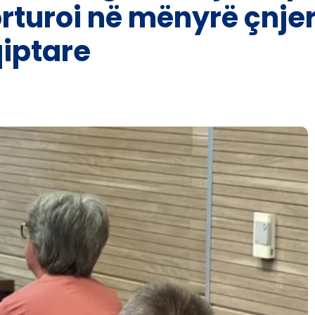
orturoi në mënyrë çnje
iptare