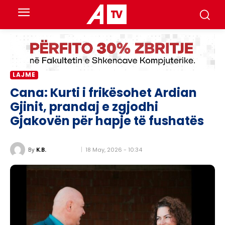
LAJME
Cana: Kurti i frikësohet Ardian
Gjinit, prandaj e zgjodhi
Gjakovën për hapje të fushatës
18 May, 2026 - 10:34
By
K.B.