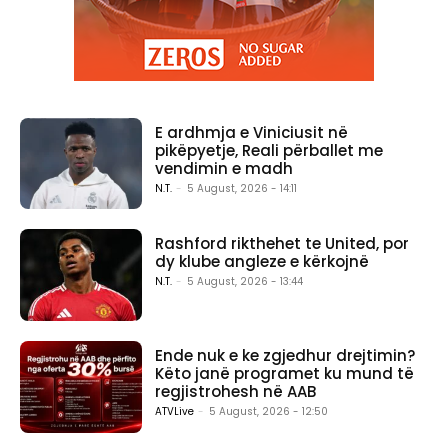
E ardhmja e Viniciusit në
pikëpyetje, Reali përballet me
vendimin e madh
N.T.
-
5 August, 2026 - 14:11
Rashford rikthehet te United, por
dy klube angleze e kërkojnë
N.T.
-
5 August, 2026 - 13:44
Ende nuk e ke zgjedhur drejtimin?
Këto janë programet ku mund të
regjistrohesh në AAB
ATVLive
-
5 August, 2026 - 12:50