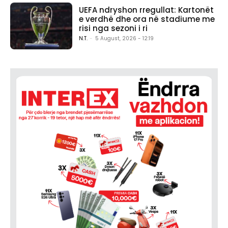
UEFA ndryshon rregullat: Kartonët
e verdhë dhe ora në stadiume me
risi nga sezoni i ri
N.T.
-
5 August, 2026 - 12:19