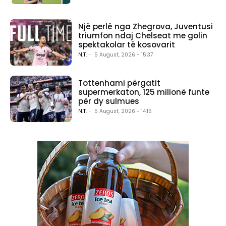
Një perlë nga Zhegrova, Juventusi
triumfon ndaj Chelseat me golin
spektakolar të kosovarit
N.T.
-
5 August, 2026 - 15:37
Tottenhami përgatit
supermerkaton, 125 milionë funte
për dy sulmues
N.T.
-
5 August, 2026 - 14:15