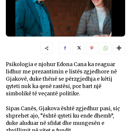
Psikologia e njohur Edona Cana ka reaguar
lidhur me prezantimin e listës zgjedhore në
Gjakovë, duke thënë se përzgjedhja e këtij
qyteti nuk ka qenë rastësi, por bart një
simbolikë të veçantë politike.
Sipas Canës, Gjakova është zgjedhur pasi, siç
shprehet ajo, “është qyteti ku ende dhemb”,
duke aluduar në sfidat dhe mungesën e
zhvillimit në vitet e fundit.