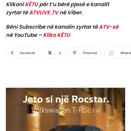
Klikoni
KËTU
për t’u bërë pjesë e kanalit
zyrtar të
ATVLIVE.TV
në Viber.
Bëni Subscribe në kanalin zyrtar të
ATV-së
në YouTube –
Kliko KËTU
Facebook
X
Pinterest
Whats