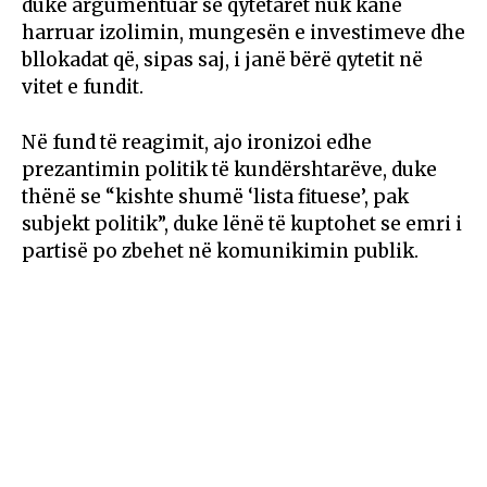
duke argumentuar se qytetarët nuk kanë
harruar izolimin, mungesën e investimeve dhe
bllokadat që, sipas saj, i janë bërë qytetit në
vitet e fundit.
Në fund të reagimit, ajo ironizoi edhe
prezantimin politik të kundërshtarëve, duke
thënë se “kishte shumë ‘lista fituese’, pak
subjekt politik”, duke lënë të kuptohet se emri i
partisë po zbehet në komunikimin publik.