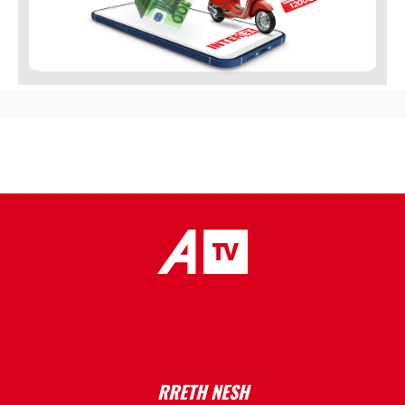
placeholder text
RRETH NESH