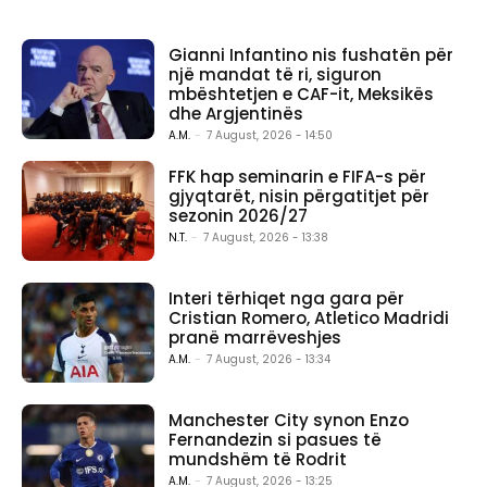
Gianni Infantino nis fushatën për
një mandat të ri, siguron
mbështetjen e CAF-it, Meksikës
dhe Argjentinës
A.M.
-
7 August, 2026 - 14:50
FFK hap seminarin e FIFA-s për
gjyqtarët, nisin përgatitjet për
sezonin 2026/27
N.T.
-
7 August, 2026 - 13:38
Interi tërhiqet nga gara për
Cristian Romero, Atletico Madridi
pranë marrëveshjes
A.M.
-
7 August, 2026 - 13:34
Manchester City synon Enzo
Fernandezin si pasues të
mundshëm të Rodrit
A.M.
-
7 August, 2026 - 13:25