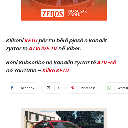
Klikoni
KËTU
për t’u bërë pjesë e kanalit
zyrtar të
ATVLIVE.TV
në Viber.
Bëni Subscribe në kanalin zyrtar të
ATV-së
në YouTube –
Kliko KËTU
Facebook
X
Pinterest
Whats