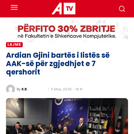
LAJME
Ardian Gjini bartës i listës së
AAK-së për zgjedhjet e 7
qershorit
11 May, 2026 - 18:41
By
K.B.