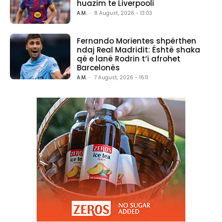
huazim te Liverpooli
A.M.
-
8 August, 2026 - 13:03
Fernando Morientes shpërthen
ndaj Real Madridit: Është shaka
që e lanë Rodrin t’i afrohet
Barcelonës
A.M.
-
7 August, 2026 - 16:11