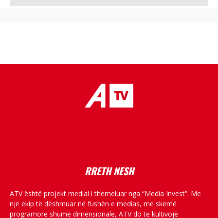
placeholder text
RRETH NESH
ATV është projekt medial i themeluar nga “Media Invest”. Me
një ekip të dëshmuar në fushën e medias, me skemë
programore shumë dimensionale, ATV do të kultivojë