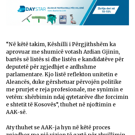
“Në këtë takim, Këshilli i Përgjithshëm ka
aprovuar me shumicë votash Ardian Gjinin,
bartës së listës si dhe listën e kandidatëve për
deputetë për zgjedhjet e ardhshme
parlamentare. Kjo listë reflekton unitetin e
Aleancës, duke gërshetuar përvojën politike
me prurjet e reja profesionale, me synimin e
vetëm: shërbimin ndaj qytetarëve dhe forcimin
e shtetit të Kosovës”, thuhet në njoftimin e
AAK-së.
Aty thuhet se AAK-ja hyn në këtë proces
zgjedhor me një vizion të qartë për zhvillimin