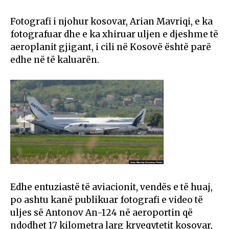
Fotografi i njohur kosovar, Arian Mavriqi, e ka
fotografuar dhe e ka xhiruar uljen e djeshme të
aeroplanit gjigant, i cili në Kosovë është parë
edhe në të kaluarën.
Edhe entuziastë të aviacionit, vendës e të huaj,
po ashtu kanë publikuar fotografi e video të
uljes së Antonov An-124 në aeroportin që
ndodhet 17 kilometra larg kryeqytetit kosovar,