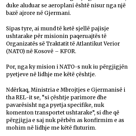
duke aluduar se aeroplani është nisur nga një
bazë ajrore në Gjermani.
Sipas tyre, ai mund të ketë sjellë pajisje
ushtarake për misionin paqeruajtës të
Organizatës së Traktatit të Atlantikut Verior
(NATO) në Kosovë – KFOR.
Por, nga ky mision i NATO-s nuk iu përgjigjën
pyetjeve në lidhje me këtë çështje.
Ndërkaq, Ministria e Mbrojtjes e Gjermanisë i
tha REL-it se, “si çështje parimore dhe
pavarësisht nga pyetja specifike, nuk
komenton transportet ushtarake”, si dhe që
përgjigja e saj nuk përbën as konfirmim e as
mohim në lidhje me këtë fluturim.