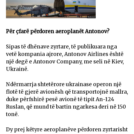
Për çfarë përdoren aeroplanët Antonov?
Sipas të dhënave zyrtare, të publikuara nga
vetë kompania ajrore, Antonov Airlines është
një degë e Antonov Company, me seli në Kiev,
Ukrainë.
Ndërmarrja shtetërore ukrainase operon një
flotë të gjerë avionësh që transportojnë mallra,
duke përfshirë pesë avionë të tipit An-124
Ruslan, që mund të bartin ngarkesa deri në 150
tonë.
Dy prej këtyre aeroplanëve përdoren zyrtarisht