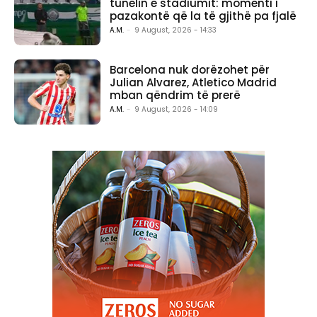
tunelin e stadiumit: momenti i
pazakontë që la të gjithë pa fjalë
A.M.
-
9 August, 2026 - 14:33
Barcelona nuk dorëzohet për
Julian Alvarez, Atletico Madrid
mban qëndrim të prerë
A.M.
-
9 August, 2026 - 14:09