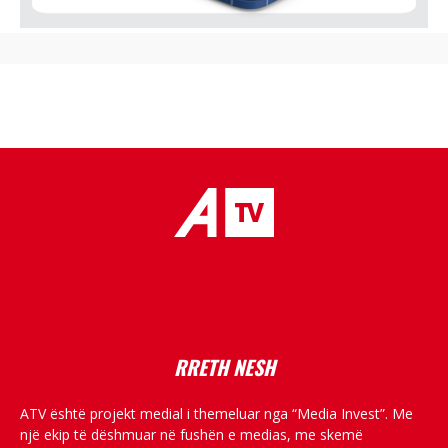
placeholder text
RRETH NESH
ATV është projekt medial i themeluar nga “Media Invest”. Me
një ekip të dëshmuar në fushën e medias, me skemë