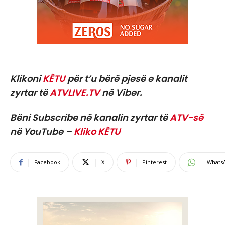
Klikoni
KËTU
për t’u bërë pjesë e kanalit
zyrtar të
ATVLIVE.TV
në Viber.
Bëni Subscribe në kanalin zyrtar të
ATV-së
në YouTube –
Kliko KËTU
Facebook
X
Pinterest
Whats