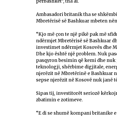
përbashkët”, tha ai.
Ambasadori britanik tha se shkëmb
Mbretërisë së Bashkuar mbeten nën 
“Kjo më çon te një pikë pak më sfid
ndërmjet Mbretërisë së Bashkuar dh
investimet ndërmjet Kosovës dhe Mb
Dhe kjo është një problem. Nuk pas
pasqyron besimin që kemi dhe nuk p
teknologji, shërbime digjitale, ene
njerëzit në Mbretërinë e Bashkuar nu
sepse njerëzit në Kosovë nuk janë të
Sipas tij, investitorët seriozë kërko
zbatimin e zotimeve.
“E di se shumë kompani britanike e 