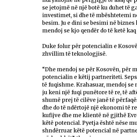
se jetojmë në një botë ku duhet të
investimet, si dhe të mbështetemi në
besim. Ju e dini se besimi në bizne
mendoj se kjo qendër do të ketë kaq
Duke folur për potencialin e Kosovës
zhvillim të teknologjisë.
“Dhe mendoj se për Kosovën, për m
potencialin e këtij partneriteti. Se
të fuqishme. Krahasuar, mendoj se m
ju keni një fuqi punëtore të re, të a
shumë prej të cilëve janë të përfaqë
dhe do të ndërtojë një ekonomi të r
kufijve dhe me klientë në gjithë Ev
këtë potencial. Pyetja është nëse mu
shndërruar këtë potencial në partne