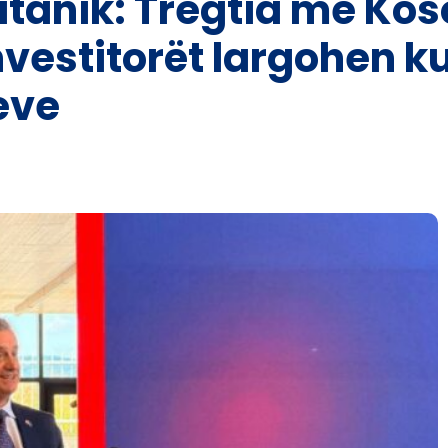
tanik: Tregtia me Kos
investitorët largohen 
eve