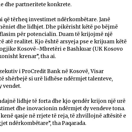
e dhe partneritete konkrete.
ai që tërheq investimet ndërkombëtare. Janë
hëniet dhe lidhjet. Dhe pikërisht këtë po bëjmë
 flasim për potencialin. Duam të krijojmë një
ë atë realitet. Kjo është arsyeja pse e krijuam këtë
ogjike Kosovë–Mbretëri e Bashkuar (UK Kosovo
onisht krenar”, tha ai.
kzekutiv i ProCredit Bank në Kosovë, Visar
 të shërbejë si urë lidhëse ndërmjet talenteve,
y vendet.
ajnë lidhje të forta dhe kjo qendër krijon një urë
vestimet dhe inovacionin ndërmjet dy vendeve tona.
enë qasje në rrjete të reja, të zhvillojnë aftësitë e
regjet ndërkombëtare”, tha Paqarada.