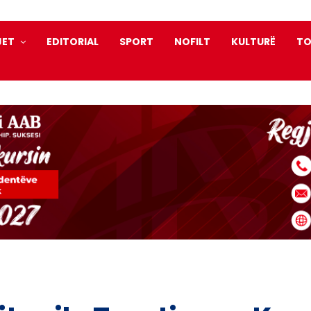
JET
EDITORIAL
SPORT
NOFILT
KULTURË
TO