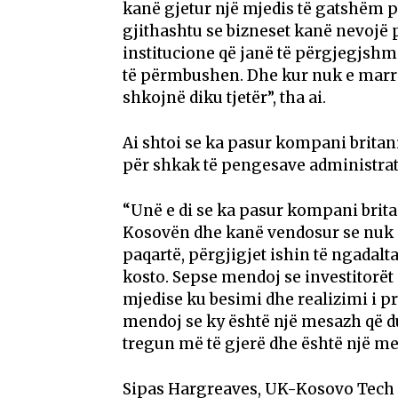
kanë gjetur një mjedis të gatshëm 
gjithashtu se bizneset kanë nevojë p
institucione që janë të përgjegjshm
të përmbushen. Dhe kur nuk e marrin
shkojnë diku tjetër”, tha ai.
Ai shtoi se ka pasur kompani brita
për shkak të pengesave administrat
“Unë e di se ka pasur kompani brit
Kosovën dhe kanë vendosur se nuk is
paqartë, përgjigjet ishin të ngadal
kosto. Sepse mendoj se investitorët
mjedise ku besimi dhe realizimi i p
mendoj se ky është një mesazh që d
tregun më të gjerë dhe është një mes
Sipas Hargreaves, UK-Kosovo Tech Hu