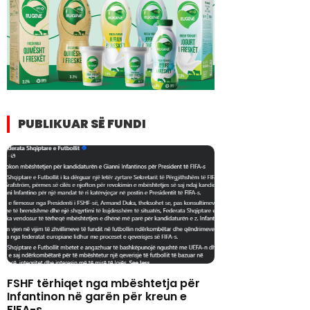
PUBLIKUAR SË FUNDI
FSHF tërhiqet nga mbështetja për
Infantinon në garën për kreun e
FIFA-s