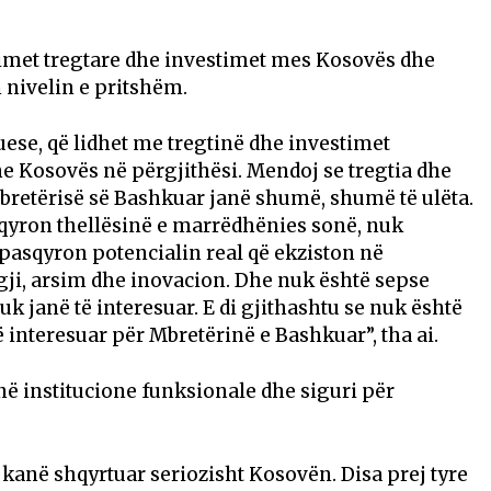
imet tregtare dhe investimet mes Kosovës dhe
nivelin e pritshëm.
uese, që lidhet me tregtinë dhe investimet
e Kosovës në përgjithësi. Mendoj se tregtia dhe
retërisë së Bashkuar janë shumë, shumë të ulëta.
qyron thellësinë e marrëdhënies sonë, nuk
asqyron potencialin real që ekziston në
rgji, arsim dhe inovacion. Dhe nuk është sepse
k janë të interesuar. E di gjithashtu se nuk është
 interesuar për Mbretërinë e Bashkuar”, tha ai.
jnë institucione funksionale dhe siguri për
kanë shqyrtuar seriozisht Kosovën. Disa prej tyre