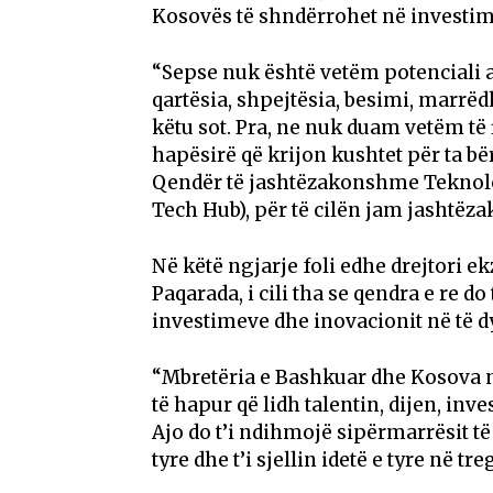
Kosovës të shndërrohet në investim
“Sepse nuk është vetëm potenciali 
qartësia, shpejtësia, besimi, marrëd
këtu sot. Pra, ne nuk duam vetëm të
hapësirë që krijon kushtet për ta bër
Qendër të jashtëzakonshme Teknol
Tech Hub), për të cilën jam jashtëzak
Në këtë ngjarje foli edhe drejtori e
Paqarada, i cili tha se qendra e re do
investimeve dhe inovacionit në të d
“Mbretëria e Bashkuar dhe Kosova nd
të hapur që lidh talentin, dijen, in
Ajo do t’i ndihmojë sipërmarrësit të k
tyre dhe t’i sjellin idetë e tyre në t