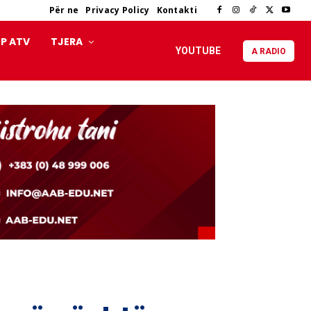
Për ne
Privacy Policy
Kontakti
P ATV
TJERA
YOUTUBE
A RADIO