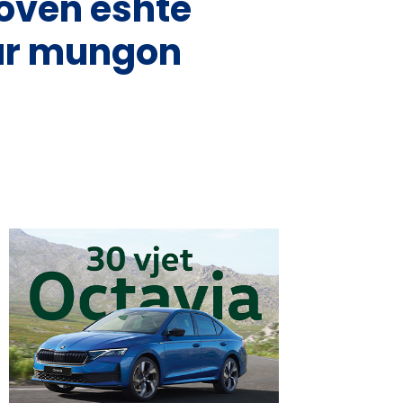
ovën është
kur mungon