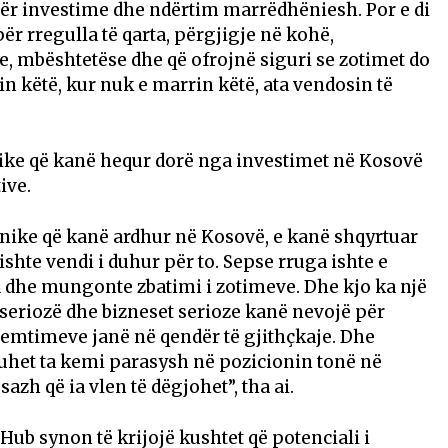
për investime dhe ndërtim marrëdhëniesh. Por e di
ër rregulla të qarta, përgjigje në kohë,
e, mbështetëse dhe që ofrojnë siguri se zotimet do
 këtë, kur nuk e marrin këtë, ata vendosin të
nike që kanë hequr dorë nga investimet në Kosovë
ive.
anike që kanë ardhur në Kosovë, e kanë shqyrtuar
hte vendi i duhur për to. Sepse rruga ishte e
ta dhe mungonte zbatimi i zotimeve. Dhe kjo ka një
 seriozë dhe bizneset serioze kanë nevojë për
remtimeve janë në qendër të gjithçkaje. Dhe
uhet ta kemi parasysh në pozicionin tonë në
azh që ia vlen të dëgjohet”, tha ai.
b synon të krijojë kushtet që potenciali i