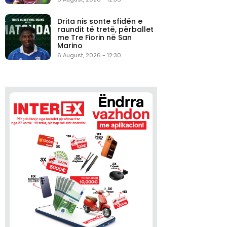
Drita nis sonte sfidën e
raundit të tretë, përballet
me Tre Fiorin në San
Marino
6 August, 2026 - 12:30