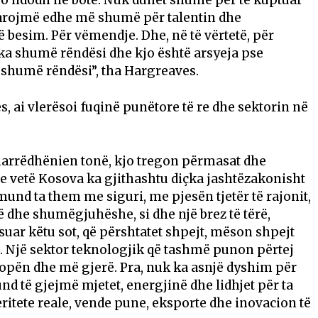
 garojmë edhe më shumë për talentin dhe
 besim. Për vëmendje. Dhe, në të vërtetë, për
s ka shumë rëndësi dhe kjo është arsyeja pse
 shumë rëndësi”, tha Hargreaves.
, ai vlerësoi fuqinë punëtore të re dhe sektorin në
arrëdhënien tonë, kjo tregon përmasat dhe
pse vetë Kosova ka gjithashtu diçka jashtëzakonisht
und ta them me siguri, me pjesën tjetër të rajonit,
ftë dhe shumëgjuhëshe, si dhe një brez të tërë,
suar këtu sot, që përshtatet shpejt, mëson shpejt
e. Një sektor teknologjik që tashmë punon përtej
ropën dhe më gjerë. Pra, nuk ka asnjë dyshim për
nd të gjejmë mjetet, energjinë dhe lidhjet për ta
ritete reale, vende pune, eksporte dhe inovacion të