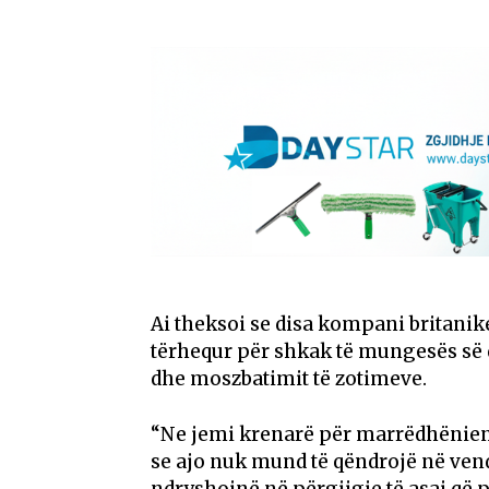
Ai theksoi se disa kompani britanik
tërhequr për shkak të mungesës së q
dhe moszbatimit të zotimeve.
“Ne jemi krenarë për marrëdhënien 
se ajo nuk mund të qëndrojë në vend
ndryshojnë në përgjigje të asaj që