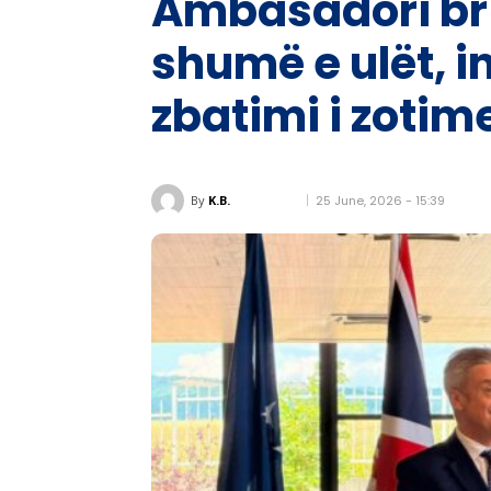
Ambasadori bri
shumë e ulët, 
zbatimi i zotim
25 June, 2026 - 15:39
By
K.B.