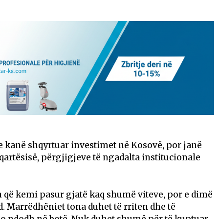
e kanë shqyrtuar investimet në Kosovë, por janë
artësisë, përgjigjeve të ngadalta institucionale
që kemi pasur gjatë kaq shumë viteve, por e dimë
. Marrëdhëniet tona duhet të rriten dhe të
 po ndodh në botë. Nuk duhet shumë për të kuptuar