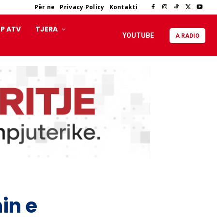
Për ne
Privacy Policy
Kontakti
P ATV
TJERA
YOUTUBE
A RADIO
in e