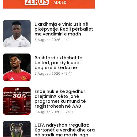
E ardhmja e Viniciusit në
pikëpyetje, Reali përballet
me vendimin e madh
5 August, 2026 - 14:11
Rashford rikthehet te
United, por dy klube
angleze e kërkojnë
5 August, 2026 - 13:44
Ende nuk e ke zgjedhur
drejtimin? Këto janë
programet ku mund të
regjistrohesh në AAB
5 August, 2026 - 12:50
UEFA ndryshon rregullat:
Kartonët e verdhë dhe ora
në stadiume me risi nga