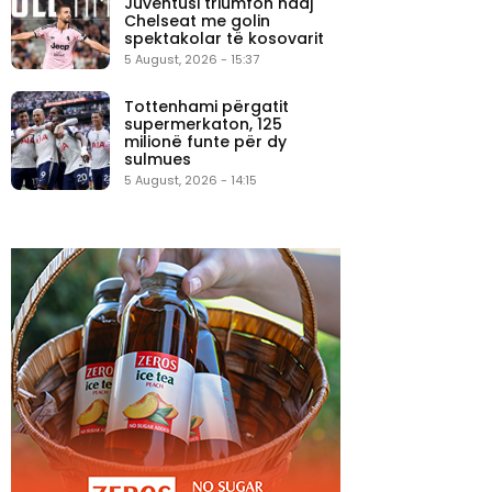
Juventusi triumfon ndaj
Chelseat me golin
spektakolar të kosovarit
5 August, 2026 - 15:37
Tottenhami përgatit
supermerkaton, 125
milionë funte për dy
sulmues
5 August, 2026 - 14:15