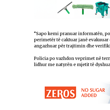
“Sapo kemi pranuar informatën, pol
perimetër të caktuar janë evakuuar q
angazhuar për trajtimin dhe verifik
Policia po vazhdon veprimet në ter
lidhur me natyrën e mjetit të dyshua