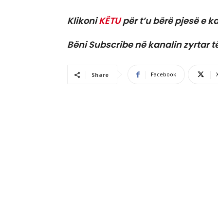
Klikoni
KËTU
për t’u bërë pjesë e ka
Bëni Subscribe në kanalin zyrtar t
Facebook
Share