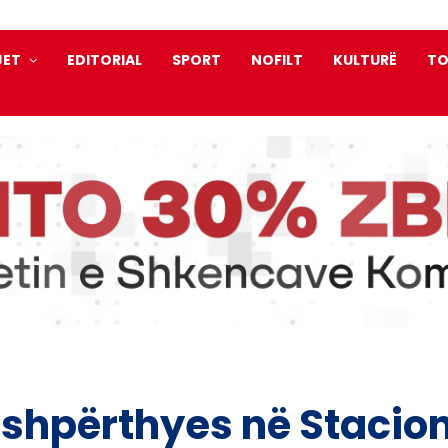
JET
EDITORIAL
SPORT
NOFILT
KULTURË
TO
 shpërthyes në Stacion