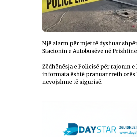
Një alarm për mjet të dyshuar shpër
Stacionin e Autobusëve në Prishtinë
Zëdhënësja e Policisë për rajonin e P
informata është pranuar rreth orës
nevojshme të sigurisë.