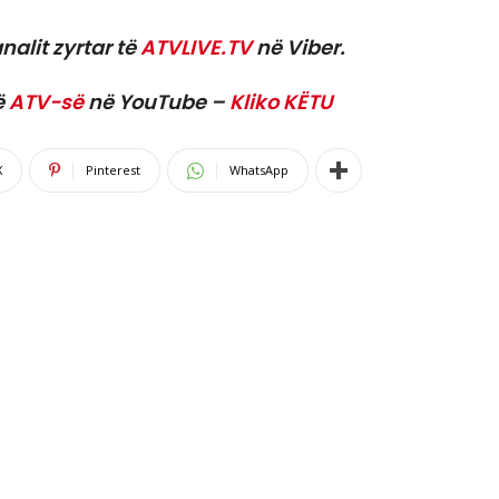
nalit zyrtar të
ATVLIVE.TV
në Viber.
ë
ATV-së
në YouTube –
Kliko KËTU
X
Pinterest
WhatsApp