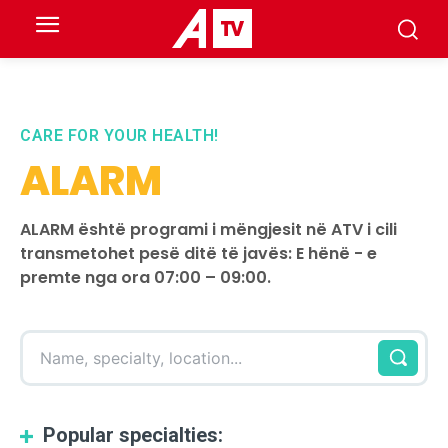
CARE FOR YOUR HEALTH!
ALARM
ALARM është programi i mëngjesit në ATV i cili
transmetohet pesë ditë të javës: E hënë - e
premte nga ora 07:00 – 09:00.
Name, specialty, location...
Popular specialties: