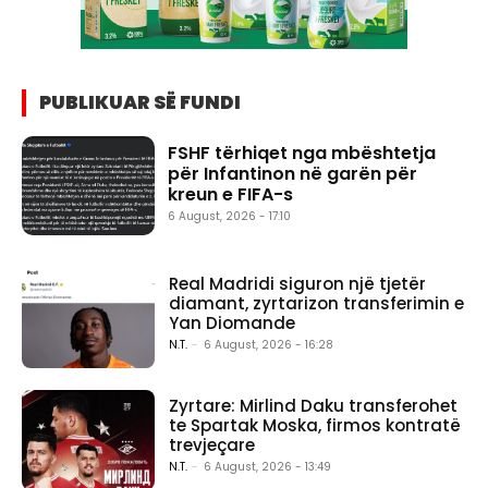
PUBLIKUAR SË FUNDI
FSHF tërhiqet nga mbështetja
për Infantinon në garën për
kreun e FIFA-s
6 August, 2026 - 17:10
Real Madridi siguron një tjetër
diamant, zyrtarizon transferimin e
Yan Diomande
N.T.
-
6 August, 2026 - 16:28
Zyrtare: Mirlind Daku transferohet
te Spartak Moska, firmos kontratë
trevjeçare
N.T.
-
6 August, 2026 - 13:49