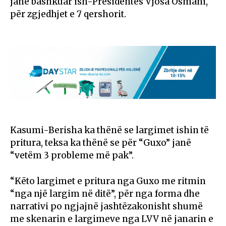
janë bashkuar ish-Presidentes Vjosa Osmani,
për zgjedhjet e 7 qershorit.
Kasumi-Berisha ka thënë se largimet ishin të
pritura, teksa ka thënë se për “Guxo” janë
“vetëm 3 probleme më pak”.
“Këto largimet e pritura nga Guxo me ritmin
“nga një largim në ditë”, për nga forma dhe
narrativi po ngjajnë jashtëzakonisht shumë
me skenarin e largimeve nga LVV në janarin e