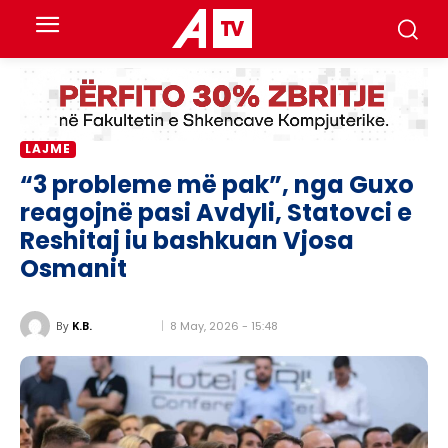
LAJME
“3 probleme më pak”, nga Guxo
reagojnë pasi Avdyli, Statovci e
Reshitaj iu bashkuan Vjosa
Osmanit
8 May, 2026 - 15:48
By
K.B.