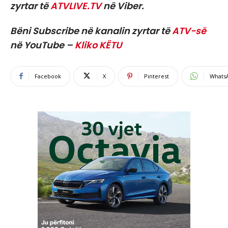
zyrtar të
ATVLIVE.TV
në Viber.
Bëni Subscribe në kanalin zyrtar të
ATV-së
në YouTube –
Kliko KËTU
Facebook
X
Pinterest
Whats