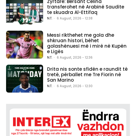
Zyrtare: Bersant Celina
transferohet në Arabinë Saudite
te skuadra Al-Ettifaq
N.T.
-
6 August, 2026 - 12:38
Messi rikthehet me gola dhe
shkruan histori, bëhet
golashënuesi më i mirë në Kupën
e Ligës
N.T.
-
6 August, 2026 - 12:36
Drita nis sonte sfidën e raundit të
tretë, përballet me Tre Fiorin në
San Marino
N.T.
-
6 August, 2026 - 12:30