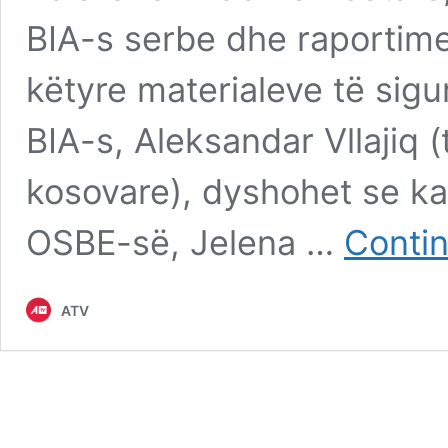
BIA-s serbe dhe raportim
këtyre materialeve të sigur
BIA-s, Aleksandar Vllajiq 
kosovare), dyshohet se k
OSBE-së, Jelena …
Contin
ATV