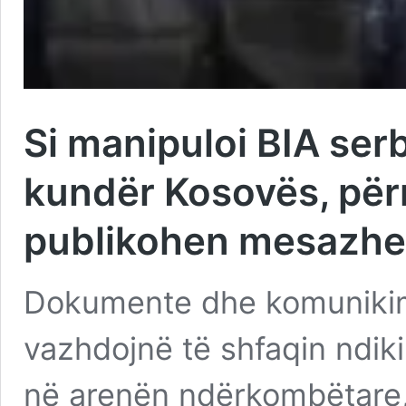
Si manipuloi BIA ser
kundër Kosovës, për
publikohen mesazhe
Dokumente dhe komuniki
vazhdojnë të shfaqin ndik
në arenën ndërkombëtare,