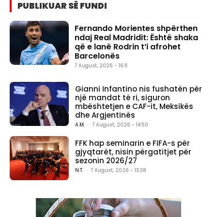
PUBLIKUAR SË FUNDI
Fernando Morientes shpërthen
ndaj Real Madridit: Është shaka
që e lanë Rodrin t’i afrohet
Barcelonës
7 August, 2026 - 16:11
Gianni Infantino nis fushatën për
një mandat të ri, siguron
mbështetjen e CAF-it, Meksikës
dhe Argjentinës
A.M.
-
7 August, 2026 - 14:50
FFK hap seminarin e FIFA-s për
gjyqtarët, nisin përgatitjet për
sezonin 2026/27
N.T.
-
7 August, 2026 - 13:38