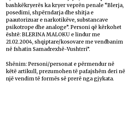
bashkëkryerës ka kryer veprën penale “Blerja,
posedimi, shpërndarja dhe shitja e
paautorizuar e narkotikëve, substancave
psikotrope dhe analoge”. Personi që kërkohet
është: BLERINA MALOKU e lindur me
21.02.2004, shqiptare/kosovare me vendbanim
në fshatin Samadrexhë-Vushtrri”.
Shënim: Personi/personat e përmendur në
këtë artikull, prezumohen të pafajshëm deri në
një vendim të formës së prerë nga gjykata.