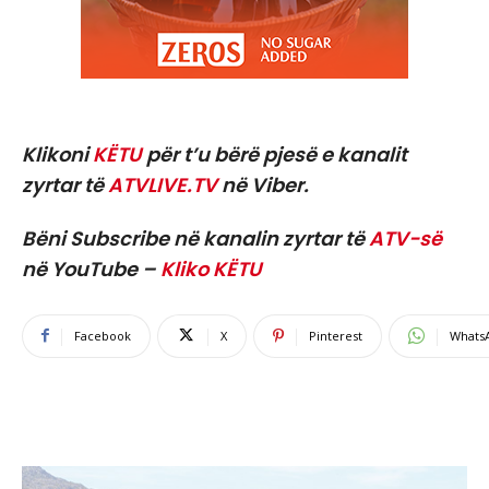
Klikoni
KËTU
për t’u bërë pjesë e kanalit
zyrtar të
ATVLIVE.TV
në Viber.
Bëni Subscribe në kanalin zyrtar të
ATV-së
në YouTube –
Kliko KËTU
Facebook
X
Pinterest
Whats