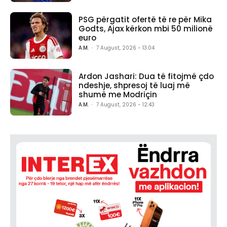
PSG përgatit ofertë të re për Mika
Godts, Ajax kërkon mbi 50 milionë
euro
A.M.
-
7 August, 2026 - 13:04
Ardon Jashari: Dua të fitojmë çdo
ndeshje, shpresoj të luaj më
shumë me Modriçin
A.M.
-
7 August, 2026 - 12:43