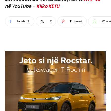
në YouTube –
Kliko KËTU
Facebook
X
Pinterest
Whats