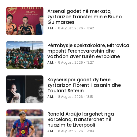
Arsenal godet në merkato,
zyrtarizon transferimin e Bruno
Guimaraes
A.M.
-
8 August, 2026 - 13:42
Përmbysje spektakolare, Mitrovica
mposht Ferencvaroshin dhe
vazhdon aventurën evropiane
A.M.
-
8 August, 2026 - 13:27
Kayserispor godet dy herë,
zyrtarizon Florent Hasanin dhe
Taulant Seferin
A.M.
-
8 August, 2026 - 13:15
Ronald Araújo largohet nga
Barcelona, transferohet në
huazim te Liverpooli
A.M.
-
8 August, 2026 - 13:03