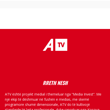
placeholder text
RRETH NESH
ATV është projekt medial i themeluar nga “Media Invest”. Me
një ekip të dëshmuar në fushën e medias, me skemë
programore shumë dimensionale, ATV do të kultivojë
standarde të larta profesionale, duke raportuar nga Kosova,