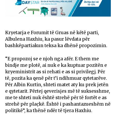
Kryetarja e Forumit të Gruas në këtë parti,
Albulena Haxhiu, ka pasur lëvdata për
bashkëpartiakun teksa ka dhënë propozimin.
“E propozoj se e njoh nga afër. E them me
bindje me plotë, ai nuk e ka kuptuar pozitën e
kryeministrit as si rehati e as si privilegj. Për
të, pozita ka qenë për t’i ndihmuar qytetarëve.
Për Albin Kurtin, shteti matet aty ku prek jetën
e qytetarit. Përtej qeverisjes më të suksesshme,
me te shteti nuk është strehë për të fortët e as
strehë për plaçkë. Është i pashantazueshëm në
politikë”, ka thënë ndër të tjera Haxhiu.