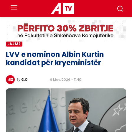
LAJME
LVV e nominon Albin Kurtin
kandidat për kryeministër
9 May, 2026 - 11:40
By
G.O.