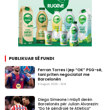
PUBLIKUAR SË FUNDI
Ferran Torres i jep “OK” PSG-së,
tani priten negociatat me
Barcelonën
8 August, 2026 - 16:19
Diego Simeone i mbyll derën
Barcelonës për Julian Alvarezin:
“Do të qëndrojë te Atletico”