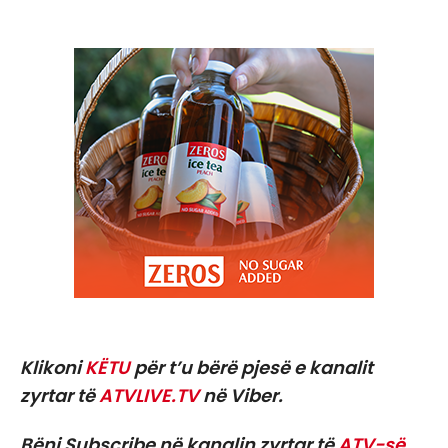
Klikoni
KËTU
për t’u bërë pjesë e kanalit
zyrtar të
ATVLIVE.TV
në Viber.
Bëni Subscribe në kanalin zyrtar të
ATV-së