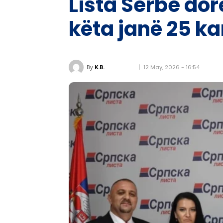
Lista Serbe dorë
këta janë 25 ka
12 May, 2026 - 16:54
By
K.B.