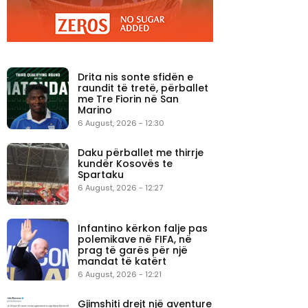
Drita nis sonte sfidën e
raundit të tretë, përballet
me Tre Fiorin në San
Marino
6 August, 2026 - 12:30
Daku përballet me thirrje
kundër Kosovës te
Spartaku
6 August, 2026 - 12:27
Infantino kërkon falje pas
polemikave në FIFA, në
prag të garës për një
mandat të katërt
6 August, 2026 - 12:21
Gjimshiti drejt një aventure