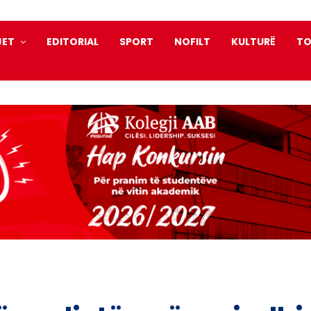
JET
EDITORIAL
SPORT
NOFILT
KULTURË
TO