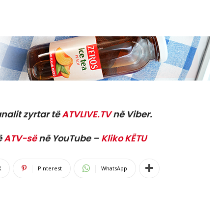
nalit zyrtar të
ATVLIVE.TV
në Viber.
ë
ATV-së
në YouTube –
Kliko KËTU
X
Pinterest
WhatsApp