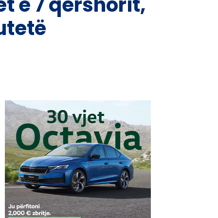
t e 7 qershorit,
utetë