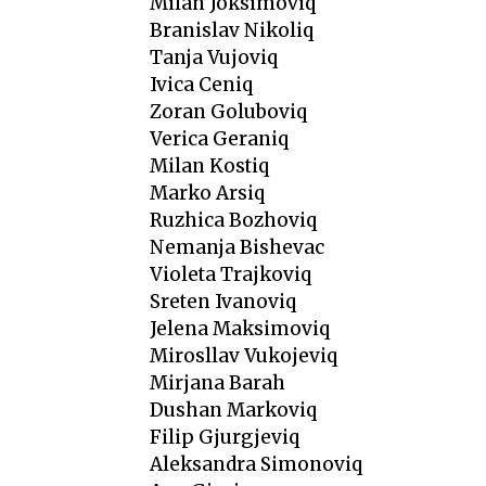
Milan Joksimoviq
Branislav Nikoliq
Tanja Vujoviq
Ivica Ceniq
Zoran Goluboviq
Verica Geraniq
Milan Kostiq
Marko Arsiq
Ruzhica Bozhoviq
Nemanja Bishevac
Violeta Trajkoviq
Sreten Ivanoviq
Jelena Maksimoviq
Mirosllav Vukojeviq
Mirjana Barah
Dushan Markoviq
Filip Gjurgjeviq
Aleksandra Simonoviq