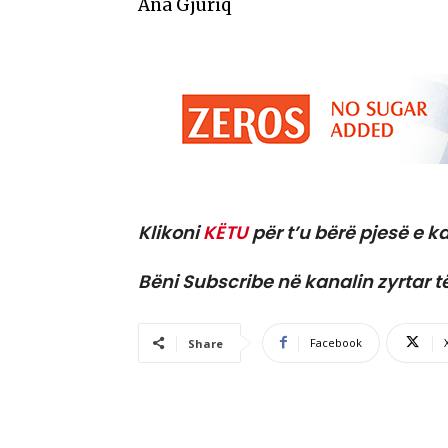
Ana Gjuriq
Klikoni
KËTU
për t’u bërë pjesë e ka
Bëni Subscribe në kanalin zyrtar t
Facebook
Share