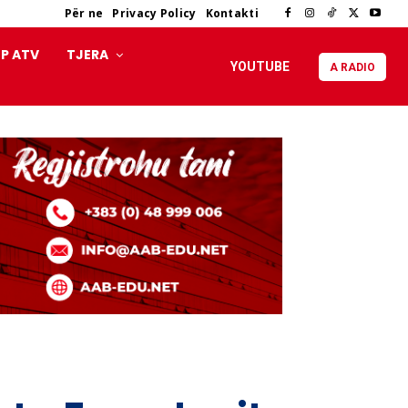
Për ne
Privacy Policy
Kontakti
P ATV
TJERA
YOUTUBE
A RADIO