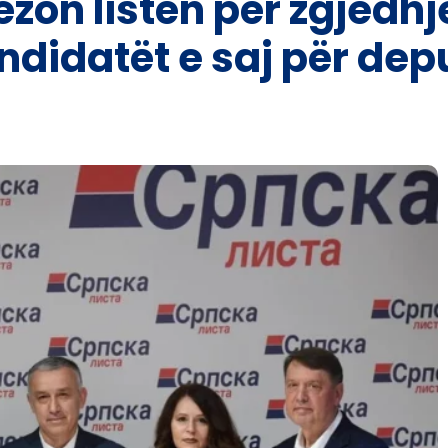
zon listën për zgjedhje
ndidatët e saj për dep