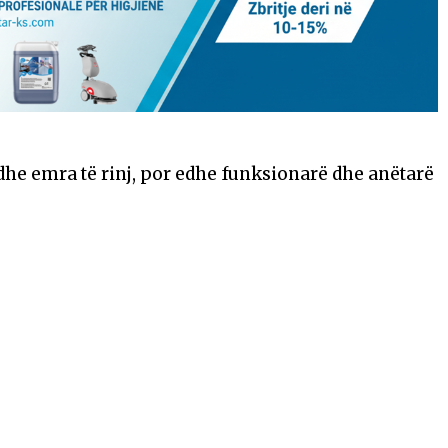
he emra të rinj, por edhe funksionarë dhe anëtarë